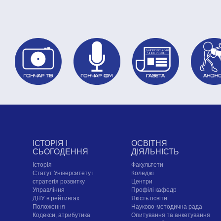
ІСТОРІЯ І
ОСВІТНЯ
СЬОГОДЕННЯ
ДІЯЛЬНІСТЬ
Історія
Факультети
Статут Університету і
Коледжі
стратегія розвитку
Центри
Управління
Профілі кафедр
ДНУ в рейтингах
Якість освіти
Положення
Науково-методична рада
Кодекси, атрибутика
Опитування та анкетування