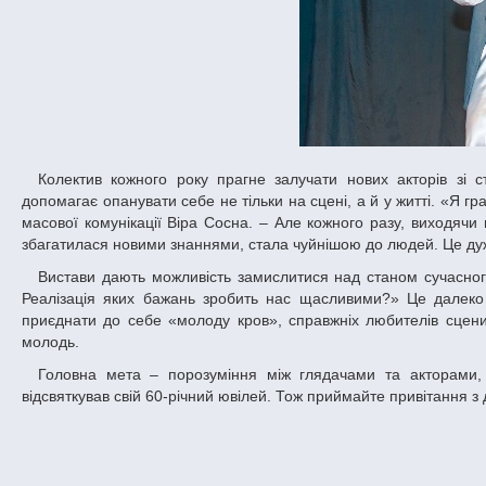
Колектив кожного року прагне залучати нових акторів зі студентського середовища. Сценічний досвід, який отримують молоді актори,
допомагає опанувати себе не тільки на сцені, а й у житті. «Я гр
масової комунікації Віра Сосна. – Але кожного разу, виходяч
збагатилася новими знаннями, стала чуйнішою до людей. Це ду
Вистави дають можливість замислитися над станом сучасного світу. «Як жити? Що робити задля щастя? Де нам краще? Як порозумітися?
Реалізація яких бажань зробить нас щасливими?» Це далеко 
приєднати до себе «молоду кров», справжніх любителів сцен
молодь.
Головна мета – порозуміння між глядачами та акторами, вважають учасники театру і режисер «Масок» Ігор Трахт, який нещодавно
відсвяткував свій 60-річний ювілей. Тож приймайте привітання з 