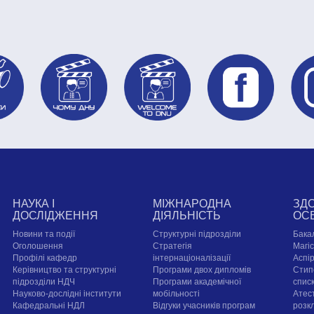
НАУКА І
МІЖНАРОДНА
ЗД
ДОСЛІДЖЕННЯ
ДІЯЛЬНІСТЬ
ОС
Новини та події
Структурні підрозділи
Бака
Оголошення
Стратегія
Магі
Профілі кафедр
інтернаціоналізації
Аспі
Керівництво та структурні
Програми двох дипломів
Стип
підрозділи НДЧ
Програми академічної
спис
Науково-дослідні інститути
мобільності
Атест
Кафедральні НДЛ
Відгуки учасників програм
розк