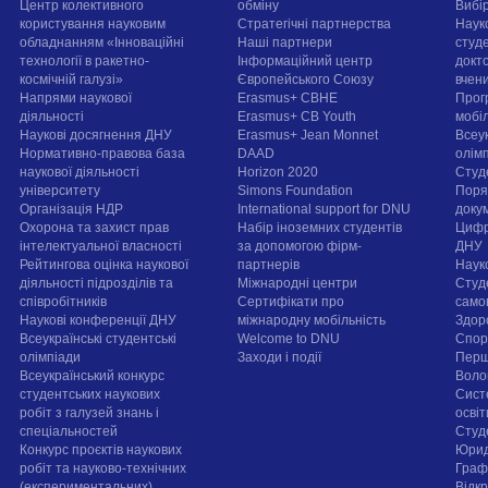
Центр колективного
обміну
Вибі
користування науковим
Стратегічні партнерства
Наук
обладнанням «Інноваційні
Наші партнери
студе
технології в ракетно-
Інформаційний центр
докт
космічній галузі»
Європейського Союзу
вчен
Напрями наукової
Erasmus+ CBHE
Прог
діяльності
Erasmus+ CB Youth
мобі
Наукові досягнення ДНУ
Erasmus+ Jean Monnet
Всеук
Нормативно-правова база
DAAD
олім
наукової діяльності
Horizon 2020
Студ
університету
Simons Foundation
Поря
Організація НДР
International support for DNU
докум
Охорона та захист прав
Набір іноземних студентів
Цифр
інтелектуальної власності
за допомогою фірм-
ДНУ
Рейтингова оцінка наукової
партнерів
Наук
діяльності підрозділів та
Міжнародні центри
Студ
співробітників
Сертифікати про
само
Наукові конференції ДНУ
міжнародну мобільність
Здор
Всеукраїнські студентські
Welcome to DNU
Спорт
олімпіади
Заходи і події
Перш
Всеукраїнський конкурс
Воло
студентських наукових
Сист
робіт з галузей знань і
осві
спеціальностей
Cтуд
Конкурс проєктів наукових
Юрид
робіт та науково-технічних
Граф
(експериментальних)
Відк