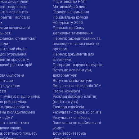
ркові дисципліни
Підготовка до НМТ
ове товариство
Мотиваційний лист
нтів, аспірантів,
Тарифи на навчання
орантів і молодих
Приймальна комісія
их
Абітурієнту-2026
рами академічної
Правила прийому
льності
Державне замовлення
раїнські студентські
Перелік (акредитованих та
піади
неакредитованих) освітніх
ентський відділ
програм
док отримання
Перелік документів для
ентів про освіту
вступників
овий репозиторій
Програми творчих конкурсiв
Вступ до аспірантури,
ова бібліотека
докторантури
ентське
Вступ до магістратури
врядування
Вища освіта ветеранів ЗСУ
ов'я
Творчі конкурси
, культура, відпочинок
Розклад фахових іспитів
е робоче місце
(магістратура)
нтерська робота
Розклад співбесід
ема післядипломної
Результати фахових іспитів
ти в ДНУ
Результати співбесід
ентське містечко
Запитання до приймальної
ична клініка
комісії
ік освітнього процесу
Доуніверситетська
рий Європу
підготовка