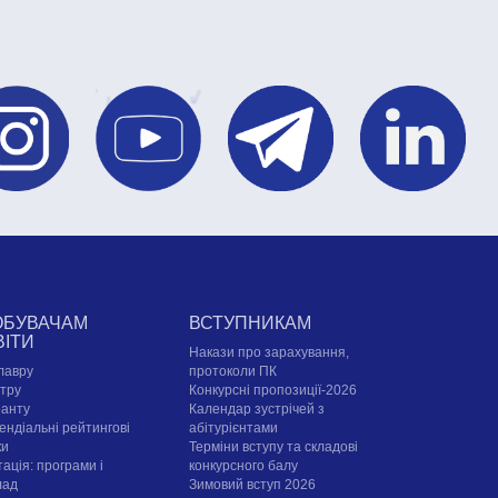
ОБУВАЧАМ
ВСТУПНИКАМ
ВІТИ
Накази про зарахування,
лавру
протоколи ПК
стру
Конкурсні пропозиції-2026
ранту
Календар зустрічей з
ендіальні рейтингові
абітурієнтами
ки
Терміни вступу та складові
ація: програми і
конкурсного балу
лад
Зимовий вступ 2026