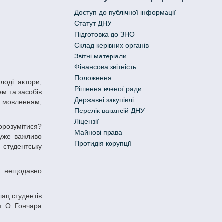
Доступ до публічної інформації
Статут ДНУ
Підготовка до ЗНО
Склад керівних органів
Звітні матеріали
Фінансова звітність
Положення
Рішення вченої ради
ем та засобів
Державні закупівлі
и мовленням,
Перелік вакансій ДНУ
Ліцензії
Майнові права
дуже важливо
Протидія корупції
 студентську
ац студентів
м. О. Гончара