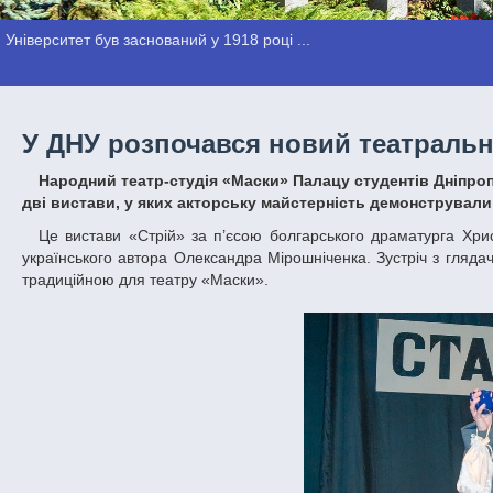
Університет був заснований у 1918 році ...
У ДНУ розпочався новий театральн
Народний театр-студія «Маски» Палацу студентів Дніпропетровського національного університету імені Олеся Гончара представив
дві вистави, у яких акторську майстерність демонстрували
Це вистави «Стрій» за п’єсою болгарського драматурга Христо Бойчєва та «Станція, або розклад бажань на завтра» за п’єсою сучасного
українського автора Олександра Мірошніченка. Зустріч з гляд
традиційною для театру «Маски».