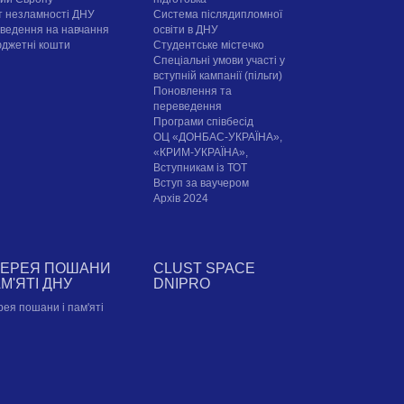
т незламності ДНУ
Система післядипломної
ведення на навчання
освіти в ДНУ
юджетні кошти
Cтудентське містечко
Спеціальні умови участі у
вступній кампанії (пільги)
Поновлення та
переведення
Програми співбесід
ОЦ «ДОНБАС-УКРАЇНА»,
«КРИМ-УКРАЇНА»,
Вступникам із ТОТ
Вступ за ваучером
Архів 2024
ЛЕРЕЯ ПОШАНИ
CLUST SPACE
АМ'ЯТІ ДНУ
DNIPRO
рея пошани і пам'яті