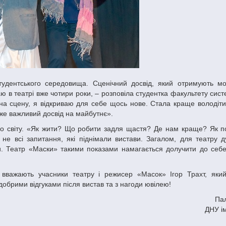
аю в театрі вже чотири роки, – розповіла студентка факультету сист
и на сцену, я відкриваю для себе щось нове. Стала краще володіт
же важливий досвід на майбутнє».
не всі запитання, які піднімали вистави. Загалом, для театру 
и. Театр «Маски» такими показами намагається долучити до себе
добрими відгуками після вистав та з нагоди ювілею!
Пал
ДНУ і