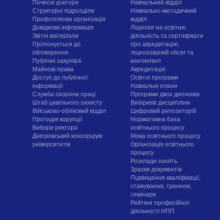
Почесні доктори
Навчальний відділ
Структурні підрозділи
Навчально-методичний
Профспілкова організація
відділ
Довідкова інформація
Ліцензія на освітню
Звітні матеріали
діяльність та сертифікати
Пропонується до
про акредитацію,
обговорення
ліцензований обсяг та
Публічні закупівлі
контингент
Майнові права
Акредитація
Доступ до публічної
Освітні програми
інформації
Навчальні плани
Служба охорони праці
Програми двох дипломів
Штаб цивільного захисту
Вибіркові дисципліни
Військово-обліковий відділ
Цифровий репозиторій
Протидія корупції
Нормативна база
Вибори ректора
освітнього процесу
Дніпровський консорціум
Мова освітнього процесу
університетів
Організація освітнього
процесу
Розклади занять
Зразки документів
Підвищення кваліфікації,
стажування, тренінги,
семінари
Рейтинг професійної
діяльності НПП