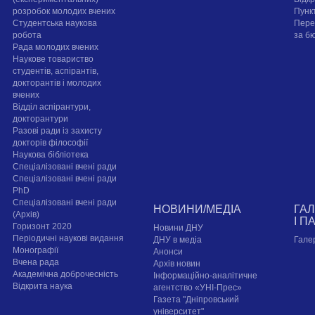
розробок молодих вчених
Пунк
Студентська наукова
Пере
робота
за б
Рада молодих вчених
Наукове товариство
студентів, аспірантів,
докторантів і молодих
вчених
Відділ аспірантури,
докторантури
Разові ради із захисту
докторів філософії
Наукова бібліотека
Спеціалізовані вчені ради
Спеціалізовані вчені ради
PhD
Спеціалізовані вчені ради
НОВИНИ/МЕДІА
ГА
(Архів)
І П
Горизонт 2020
Новини ДНУ
Періодичні наукові видання
ДНУ в медіа
Гале
Монографії
Анонси
Вчена рада
Архів новин
Академічна доброчесність
Інформаційно-аналітичне
Відкрита наука
агентство «УНІ-Прес»
Газета "Дніпровський
університет"