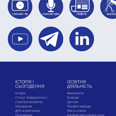
ІСТОРІЯ І
ОСВІТНЯ
СЬОГОДЕННЯ
ДІЯЛЬНІСТЬ
Історія
Факультети
Статут Університету і
Коледжі
стратегія розвитку
Центри
Управління
Профілі кафедр
ДНУ в рейтингах
Якість освіти
Положення
Науково-методична рада