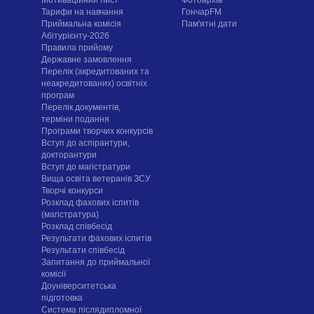
Тарифи на навчання
ГончарFM
Приймальна комісія
Пам'ятні дати
Абітурієнту-2026
Правила прийому
Державне замовлення
Перелік (акредитованих та
неакредитованих) освітніх
програм
Перелік документів,
терміни подання
Програми творчих конкурсiв
Вступ до аспірантури,
докторантури
Вступ до магістратури
Вища освіта ветеранів ЗСУ
Творчі конкурси
Розклад фахових іспитів
(магістратура)
Розклад співбесід
Результати фахових іспитів
Результати співбесід
Запитання до приймальної
комісії
Доуніверситетська
підготовка
Система післядипломної