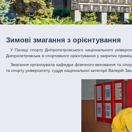
Зимові змагання з орієнтування
У Палаці спорту Дніпропетровського національного університету ім. О. Гончара пройшов Восьмий відкритий чемпіонат серед студентів
Дніпропетровська зі спортивного орієнтування у закритих примі
Змагання організувала кафедра фізичного виховання та спорту ДНУ. Головним суддею загань був викладач кафедри фізичного виховання
та спорту університету, суддя національної категорії Валерій Зає