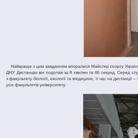
Найкраще з цим завданням впоралися Майстер спорту України Олександр Ткачук з факультету фізики, електроніки та комп’ютерних систем
ДНУ. Дистанцію він подолав за 8 хвилин та 46 секунд. Серед с
з факультету біології, екології та медицини, її час на дистанції
усіх факультетів університету.