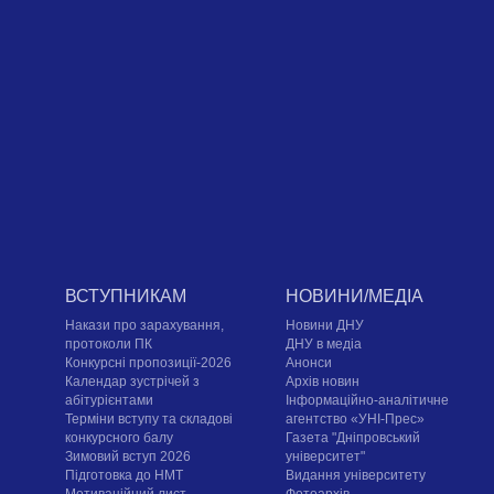
ВСТУПНИКАМ
НОВИНИ/МЕДІА
Накази про зарахування,
Новини ДНУ
протоколи ПК
ДНУ в медіа
Конкурсні пропозиції-2026
Анонси
Календар зустрічей з
Архів новин
абітурієнтами
Інформаційно-аналітичне
Терміни вступу та складові
агентство «УНІ-Прес»
конкурсного балу
Газета "Дніпровський
Зимовий вступ 2026
університет"
Підготовка до НМТ
Видання університету
Мотиваційний лист
Фотоархів