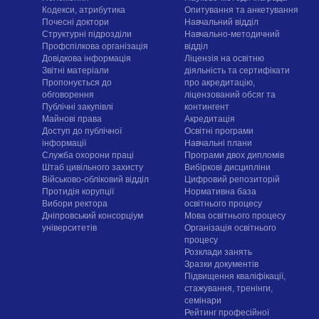
Кодекси, атрибутика
Опитування та анкетування
Почесні доктори
Навчальний відділ
Структурні підрозділи
Навчально-методичний
Профспілкова організація
відділ
Довідкова інформація
Ліцензія на освітню
Звітні матеріали
діяльність та сертифікати
Пропонується до
про акредитацію,
обговорення
ліцензований обсяг та
Публічні закупівлі
контингент
Майнові права
Акредитація
Доступ до публічної
Освітні програми
інформації
Навчальні плани
Служба охорони праці
Програми двох дипломів
Штаб цивільного захисту
Вибіркові дисципліни
Військово-обліковий відділ
Цифровий репозиторій
Протидія корупції
Нормативна база
Вибори ректора
освітнього процесу
Дніпровський консорціум
Мова освітнього процесу
університетів
Організація освітнього
процесу
Розклади занять
Зразки документів
Підвищення кваліфікації,
стажування, тренінги,
семінари
Рейтинг професійної