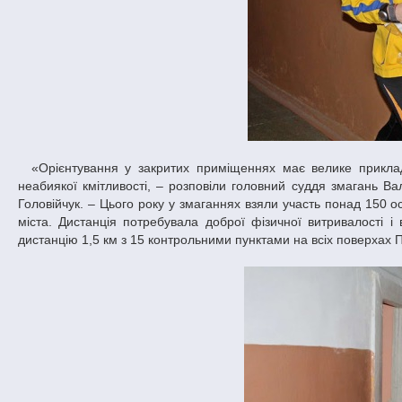
«Орієнтування у закритих приміщеннях має велике прикладне значення. Уміння швидко зорієнтуватись у складних умовах потребує
неабиякої кмітливості, – розповіли головний суддя змагань В
Головійчук. – Цього року у змаганнях взяли участь понад 150 осі
міста. Дистанція потребувала доброї фізичної витривалості і
дистанцію 1,5 км з 15 контрольними пунктами на всіх поверхах 