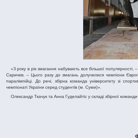
«З року в рік змагання набувають все більшої популярності, – зазначив завідувач кафедри фізичного виховання та спорту ДНУ Володимир
Саричев. – Цього разу до змагань долучилися чемпіони Європ
паралімпійці. До речі, збірна команда університету зі спор
чемпіонаті України серед студентів (м. Суми)».
Олександр Ткачук та Анна Гуделайтіс у складі збірної команди