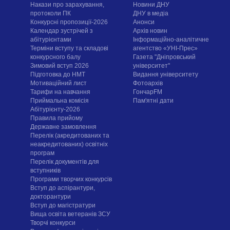
Накази про зарахування,
Новини ДНУ
протоколи ПК
ДНУ в медіа
Конкурсні пропозиції-2026
Анонси
Календар зустрічей з
Архів новин
абітурієнтами
Інформаційно-аналітичне
Терміни вступу та складові
агентство «УНІ-Прес»
конкурсного балу
Газета "Дніпровський
Зимовий вступ 2026
університет"
Підготовка до НМТ
Видання університету
Мотиваційний лист
Фотоархів
Тарифи на навчання
ГончарFM
Приймальна комісія
Пам'ятні дати
Абітурієнту-2026
Правила прийому
Державне замовлення
Перелік (акредитованих та
неакредитованих) освітніх
програм
Перелік документів для
вступників
Програми творчих конкурсiв
Вступ до аспірантури,
докторантури
Вступ до магістратури
Вища освіта ветеранів ЗСУ
Творчі конкурси