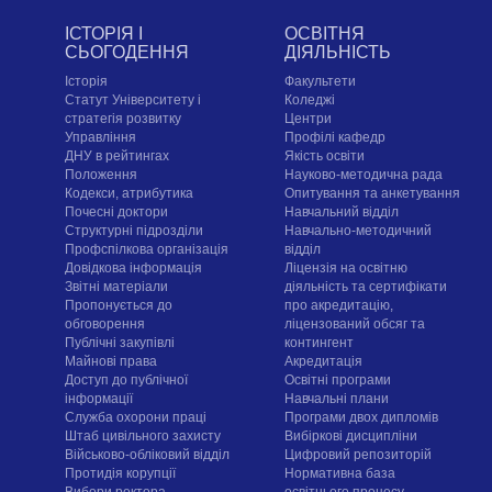
ІСТОРІЯ І
ОСВІТНЯ
СЬОГОДЕННЯ
ДІЯЛЬНІСТЬ
Історія
Факультети
Статут Університету і
Коледжі
стратегія розвитку
Центри
Управління
Профілі кафедр
ДНУ в рейтингах
Якість освіти
Положення
Науково-методична рада
Кодекси, атрибутика
Опитування та анкетування
Почесні доктори
Навчальний відділ
Структурні підрозділи
Навчально-методичний
Профспілкова організація
відділ
Довідкова інформація
Ліцензія на освітню
Звітні матеріали
діяльність та сертифікати
Пропонується до
про акредитацію,
обговорення
ліцензований обсяг та
Публічні закупівлі
контингент
Майнові права
Акредитація
Доступ до публічної
Освітні програми
інформації
Навчальні плани
Служба охорони праці
Програми двох дипломів
Штаб цивільного захисту
Вибіркові дисципліни
Військово-обліковий відділ
Цифровий репозиторій
Протидія корупції
Нормативна база