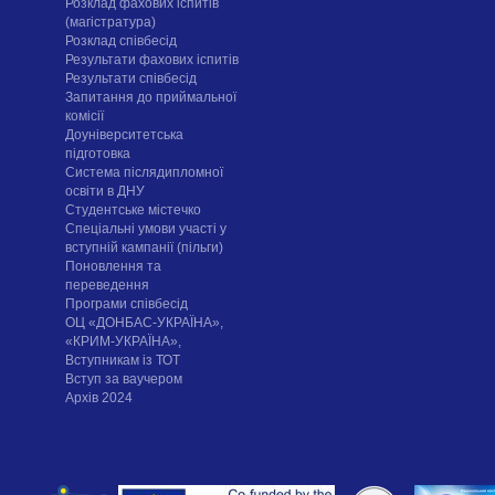
Розклад фахових іспитів
(магістратура)
Розклад співбесід
Результати фахових іспитів
Результати співбесід
Запитання до приймальної
комісії
Доуніверситетська
підготовка
Система післядипломної
освіти в ДНУ
Cтудентське містечко
Спеціальні умови участі у
вступній кампанії (пільги)
Поновлення та
переведення
Програми співбесід
ОЦ «ДОНБАС-УКРАЇНА»,
«КРИМ-УКРАЇНА»,
Вступникам із ТОТ
Вступ за ваучером
Архів 2024