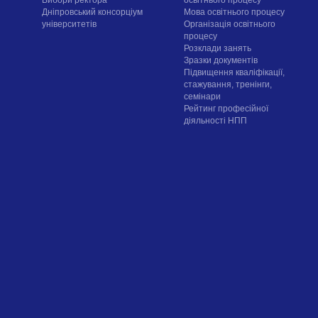
Вибори ректора
освітнього процесу
Дніпровський консорціум
Мова освітнього процесу
університетів
Організація освітнього
процесу
Розклади занять
Зразки документів
Підвищення кваліфікації,
стажування, тренінги,
семінари
Рейтинг професійної
діяльності НПП