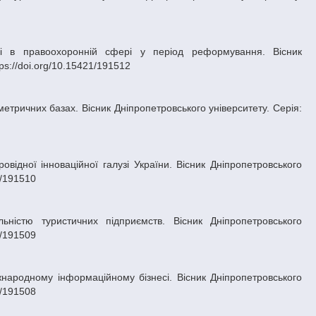
ps://doi.org/10.15421/191512
1/191510
1/191509
1/191508