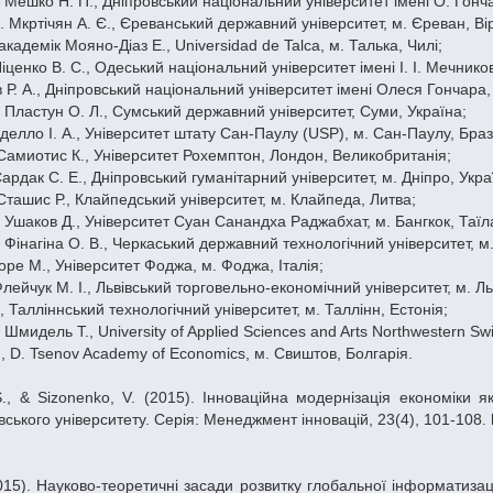
. Мешко Н. П., Дніпровський національний університет імені О. Гонча
. Мкртічян А. Є., Єреванський державний університет, м. Єреван, Ві
академік Мояно-Діаз Е., Universidad de Talca, м. Талька, Чилі;
 Ніценко В. С., Одеський національний університет імені І. І. Мечнико
в Р. А., Дніпровський національний університет імені Олеся Гончара, 
. Пластун О. Л., Сумський державний університет, Суми, Україна;
оделло І. А., Університет штату Сан-Паулу (USP), м. Сан-Паулу, Браз
Самиотис К., Університет Рохемптон, Лондон, Великобританія;
 Сардак С. Е., Дніпровський гуманітарний університет, м. Дніпро, Укра
Сташис Р., Клайпедський університет, м. Клайпеда, Литва;
. Ушаков Д., Університет Суан Санандха Раджабхат, м. Бангкок, Таїл
. Фінагіна О. В., Черкаський державний технологічний університет, м
іоре М., Університет Фоджа, м. Фоджа, Італія;
 Флейчук М. І., Львівський торговельно-економічний університет, м. Ль
., Талліннський технологічний університет, м. Таллінн, Естонія;
. Шмидель Т., University of Applied Sciences and Arts Northwestern S
., D. Tsenov Academy of Economics, м. Свиштов, Болгарія.
ського університету. Серія: Менеджмент інновацій, 23(4), 101-108. h