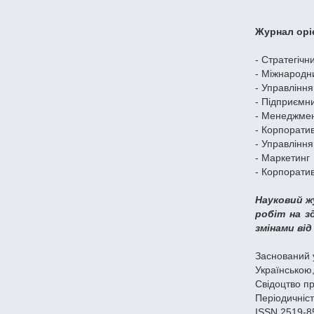
Журнал орі
- Стратегіч
- Міжнародн
- Управління
- Підприємни
- Менеджмент
- Корпоратив
- Управління
- Маркетинг
- Корпорати
Науковий ж
робіт на з
змінами від 
Заснований 
Українською
Свідоцтво пр
Періодичніст
ISSN 2519-85