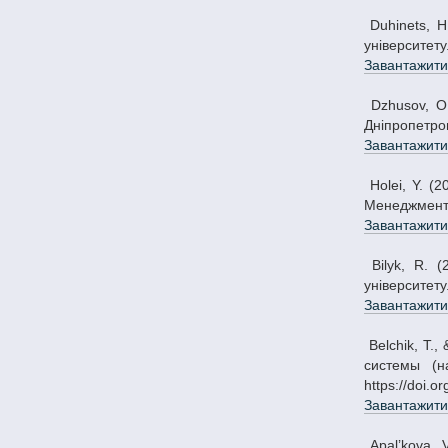
Duhinets, H., & Rielina, I. (2015). Демографічний та кадровий вимір міжнародних міграційних процесів в Україні. Вісник Дніпропетровського
університету
Завантажити
Dzhusov, O. (2015). Особенности применения индикатора «скользящая средняя» для повышения эффективности инвестирования. Вісник
Дніпропетров
Завантажити
Holei, Y. (2015). Стан та проблеми інноваційного розвитку промислових підприємств України. Вісник Дніпропетровського університету. Серія:
Менеджмент і
Завантажити
Bilyk, R. (2015). Особливості розвитку інноваційного середовища в Україні в умовах глобальної конкуренції. Вісник Дніпропетровського
університету
Завантажити
Belchik, T., & ChuykovаD. (2015). Оценка инновационного развития региона как инструмент совершенствования региональной инновационной
системы (н
https://doi.
Завантажити
Apal’kova, V. (2015). Концепція розвитку цифрової економіки в Євросоюзі та перспективи України. Вісник Дніпропетровського університету.