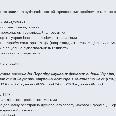
єнтований
на публікацію статей, присвячених проблемам (але не 
ний менеджмент
ий бізнес і менеджмент
 персоналом і організаційна поведінка
цтво і управління технологіями і інноваціями
 неприбуткових організацій (наприклад, лікарень, соціальних служб,
на соціальна відповідальність і стійкість
 гостинністю і туризмом
вне управління
урнал внесено до Переліку наукових фахових видань України
добуття наукових ступенів доктора і кандидата наук (PhD), 
11.07.2017 р., наказ №996; від 24.05.2018 р., наказ №527).
у 1993 р.
, англійською, російською мовами
о державну реєстрацію друкованого засобу масової інформації Сері
ь друку – 4 рази на рік
64 (Рrint).