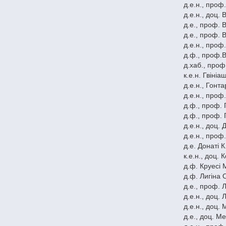
д.e.н., проф
д.е.н., доц.
д.e., проф. 
д.е., проф. 
д.e.н., проф
д.ф., проф.В
д.хаб., проф
к.е.н. Гвініа
д.e.н., Гонта
д.е.н., проф
д.ф., проф. 
д.ф., проф. 
д.е.н., доц.
д.е.н., проф
д.е. Донаті К
к.е.н., доц.
д.ф. Круесі 
д.ф. Лигіна 
д.e., проф. Л
д.е.н., доц.
д.е.н., доц.
д.е., доц. М