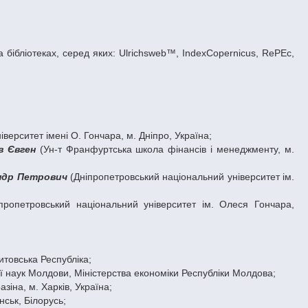
 бібліотеках, серед яких: Ulrichsweb™, IndexCopernicus, RePEc,
іверситет імені О. Гончара, м. Дніпро, Україна;
в Євген
(Ун-т Франфуртська школа фінансів і менеджменту, м.
ндр Петрович
(Дніпропетровський національний університет ім.
пропетровський національний університет ім. Олеся Гончара,
Литовська Республіка;
ії наук Молдови, Міністерства економіки Республіки Молдова;
зіна, м. Харків, Україна;
нськ, Білорусь;