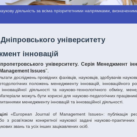
аукову діяльність за всіма пріоритетними напрямками, визначеними
 Дніпровського університету
мент інновацій
ніпропетровського університету. Серія Менеджмент інн
 Management Issues
".
льтати досліджень провідних фахівців, науковців, здобувачів науко
етодологічних положень менеджменту інновацій, інноваційного розв
 інноваційної діяльності та науково-технологічного обміну, ме
Матеріали можуть бути корисні для науково-педагогічних працівників,
питаннями менеджменту інновацій та інноваційної діяльності.
 цілі
«European Journal of Management Issues»: публікація рез
бо з розв’язком конкретної наукової задачі науково-практичних д
укових звань та усіх інших зацікавлених осіб.