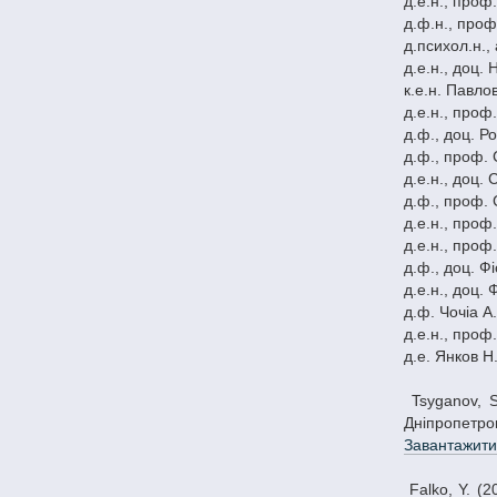
д.e.н., проф
д.ф.н., проф
д.психол.н., 
д.е.н., доц.
к.е.н. Павло
д.е.н., проф
д.ф., доц. Р
д.ф., проф. 
д.е.н., доц.
д.ф., проф. 
д.e.н., проф
д.e.н., проф
д.ф., доц. Ф
д.е.н., доц.
д.ф. Чочіа А
д.е.н., проф
д.e. Янков Н
Tsyganov, S., & Sizonenko, V. (2015). Інноваційна модернізація економіки як основа реалізації національних економічних інтересів. Вісник
Дніпропетров
Завантажити
Falko, Y. (2015). Науково-теоретичні засади розвитку глобальної інформатизації туристичного бізнесу. Вісник Дніпропетровського університету.