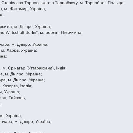
а Станіслава Тарновського в Тарнобжегу, м. Тарнобжег, Польща;
т, м. Житомир, Україна;
а;
ситет, м. Дніпро, Україна;
 Wirtschaft Berlin", м. Берлін, Німеччина;
нчара, м. Дніпро, Україна;
 м. Харків, Україна;
їна;
 м. Срінагар (Уттаракханд), Індія;
а, м. Дніпро, Україна;
ра, м. Дніпро, Україна;
. Казерта, Італія;
и, Україна;
сюн, Тайвань;
н;
ця, Україна;
нчара, м. Дніпро, Україна;