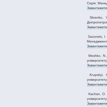
Серія: Менед
Завантажити
Slivenko, V., & Slivenko, A. (2015). Інновації у стратегічному управлінні в правоохоронній сфері у період реформування. Вісник
Дніпропетров
Завантажити
Sazonets, I. (2015). Реалізація методологічних підходів до оцінки знань у наукометричних базах. Вісник Дніпропетровського університету. Серія:
Менеджмент і
Завантажити
Meshko, N., & Kostiuchenko, M. (2015). Перспективи розвитку сфери ІТ як провідної інноваційної галузі України. Вісник Дніпропетровського
університету
Завантажити
Krupskyi, O. (2015). Концептуальні засади управління інноваційною діяльністю туристичних підприємств. Вісник Дніпропетровського
університету
Завантажити
Kachan, O. (2015). Керування концентрацією та консолідацією капіталу в міжнародному інформаційному бізнесі. Вісник Дніпропетровського
університету
Завантажити