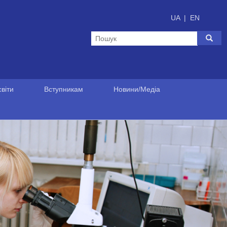
UA
|
EN
віти
Вступникам
Новини/Медіа