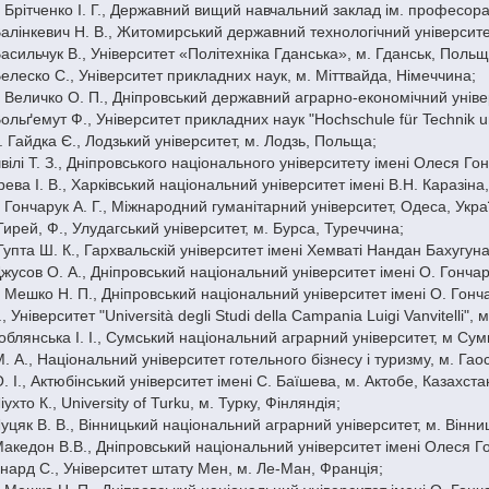
. Брітченко І. Г., Державний вищий навчальний заклад ім. професор
 Валінкевич Н. В., Житомирський державний технологічний університе
Васильчук В., Університет «Політехніка Гданська», м. Гданськ, Польщ
Велеско С., Університет прикладних наук, м. Міттвайда, Німеччина;
. Величко О. П., Дніпровський державний аграрно-економічний універ
ольґемут Ф., Університет прикладних наук "Hochschule für Technik und
. Гайдка Є., Лодзький університет, м. Лодзь, Польща;
швілі Т. З., Дніпровського національного університету імені Олеся Го
рева І. В., Харківський національний університет імені В.Н. Каразіна,
. Гончарук А. Г., Міжнародний гуманітарний університет, Одеса, Укра
Гирей, Ф., Улудагський університет, м. Бурса, Туреччина;
Гупта Ш. К., Гархвальскій університет імені Хемваті Нандан Бахугуна,
 Джусов О. А., Дніпровський національний університет імені О. Гончар
. Мешко Н. П., Дніпровський національний університет імені О. Гонча
., Університет "Università degli Studi della Campania Luigi Vanvitelli", м
 Коблянська І. І., Сумський національний аграрний університет, м Сум
М. А., Національний університет готельного бізнесу і туризму, м. Гао
О. І., Актюбінський університет імені С. Баїшева, м. Актобе, Казахста
іухто К., University of Turku, м. Турку, Фінляндія;
 Луцяк В. В., Вінницький національний аграрний університет, м. Вінни
 Македон В.В., Дніпровський національний університет імені Олеся Го
енард С., Університет штату Мен, м. Ле-Ман, Франція;