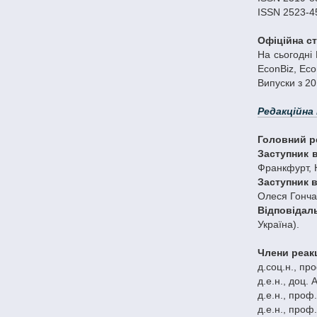
ISSN 2523-45
Офіційна с
На сьогодні 
EconBiz, Eco
Випуски з 20
Редакційна 
Головний р
Заступник 
Франкфурт, 
Заступник 
Олеся Гончар
Відповідал
Україна).
Члени реакц
д.соц.н., про
д.е.н., доц.
д.e.н., проф
д.e.н., проф