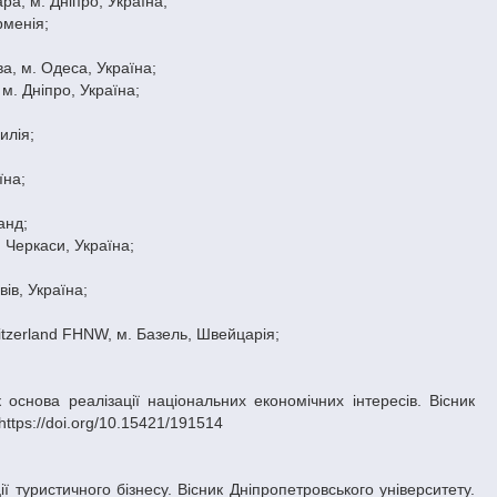
ра, м. Дніпро, Україна;
рменія;
ва, м. Одеса, Україна;
м. Дніпро, Україна;
илія;
їна;
анд;
. Черкаси, Україна;
вів, Україна;
witzerland FHNW, м. Базель, Швейцарія;
ttps://doi.org/10.15421/191514