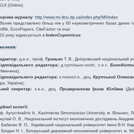
1X (Online).
торінка журналу
:
http://www.mi-dnu.dp.ua/index.php/MI/index
Вісник представлено більш ніж у 50 наукометричних базах даних та
nBib, EconPapers, CiteFactor та інші.
15 року індиксуються в
IndexCopernicus
колегія:
едактор:
д.е.н., проф.
Гринько
Т. В., Дніпровський національний ун
відповідального редактора:
д.суспільно-політ., с.н.с.
Богодісто
Німечина);
відповідального редактора:
к.психол.н., доц.
Круп
ський Олекса
а, Україна);
ьний секретар:
к.е.н., доц.
Приварникова Ірина Юліївна
(Дні
ійної колегії:
ф. Аугустінайтіс А., Kazimieras Simonavicius University, м. Вільнюс, 
 Акулай О. В., Національний інститут економічних досліджень Академ
. Бабенко В. О., Харківський національний університет імені В.Н. Кара
. Богдан Н. І., Білоруський державний економічний університет, м. Мі