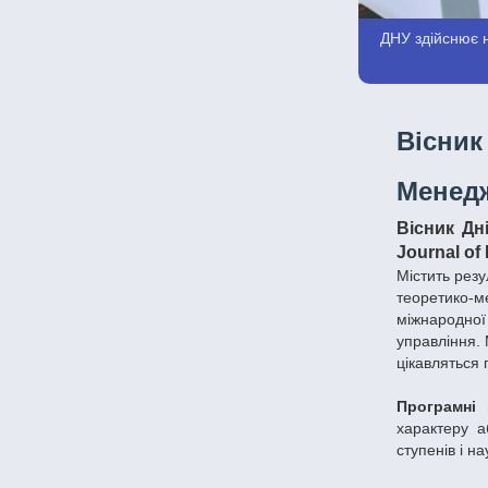
ДНУ здійснює н
Вісник
Менедж
Вісник Д
Journal of
Містить резу
теоретико-м
міжнародної
управління. 
цікавляться 
Програмні
характеру а
ступенів і на