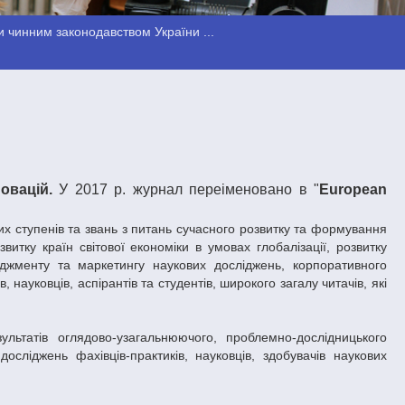
 чинним законодавством України ...
овацій.
У 2017 р. журнал переіменовано в "
European
вих ступенів та звань з питань сучасного розвитку та формування
итку країн світової економіки в умовах глобалізації, розвитку
неджменту та маркетингу наукових досліджень, корпоративного
 науковців, аспірантів та студентів, широкого загалу читачів, які
ультатів оглядово-узагальнюючого, проблемно-дослідницького
осліджень фахівців-практиків, науковців, здобувачів наукових