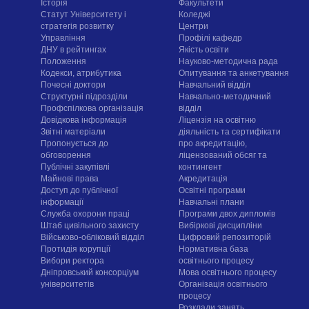
Історія
Факультети
Статут Університету і
Коледжі
стратегія розвитку
Центри
Управління
Профілі кафедр
ДНУ в рейтингах
Якість освіти
Положення
Науково-методична рада
Кодекси, атрибутика
Опитування та анкетування
Почесні доктори
Навчальний відділ
Структурні підрозділи
Навчально-методичний
Профспілкова організація
відділ
Довідкова інформація
Ліцензія на освітню
Звітні матеріали
діяльність та сертифікати
Пропонується до
про акредитацію,
обговорення
ліцензований обсяг та
Публічні закупівлі
контингент
Майнові права
Акредитація
Доступ до публічної
Освітні програми
інформації
Навчальні плани
Служба охорони праці
Програми двох дипломів
Штаб цивільного захисту
Вибіркові дисципліни
Військово-обліковий відділ
Цифровий репозиторій
Протидія корупції
Нормативна база
Вибори ректора
освітнього процесу
Дніпровський консорціум
Мова освітнього процесу
університетів
Організація освітнього
процесу
Розклади занять