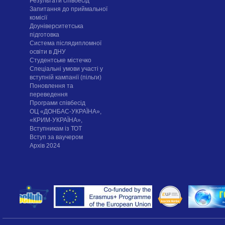
Результати співбесід
Запитання до приймальної
комісії
Доуніверситетська
підготовка
Система післядипломної
освіти в ДНУ
Cтудентське містечко
Спеціальні умови участі у
вступній кампанії (пільги)
Поновлення та
переведення
Програми співбесід
ОЦ «ДОНБАС-УКРАЇНА»,
«КРИМ-УКРАЇНА»,
Вступникам із ТОТ
Вступ за ваучером
Архів 2024