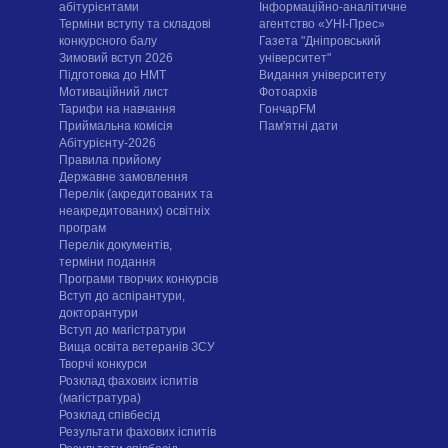
абітурієнтами
Інформаційно-аналітичне
Терміни вступу та складові
агентство «УНІ-Прес»
конкурсного балу
Газета "Дніпровський
Зимовий вступ 2026
університет"
Підготовка до НМТ
Видання університету
Мотиваційний лист
Фотоархів
Тарифи на навчання
ГончарFM
Приймальна комісія
Пам'ятні дати
Абітурієнту-2026
Правила прийому
Державне замовлення
Перелік (акредитованих та
неакредитованих) освітніх
програм
Перелік документів,
терміни подання
Програми творчих конкурсiв
Вступ до аспірантури,
докторантури
Вступ до магістратури
Вища освіта ветеранів ЗСУ
Творчі конкурси
Розклад фахових іспитів
(магістратура)
Розклад співбесід
Результати фахових іспитів