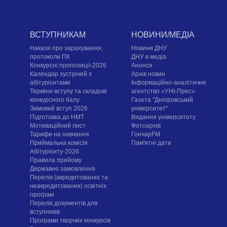
ВСТУПНИКАМ
НОВИНИ/МЕДІА
Накази про зарахування,
Новини ДНУ
протоколи ПК
ДНУ в медіа
Конкурсні пропозиції-2026
Анонси
Календар зустрічей з
Архів новин
абітурієнтами
Інформаційно-аналітичне
Терміни вступу та складові
агентство «УНІ-Прес»
конкурсного балу
Газета "Дніпровський
Зимовий вступ 2026
університет"
Підготовка до НМТ
Видання університету
Мотиваційний лист
Фотоархів
Тарифи на навчання
ГончарFM
Приймальна комісія
Пам'ятні дати
Абітурієнту-2026
Правила прийому
Державне замовлення
Перелік (акредитованих та
неакредитованих) освітніх
програм
Перелік документів для
вступників
Програми творчих конкурсiв