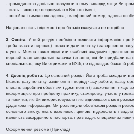
- громадянство доцільно вказувати в тому випадку, якщи Ви гро
- стать – якщо це незрозуміло з Вашого імені;
- постійна і тимчасова адреса, телефонний номер, адреса особи
Національність і відомості про батьків вказувати не потрібно.
3. Освіта.
У цей розділ необхідно включити інформацію про Ва
треба вказати першою): вказати дати початку і завершення часу н
ступінь. Можна також відмітити особливі академічні досягнен
перший план спеціальні навички і знання, які Ви придбали на 
спеціальність, яку Ви отримали в ВУЗі, не відповідає бажаній роб
4. Досвід роботи.
Це основний розділ. Його треба складати в з
Вкажіть дату початку, закінчення і період часу роботи, назву орг
опишіть виробничі обов’язки і досягнення (і заохочення, якщо в
інформацією про пройдену практику, стажировку, участь у громад
та навички, які Ви використовували і які відповідають меті резюм
Додаткова інформація. Ми розглянули обов’язкові розділи резюм
основного змісту, яка є важливою, цінною, підкреслить і виділ
наявність закордонного паспорта, прав водія, спеціальних навичо
Оформлення резюме (Приклад)