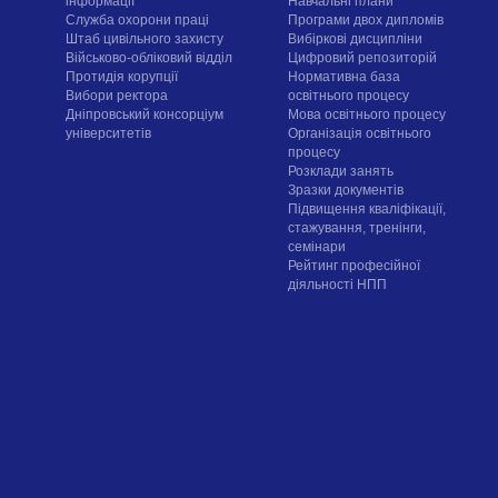
інформації
Навчальні плани
Служба охорони праці
Програми двох дипломів
Штаб цивільного захисту
Вибіркові дисципліни
Військово-обліковий відділ
Цифровий репозиторій
Протидія корупції
Нормативна база
Вибори ректора
освітнього процесу
Дніпровський консорціум
Мова освітнього процесу
університетів
Організація освітнього
процесу
Розклади занять
Зразки документів
Підвищення кваліфікації,
стажування, тренінги,
семінари
Рейтинг професійної
діяльності НПП