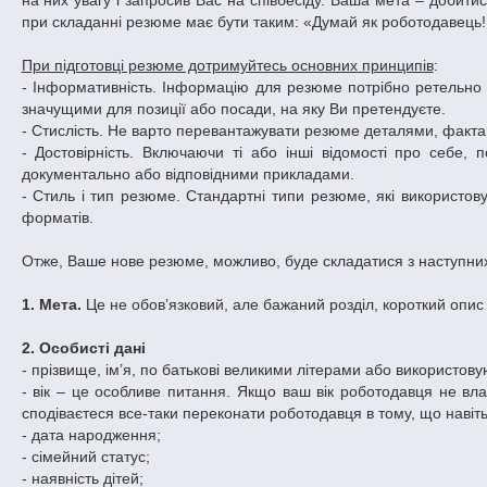
на них увагу і запросив Вас на співбесіду. Ваша мета – добитис
при складанні резюме має бути таким: «Думай як роботодавець! 
При підготовці резюме дотримуйтесь основних принципів
:
- Інформативність. Інформацію для резюме потрібно ретельно в
значущими для позиції або посади, на яку Ви претендуєте.
- Стислість. Не варто перевантажувати резюме деталями, фактам
- Достовірність. Включаючи ті або інші відомості про себе, 
документально або відповідними прикладами.
- Стиль і тип резюме. Стандартні типи резюме, які використов
форматів.
Отже, Ваше нове резюме, можливо, буде складатися з наступних 
1. Мета.
Це не обов’язковий, але бажаний розділ, короткий опис
2. Особисті дані
- прізвище, ім’я, по батькові великими літерами або використо
- вік – це особливе питання. Якщо ваш вік роботодавця не вл
сподіваєтеся все-таки переконати роботодавця в тому, що навіт
- дата народження;
- сімейний статус;
- наявність дітей;