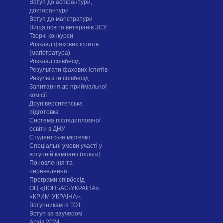
Вступ до аспірантури,
докторантури
Вступ до магістратури
Вища освіта ветеранів ЗСУ
Творчі конкурси
Розклад фахових іспитів
(магістратура)
Розклад співбесід
Результати фахових іспитів
Результати співбесід
Запитання до приймальної
комісії
Доуніверситетська
підготовка
Система післядипломної
освіти в ДНУ
Cтудентське містечко
Спеціальні умови участі у
вступній кампанії (пільги)
Поновлення та
переведення
Програми співбесід
ОЦ «ДОНБАС-УКРАЇНА»,
«КРИМ-УКРАЇНА»,
Вступникам із ТОТ
Вступ за ваучером
Архів 2024