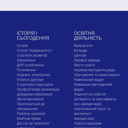
ІСТОРІЯ І
ОСВІТНЯ
СЬОГОДЕННЯ
ДІЯЛЬНІСТЬ
Історія
Факультети
Статут Університету і
Коледжі
стратегія розвитку
Центри
Управління
Профілі кафедр
ДНУ в рейтингах
Якість освіти
Положення
Науково-методична рада
Кодекси, атрибутика
Опитування та анкетування
Почесні доктори
Навчальний відділ
Структурні підрозділи
Навчально-методичний
Профспілкова організація
відділ
Довідкова інформація
Ліцензія на освітню
Звітні матеріали
діяльність та сертифікати
Пропонується до
про акредитацію,
обговорення
ліцензований обсяг та
Публічні закупівлі
контингент
Майнові права
Акредитація
Доступ до публічної
Освітні програми