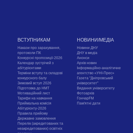
ВСТУПНИКАМ
НОВИНИ/МЕДІА
Накази про зарахування,
Новини ДНУ
протоколи ПК
ДНУ в медіа
Конкурсні пропозиції-2026
Анонси
Календар зустрічей з
Архів новин
абітурієнтами
Інформаційно-аналітичне
Терміни вступу та складові
агентство «УНІ-Прес»
конкурсного балу
Газета "Дніпровський
Зимовий вступ 2026
університет"
Підготовка до НМТ
Видання університету
Мотиваційний лист
Фотоархів
Тарифи на навчання
ГончарFM
Приймальна комісія
Пам'ятні дати
Абітурієнту-2026
Правила прийому
Державне замовлення
Перелік (акредитованих та
неакредитованих) освітніх