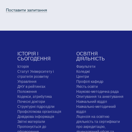
Поставити запитання
ІСТОРІЯ І
ОСВІТНЯ
СЬОГОДЕННЯ
ДІЯЛЬНІСТЬ
Історія
Факультети
Статут Університету і
Коледжі
стратегія розвитку
Центри
Управління
Профілі кафедр
ДНУ в рейтингах
Якість освіти
Положення
Науково-методична рада
Кодекси, атрибутика
Опитування та анкетування
Почесні доктори
Навчальний відділ
Структурні підрозділи
Навчально-методичний
Профспілкова організація
відділ
Довідкова інформація
Ліцензія на освітню
Звітні матеріали
діяльність та сертифікати
Пропонується до
про акредитацію,
обговорення
ліцензований обсяг та