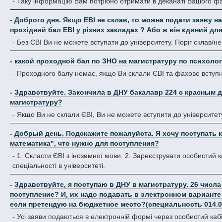
- Таку інформацію Вам потрібно отримати в деканаті Вашого фа
-
Доброго дня. Якщо ЕВІ не склав, то можна подати заяву на
прохідний бал ЕВІ у різних закладах ? Або ж він єдиний для
- Без ЄВІ Ви не можете вступати до університету. Поріг склав/не
-
какой проходной бал по ЗНО на магистратуру по психол
- Проходного балу немає, якщо Ви склали ЄВІ та фахове вступн
-
Здравствуйте. Закончила в ДНУ бакалавр 224 с красным д
магистратуру?
- Якщо Ви не склали ЄВІ, Ви не можете вступити до університет
-
Добрый день. Подскажите пожалуйста. Я хочу поступать к
математика", что нужно для поступления?
- 1. Скласти ЄВІ з іноземної мови. 2. Зареєструвати особистий ка
спеціальності в університеті.
-
Здравствуйте, я поступаю в ДНУ в магистратуру. 26 числа
поступление? И, их надо подавать в электронном варианте
если претендую на бюджетное место?(специальность 014.05
- Усі заяви подаються в електронній формі через особистий кабі