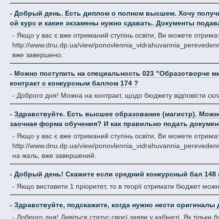
-
Добрый день. Есть диплом о полном высшем. Хочу получи
ой курс и какие экзамены нужно сдавать. Документы пода
- Якщо у вас є вже отриманий ступінь освіти, Ви можете отрима
http://www.dnu.dp.ua/view/ponovlennia_vidrahuvannia_pereveden
вже завершено.
-
Можно поступить на специальность 023 "Образотворче ми
контракт с конкурсным баллом 174 ?
- Доброго дня! Можна на контракт, щодо бюджету відповісти скл
-
Здравствуйте. Есть высшее образование (магистр). Можно
заочная форма обучения? И как правильно подать докуме
- Якщо у вас є вже отриманий ступінь освіти, Ви можете отрима
http://www.dnu.dp.ua/view/ponovlennia_vidrahuvannia_perevedenn
на жаль, вже завершений.
-
Добрый день! Скажите если средний конкурсный бал 148 
- Якщо виставити 1 пріоритет, то в теорії отримати бюджет мож
-
Здравствуйте, подскажите, когда нужно нести оригиналы 
- Доброго дня! Дивіться статус своєї заяви у кабінеті. Як тіль