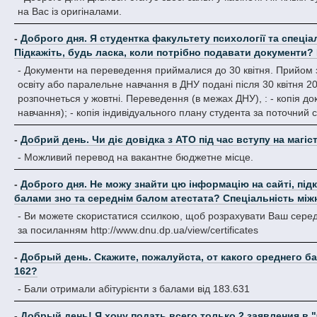
на Вас із оригіналами.
-
Доброго дня. Я студентка факультету психології та спеціа
Підкажіть, будь ласка, коли потрібно подавати документи? І
- Документи на переведення приймалися до 30 квітня. Прийом 
освіту або паралельне навчання в ДНУ подані після 30 квітня 
розпочнеться у жовтні. Переведення (в межах ДНУ), : - копія док
навчання); - копія індивідуального плану студента за поточний 
-
Добрий день. Чи діє довідка з АТО під час вступу на магіс
- Можливий перевод на вакантне бюджетне місце.
-
Доброго дня. Не можу знайти цю інформацію на сайті, підк
балами зно та середнім балом атестата? Спеціальність між
- Ви можете скористатися ссилкою, щоб розрахувати Ваш середній 
за посиланням http://www.dnu.dp.ua/view/certificates
-
Добрый день. Скажите, пожалуйста, от какого среднего б
162?
- Бали отримали абітурієнти з балами від 183.631
-
Добрый день! Я хочу подать всего только 2 заявления в "