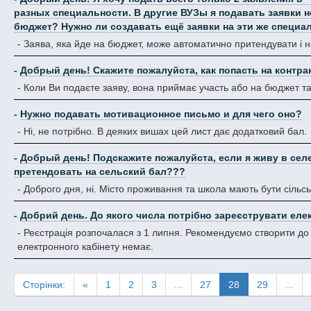
разных специальности. В другие ВУЗы я подавать заявки не
бюджет? Нужно ли создавать ещё заявки на эти же специал
- Заява, яка йде на бюджет, може автоматично притендувати і н
-
Добрый день! Скажите пожалуйста, как попасть на контра
- Коли Ви подаєте заяву, вона приймає участь або на бюджет та 
-
Нужно подавать мотивационное письмо и для чего оно?
- Ні, не потрібно. В деяких вишах цей лист дає додатковий бал.
-
Добрый день! Подскажите пожалуйста, если я живу в селе,
претендовать на сельский бал???
- Доброго дня, ні. Місто проживання та школа мають бути сільськ
-
Добрий день. До якого числа потрібно зареєструвати елек
- Реєстрація розпочалася з 1 липня. Рекомендуємо створити до п
електронного кабінету немає.
Сторінки:
«
1
2
3
...
27
28
29
...