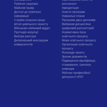
Публічні закупівлі
контингент
Майнові права
Акредитація
Доступ до публічної
Освітні програми
інформації
Навчальні плани
Служба охорони праці
Програми двох дипломів
Штаб цивільного захисту
Вибіркові дисципліни
Військово-обліковий відділ
Цифровий репозиторій
Протидія корупції
Нормативна база
Вибори ректора
освітнього процесу
Дніпровський консорціум
Мова освітнього процесу
університетів
Організація освітнього
процесу
Розклади занять
Зразки документів
Підвищення кваліфікації,
стажування, тренінги,
семінари
Рейтинг професійної
діяльності НПП