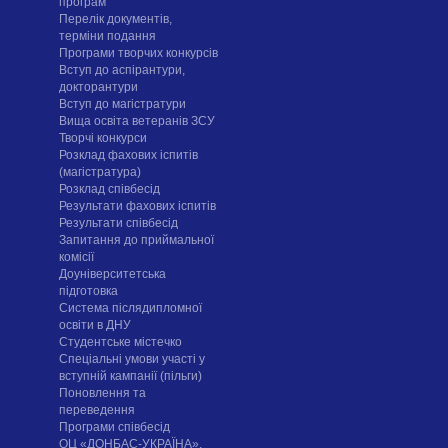
програм
Перелік документів,
терміни подання
Програми творчих конкурсiв
Вступ до аспірантури,
докторантури
Вступ до магістратури
Вища освіта ветеранів ЗСУ
Творчі конкурси
Розклад фахових іспитів
(магістратура)
Розклад співбесід
Результати фахових іспитів
Результати співбесід
Запитання до приймальної
комісії
Доуніверситетська
підготовка
Система післядипломної
освіти в ДНУ
Cтудентське містечко
Спеціальні умови участі у
вступній кампанії (пільги)
Поновлення та
переведення
Програми співбесід
ОЦ «ДОНБАС-УКРАЇНА»,