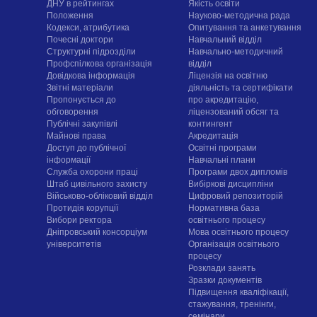
ДНУ в рейтингах
Якість освіти
Положення
Науково-методична рада
Кодекси, атрибутика
Опитування та анкетування
Почесні доктори
Навчальний відділ
Структурні підрозділи
Навчально-методичний
Профспілкова організація
відділ
Довідкова інформація
Ліцензія на освітню
Звітні матеріали
діяльність та сертифікати
Пропонується до
про акредитацію,
обговорення
ліцензований обсяг та
Публічні закупівлі
контингент
Майнові права
Акредитація
Доступ до публічної
Освітні програми
інформації
Навчальні плани
Служба охорони праці
Програми двох дипломів
Штаб цивільного захисту
Вибіркові дисципліни
Військово-обліковий відділ
Цифровий репозиторій
Протидія корупції
Нормативна база
Вибори ректора
освітнього процесу
Дніпровський консорціум
Мова освітнього процесу
університетів
Організація освітнього
процесу
Розклади занять
Зразки документів
Підвищення кваліфікації,
стажування, тренінги,
семінари