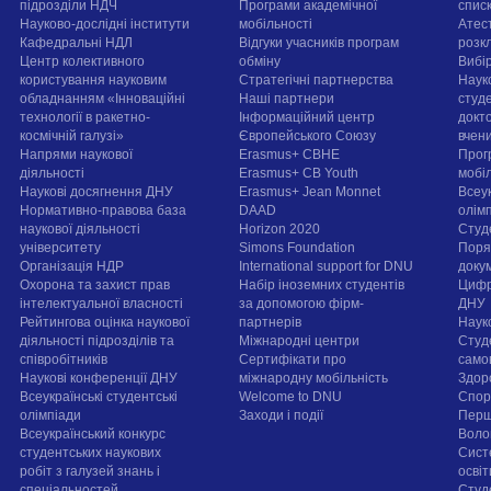
підрозділи НДЧ
Програми академічної
спис
Науково-дослідні інститути
мобільності
Атест
Кафедральні НДЛ
Відгуки учасників програм
розк
Центр колективного
обміну
Вибі
користування науковим
Стратегічні партнерства
Наук
обладнанням «Інноваційні
Наші партнери
студе
технології в ракетно-
Інформаційний центр
докт
космічній галузі»
Європейського Союзу
вчен
Напрями наукової
Erasmus+ CBHE
Прог
діяльності
Erasmus+ CB Youth
мобі
Наукові досягнення ДНУ
Erasmus+ Jean Monnet
Всеук
Нормативно-правова база
DAAD
олім
наукової діяльності
Horizon 2020
Студ
університету
Simons Foundation
Поря
Організація НДР
International support for DNU
докум
Охорона та захист прав
Набір іноземних студентів
Цифр
інтелектуальної власності
за допомогою фірм-
ДНУ
Рейтингова оцінка наукової
партнерів
Наук
діяльності підрозділів та
Міжнародні центри
Студ
співробітників
Сертифікати про
само
Наукові конференції ДНУ
міжнародну мобільність
Здор
Всеукраїнські студентські
Welcome to DNU
Спорт
олімпіади
Заходи і події
Перш
Всеукраїнський конкурс
Воло
студентських наукових
Сист
робіт з галузей знань і
осві
спеціальностей
Cтуд