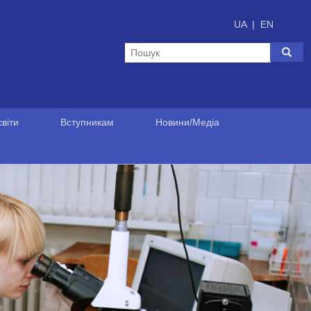
UA
|
EN
віти
Вступникам
Новини/Медіа