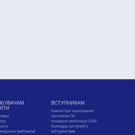
ОБУВАЧАМ
ВСТУПНИКАМ
ВІТИ
Накази про зарахування,
лавру
протоколи ПК
стру
Конкурсні пропозиції-2026
ранту
Календар зустрічей з
ендіальні рейтингові
абітурієнтами