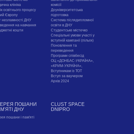
ична клініка
комісії
ік освітнього процесу
Доуніверситетська
рий Європу
підготовка
т незламності ДНУ
Система післядипломної
ведення на навчання
освіти в ДНУ
юджетні кошти
Cтудентське містечко
Спеціальні умови участі у
вступній кампанії (пільги)
Поновлення та
переведення
Програми співбесід
ОЦ «ДОНБАС-УКРАЇНА»,
«КРИМ-УКРАЇНА»,
Вступникам із ТОТ
Вступ за ваучером
Архів 2024
ЛЕРЕЯ ПОШАНИ
CLUST SPACE
АМ'ЯТІ ДНУ
DNIPRO
рея пошани і пам'яті