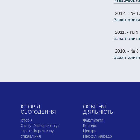
Завантажити
2012. - № 1
Завантажити
2011. - № 9
Завантажити
2010. - № 8
Завантажити
ІСТОРІЯ І
ОСВІТНЯ
СЬОГОДЕННЯ
ДІЯЛЬНІСТЬ
Історія
Факультети
Статут Університету і
Коледжі
стратегія розвитку
Центри
Управління
Профілі кафедр