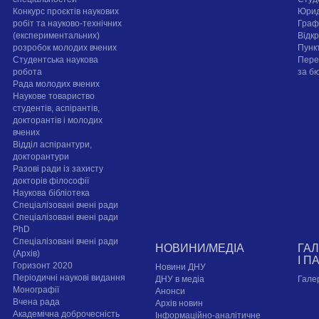
Конкурс проєктів наукових
Юрид
робіт та науково-технічних
Граф
(експериментальних)
Відк
розробок молодих вчених
Пунк
Студентська наукова
Пере
робота
за б
Рада молодих вчених
Наукове товариство
студентів, аспірантів,
докторантів і молодих
вчених
Відділ аспірантури,
докторантури
Разові ради із захисту
докторів філософії
Наукова бібліотека
Спеціалізовані вчені ради
Спеціалізовані вчені ради
PhD
Спеціалізовані вчені ради
НОВИНИ/МЕДІА
ГА
(Архів)
І П
Горизонт 2020
Новини ДНУ
Періодичні наукові видання
ДНУ в медіа
Гале
Монографії
Анонси
Вчена рада
Архів новин
Академічна доброчесність
Інформаційно-аналітичне