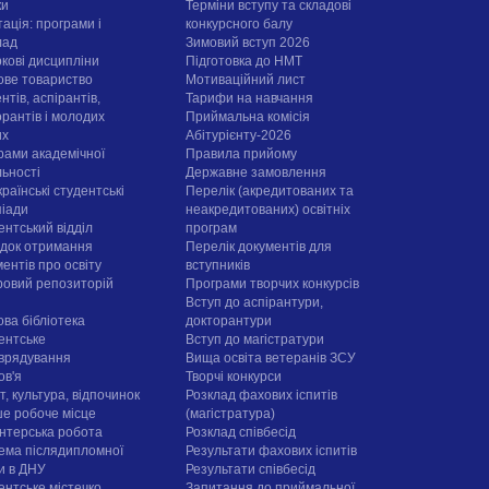
ки
Терміни вступу та складові
ація: програми і
конкурсного балу
лад
Зимовий вступ 2026
ркові дисципліни
Підготовка до НМТ
ове товариство
Мотиваційний лист
нтів, аспірантів,
Тарифи на навчання
орантів і молодих
Приймальна комісія
их
Абітурієнту-2026
рами академічної
Правила прийому
льності
Державне замовлення
раїнські студентські
Перелік (акредитованих та
піади
неакредитованих) освітніх
ентський відділ
програм
док отримання
Перелік документів для
ентів про освіту
вступників
овий репозиторій
Програми творчих конкурсiв
Вступ до аспірантури,
ова бібліотека
докторантури
ентське
Вступ до магістратури
врядування
Вища освіта ветеранів ЗСУ
ов'я
Творчі конкурси
, культура, відпочинок
Розклад фахових іспитів
е робоче місце
(магістратура)
нтерська робота
Розклад співбесід
ема післядипломної
Результати фахових іспитів
ти в ДНУ
Результати співбесід
ентське містечко
Запитання до приймальної