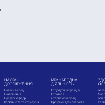
0
НАУКА І
МІЖНАРОДНА
ЗД
ДОСЛІДЖЕННЯ
ДІЯЛЬНІСТЬ
ОС
Новини та події
Структурні підрозділи
Бака
Оголошення
Стратегія
Магі
Профілі кафедр
інтернаціоналізації
Аспі
Керівництво та структурні
Програми двох дипломів
Стип