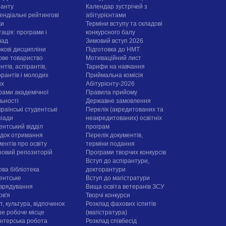
ранту
Календар зустрічей з
ендіальні рейтингові
абітурієнтами
ки
Терміни вступу та складові
ація: програми і
конкурсного балу
лад
Зимовий вступ 2026
ркові дисципліни
Підготовка до НМТ
ове товариство
Мотиваційний лист
нтів, аспірантів,
Тарифи на навчання
орантів і молодих
Приймальна комісія
их
Абітурієнту-2026
рами академічної
Правила прийому
льності
Державне замовлення
раїнські студентські
Перелік (акредитованих та
піади
неакредитованих) освітніх
ентський відділ
програм
док отримання
Перелік документів,
ентів про освіту
терміни подання
овий репозиторій
Програми творчих конкурсiв
Вступ до аспірантури,
ова бібліотека
докторантури
ентське
Вступ до магістратури
врядування
Вища освіта ветеранів ЗСУ
ов'я
Творчі конкурси
, культура, відпочинок
Розклад фахових іспитів
е робоче місце
(магістратура)
нтерська робота
Розклад співбесід