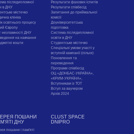
ема післядипломної
Результати фахових іспитів
ти в ДНУ
Результати співбесід
ентське містечко
Запитання до приймальної
ична клініка
комісії
ік освітнього процесу
Доуніверситетська
рий Європу
підготовка
т незламності ДНУ
Система післядипломної
ведення на навчання
освіти в ДНУ
юджетні кошти
Cтудентське містечко
Спеціальні умови участі у
вступній кампанії (пільги)
Поновлення та
переведення
Програми співбесід
ОЦ «ДОНБАС-УКРАЇНА»,
«КРИМ-УКРАЇНА»,
Вступникам із ТОТ
Вступ за ваучером
Архів 2024
ЛЕРЕЯ ПОШАНИ
CLUST SPACE
АМ'ЯТІ ДНУ
DNIPRO
рея пошани і пам'яті