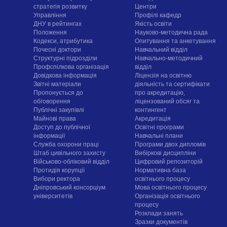
стратегія розвитку
Центри
Управління
Профілі кафедр
ДНУ в рейтингах
Якість освіти
Положення
Науково-методична рада
Кодекси, атрибутика
Опитування та анкетування
Почесні доктори
Навчальний відділ
Структурні підрозділи
Навчально-методичний
Профспілкова організація
відділ
Довідкова інформація
Ліцензія на освітню
Звітні матеріали
діяльність та сертифікати
Пропонується до
про акредитацію,
обговорення
ліцензований обсяг та
Публічні закупівлі
контингент
Майнові права
Акредитація
Доступ до публічної
Освітні програми
інформації
Навчальні плани
Служба охорони праці
Програми двох дипломів
Штаб цивільного захисту
Вибіркові дисципліни
Військово-обліковий відділ
Цифровий репозиторій
Протидія корупції
Нормативна база
Вибори ректора
освітнього процесу
Дніпровський консорціум
Мова освітнього процесу
університетів
Організація освітнього
процесу
Розклади занять
Зразки документів