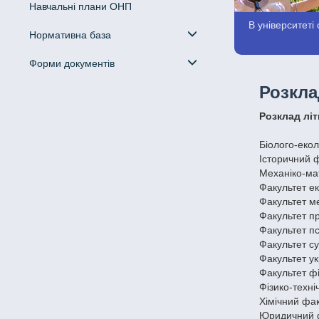
Навчальні плани ОНП
В університеті 
Нормативна база
Форми документів
Розкла
Розклад літ
Біолого-екол
Історичний ф
Механіко-ма
Факультет ек
Факультет ме
Факультет пр
Факультет пс
Факультет су
Факультет ук
Факультет фі
Фізико-техні
Хімічний фак
Юридичний ф