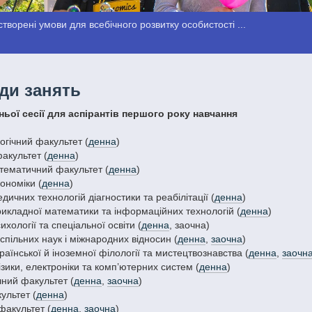
створені умови для всебічного розвитку особистості ...
ди занять
ньої сесії для аспірантів першого року навчання
огічний факультет (
денна
)
акультет (
денна
)
тематичний факультет (
денна
)
ономіки (
денна
)
дичних технологій діагностики та реабілітації (
денна
)
икладної математики та інформаційних технологій (
денна
)
ихології та спеціальної освіти (
денна
, заочна)
спільних наук і міжнародних відносин (
денна
,
заочна
)
раїнської й іноземної філології та мистецтвознавства (
денна
,
заочн
зики, електроніки та комп’ютерних систем (
денна
)
чний факультет (
денна
,
заочна
)
ультет (
денна
)
акультет (
денна
,
заочна
)