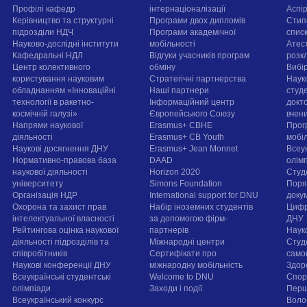
Профілі кафедр
інтернаціоналізації
Аспі
Керівництво та структурні
Програми двох дипломів
Стип
підрозділи НДЧ
Програми академічної
спис
Науково-дослідні інститути
мобільності
Атест
Кафедральні НДЛ
Відгуки учасників програм
розк
Центр колективного
обміну
Вибі
користування науковим
Стратегічні партнерства
Наук
обладнанням «Інноваційні
Наші партнери
студе
технології в ракетно-
Інформаційний центр
докт
космічній галузі»
Європейського Союзу
вчен
Напрями наукової
Erasmus+ CBHE
Прог
діяльності
Erasmus+ CB Youth
мобі
Наукові досягнення ДНУ
Erasmus+ Jean Monnet
Всеук
Нормативно-правова база
DAAD
олім
наукової діяльності
Horizon 2020
Студ
університету
Simons Foundation
Поря
Організація НДР
International support for DNU
докум
Охорона та захист прав
Набір іноземних студентів
Цифр
інтелектуальної власності
за допомогою фірм-
ДНУ
Рейтингова оцінка наукової
партнерів
Наук
діяльності підрозділів та
Міжнародні центри
Студ
співробітників
Сертифікати про
само
Наукові конференції ДНУ
міжнародну мобільність
Здор
Всеукраїнські студентські
Welcome to DNU
Спорт
олімпіади
Заходи і події
Перш
Всеукраїнський конкурс
Воло