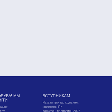
ОБУВАЧАМ
ВСТУПНИКАМ
ВІТИ
Накази про зарахування,
лавру
протоколи ПК
стру
Конкурсні пропозиції-2026