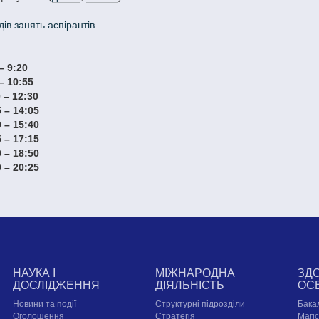
дів занять аспірантів
– 9:20
– 10:55
 – 12:30
 – 14:05
 – 15:40
 – 17:15
 – 18:50
 – 20:25
НАУКА І
МІЖНАРОДНА
ЗД
ДОСЛІДЖЕННЯ
ДІЯЛЬНІСТЬ
ОС
Новини та події
Структурні підрозділи
Бака
Оголошення
Стратегія
Магі