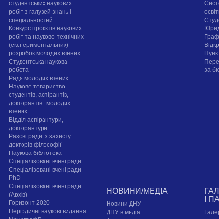
студентських наукових
Сист
робіт з галузей знань і
осві
спеціальностей
Cтуд
Конкурс проєктів наукових
Юрид
робіт та науково-технічних
Граф
(експериментальних)
Відк
розробок молодих вчених
Пунк
Студентська наукова
Пере
робота
за б
Рада молодих вчених
Наукове товариство
студентів, аспірантів,
докторантів і молодих
вчених
Відділ аспірантури,
докторантури
Разові ради із захисту
докторів філософії
Наукова бібліотека
Спеціалізовані вчені ради
Спеціалізовані вчені ради
PhD
Спеціалізовані вчені ради
НОВИНИ/МЕДІА
ГА
(Архів)
І П
Горизонт 2020
Новини ДНУ
Періодичні наукові видання
ДНУ в медіа
Гале