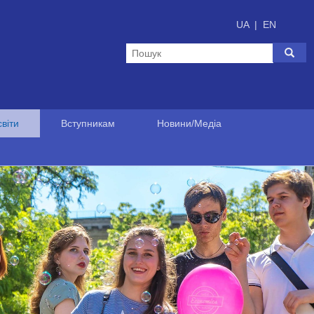
UA
|
EN
віти
Вступникам
Новини/Медіа