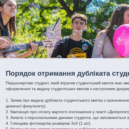
Порядок отримання дубліката студ
Першочергово студент, який втратив студентський квиток має зве
оформлення та видачу студентських квитків з наступними доку
1. Заява про видачу дубліката студентського квитка з зазначен
деканаті факультету).
2. Квитанція про сплату вартості оголошення у газеті «Дніпропет
3. Анкета з персональними даними студента, що заповнюється 
4. Глянцева фотокартка розміром 3х4 (1 шт).