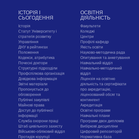
ІСТОРІЯ І
ОСВІТНЯ
СЬОГОДЕННЯ
ДІЯЛЬНІСТЬ
Історія
Факультети
Статут Університету і
Коледжі
стратегія розвитку
Центри
Управління
Профілі кафедр
ДНУ в рейтингах
Якість освіти
Положення
Науково-методична рада
Кодекси, атрибутика
Опитування та анкетування
Почесні доктори
Навчальний відділ
Структурні підрозділи
Навчально-методичний
Профспілкова організація
відділ
Довідкова інформація
Ліцензія на освітню
Звітні матеріали
діяльність та сертифікати
Пропонується до
про акредитацію,
обговорення
ліцензований обсяг та
Публічні закупівлі
контингент
Майнові права
Акредитація
Доступ до публічної
Освітні програми
інформації
Навчальні плани
Служба охорони праці
Програми двох дипломів
Штаб цивільного захисту
Вибіркові дисципліни
Військово-обліковий відділ
Цифровий репозиторій
Протидія корупції
Нормативна база