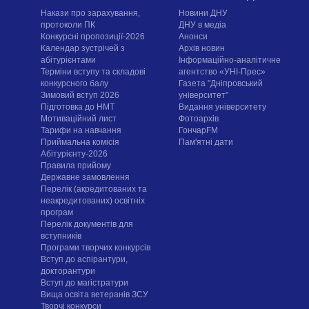
Накази про зарахування,
Новини ДНУ
протоколи ПК
ДНУ в медіа
Конкурсні пропозиції-2026
Анонси
Календар зустрічей з
Архів новин
абітурієнтами
Інформаційно-аналітичне
Терміни вступу та складові
агентство «УНІ-Прес»
конкурсного балу
Газета "Дніпровський
Зимовий вступ 2026
університет"
Підготовка до НМТ
Видання університету
Мотиваційний лист
Фотоархів
Тарифи на навчання
ГончарFM
Приймальна комісія
Пам'ятні дати
Абітурієнту-2026
Правила прийому
Державне замовлення
Перелік (акредитованих та
неакредитованих) освітніх
програм
Перелік документів для
вступників
Програми творчих конкурсiв
Вступ до аспірантури,
докторантури
Вступ до магістратури
Вища освіта ветеранів ЗСУ
Творчі конкурси