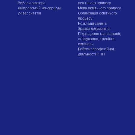
Вибори ректора
освітнього процесу
Дніпровський консорціум
Мова освітнього процесу
університетів
Організація освітнього
процесу
Розклади занять
Зразки документів
Підвищення кваліфікації,
стажування, тренінги,
семінари
Рейтинг професійної
діяльності НПП