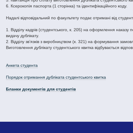
5. Квитанція про сплату виготовлення дубліката студентського кв
6. Ксерокопія паспорта (1 сторінка) та ідентифікаційного коду.
Надалі відповідальний по факультету подає отримані від студен
1. Відділу кадрів (студентського, к. 205) на оформлення наказу 
видачу дублікату.
2. Відділу зв’язків з виробництвом (к. 321) на формування замо
Виготовлення дублікату студентського квитка відбувається відпові
Анкета студента
Порядок отримання дубліката студентського квитка
Бланки документів для студентів