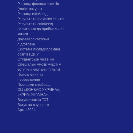
Розклад фахових іспитів
(магістратура)
Розклад співбесід
Результати фахових іспитів
Результати співбесід
Запитання до приймальної
комісії
Доуніверситетська
підготовка
Система післядипломної
освіти в ДНУ
Cтудентське містечко
Спеціальні умови участі у
вступній кампанії (пільги)
Поновлення та
переведення
Програми співбесід
ОЦ «ДОНБАС-УКРАЇНА»,
«КРИМ-УКРАЇНА»,
Вступникам із ТОТ
Вступ за ваучером
Архів 2024