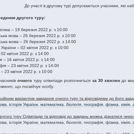
До участі в другому турі допускаються учасники, які н
едення другого туру:
тика – 19 березня 2022 р. з 10:00
ська мова – 26 березня 2022 р. з 10:00
ська мова – 26 березня 2022 р. з 14:00
 України – 02 квітня 2022 р. з 10:00
 02 квітня 2022 р. з 14:00
я – 16 квітня 2022 р. з 14:00
фія – 23 квітня 2022 р. з 14:00
 – 23 квітня 2022 р. з 10:00
учасників
очного
туру олімпіади розпочнеться
за 30 хвилин
до вк
умент, що посвідчує особу
.
ційним варіантом завдання очного туру та відповідями до його за
мова
,
історія України
,
математика
,
біологія
,
географія
,
фізика
,
хімія
,
ругого туру Олімпіади та відповіді до завдань можна дізнатися чер
ва, історія України, математика, біологія, географія, фізика, хімія, 