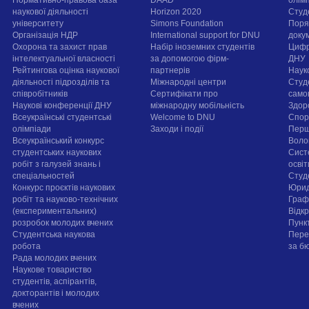
Нормативно-правова база
DAAD
олім
наукової діяльності
Horizon 2020
Студ
університету
Simons Foundation
Поря
Організація НДР
International support for DNU
докум
Охорона та захист прав
Набір іноземних студентів
Цифр
інтелектуальної власності
за допомогою фірм-
ДНУ
Рейтингова оцінка наукової
партнерів
Наук
діяльності підрозділів та
Міжнародні центри
Студ
співробітників
Сертифікати про
само
Наукові конференції ДНУ
міжнародну мобільність
Здор
Всеукраїнські студентські
Welcome to DNU
Спорт
олімпіади
Заходи і події
Перш
Всеукраїнський конкурс
Воло
студентських наукових
Сист
робіт з галузей знань і
осві
спеціальностей
Cтуд
Конкурс проєктів наукових
Юрид
робіт та науково-технічних
Граф
(експериментальних)
Відк
розробок молодих вчених
Пунк
Студентська наукова
Пере
робота
за б
Рада молодих вчених
Наукове товариство
студентів, аспірантів,
докторантів і молодих
вчених