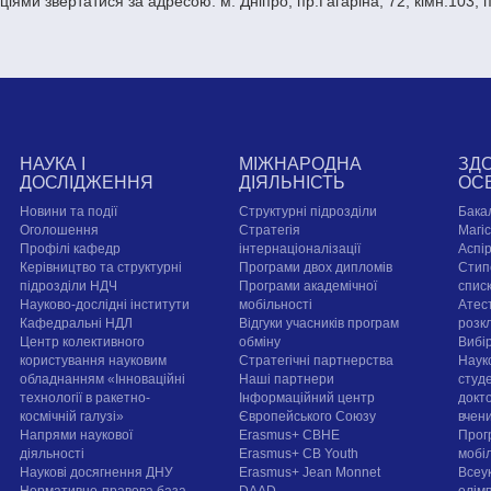
ціями звертатися за адресою: м. Дніпро, пр.Гагаріна, 72, кімн.103, 
НАУКА І
МІЖНАРОДНА
ЗД
ДОСЛІДЖЕННЯ
ДІЯЛЬНІСТЬ
ОС
Новини та події
Структурні підрозділи
Бака
Оголошення
Стратегія
Магі
Профілі кафедр
інтернаціоналізації
Аспі
Керівництво та структурні
Програми двох дипломів
Стип
підрозділи НДЧ
Програми академічної
спис
Науково-дослідні інститути
мобільності
Атест
Кафедральні НДЛ
Відгуки учасників програм
розк
Центр колективного
обміну
Вибі
користування науковим
Стратегічні партнерства
Наук
обладнанням «Інноваційні
Наші партнери
студе
технології в ракетно-
Інформаційний центр
докт
космічній галузі»
Європейського Союзу
вчен
Напрями наукової
Erasmus+ CBHE
Прог
діяльності
Erasmus+ CB Youth
мобі
Наукові досягнення ДНУ
Erasmus+ Jean Monnet
Всеук