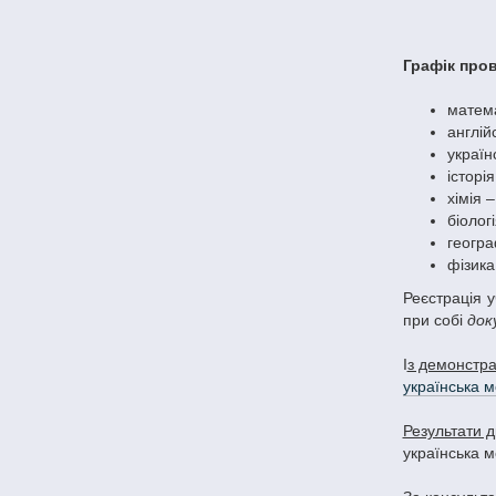
Графік пров
матема
англій
україн
історія
хімія –
біологі
геогра
фізика
Реєстрація 
при собі
док
І
з демонстра
українська 
Результати д
українська мо