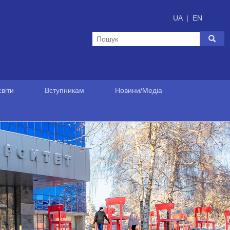
UA
|
EN
віти
Вступникам
Новини/Медіа