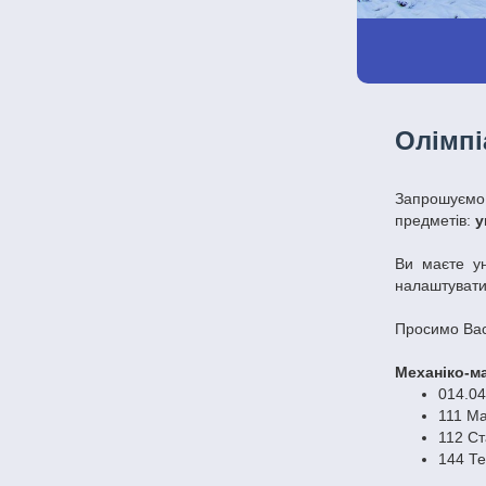
Олімпі
Запрошуємо 
предметів:
у
Ви маєте у
налаштувати
Просимо Вас
Механіко-м
014.04
111 Ма
112 Ст
144 Те