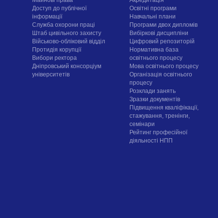
Майнові права
Акредитація
Доступ до публічної
Освітні програми
інформації
Навчальні плани
Служба охорони праці
Програми двох дипломів
Штаб цивільного захисту
Вибіркові дисципліни
Військово-обліковий відділ
Цифровий репозиторій
Протидія корупції
Нормативна база
Вибори ректора
освітнього процесу
Дніпровський консорціум
Мова освітнього процесу
університетів
Організація освітнього
процесу
Розклади занять
Зразки документів
Підвищення кваліфікації,
стажування, тренінги,
семінари
Рейтинг професійної
діяльності НПП