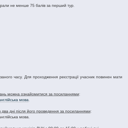
абрали не менше 75 балів за перший тур.
азаного часу. Для проходження реєстрації учасник повинен мати
вдань можна ознайомитися за посиланнями
:
англійська мова
.
ез два дні після його проведення за посиланнями
:
англійська мова.