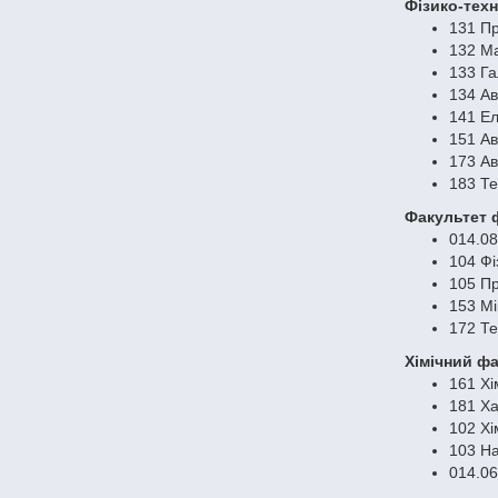
Фізико-техн
131 Пр
132 Ма
133 Г
134 Ав
141 Ел
151 Ав
173 Ав
183 Те
Факультет ф
014.08
104 Фі
105 Пр
153 Мі
172 Те
Хімічний фа
161 Хі
181 Ха
102 Хі
103 На
014.06