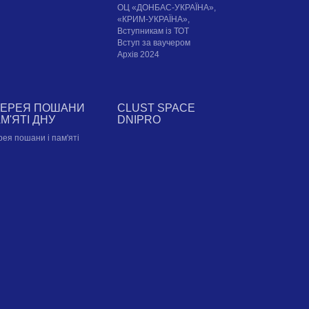
ОЦ «ДОНБАС-УКРАЇНА»,
«КРИМ-УКРАЇНА»,
Вступникам із ТОТ
Вступ за ваучером
Архів 2024
ЛЕРЕЯ ПОШАНИ
CLUST SPACE
АМ'ЯТІ ДНУ
DNIPRO
рея пошани і пам'яті