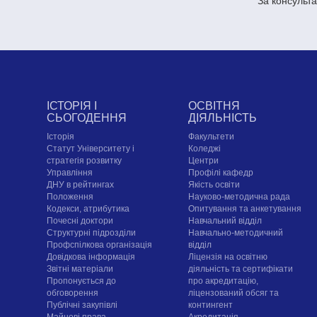
За консульта
ІСТОРІЯ І
ОСВІТНЯ
СЬОГОДЕННЯ
ДІЯЛЬНІСТЬ
Історія
Факультети
Статут Університету і
Коледжі
стратегія розвитку
Центри
Управління
Профілі кафедр
ДНУ в рейтингах
Якість освіти
Положення
Науково-методична рада
Кодекси, атрибутика
Опитування та анкетування
Почесні доктори
Навчальний відділ
Структурні підрозділи
Навчально-методичний
Профспілкова організація
відділ
Довідкова інформація
Ліцензія на освітню
Звітні матеріали
діяльність та сертифікати
Пропонується до
про акредитацію,
обговорення
ліцензований обсяг та
Публічні закупівлі
контингент