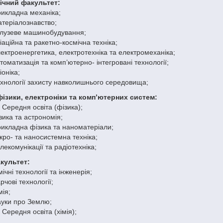
ічний факультет:
икладна механіка;
теріалознавство;
алузеве машинобудування;
іаційна та ракетно-космічна техніка;
ектроенергетика, електротехніка та електромеханіка;
томатизація та комп’ютерно- інтегровані технології;
іоніка;
хнології захисту навколишнього середовища;
ізики, електроніки та комп’ютерних систем:
 Середня освіта (фізика);
зика та астрономія;
икладна фізика та наноматеріали;
кро- та наносистемна техніка;
лекомунікації та радіотехніка;
культет:
мічні технології та інженерія;
рчові технології;
мія;
уки про Землю;
 Середня освіта (хімія);