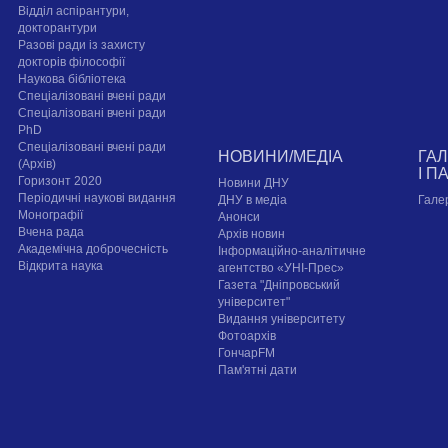
Відділ аспірантури,
докторантури
Разові ради із захисту
докторів філософії
Наукова бібліотека
Спеціалізовані вчені ради
Спеціалізовані вчені ради
PhD
Спеціалізовані вчені ради
НОВИНИ/МЕДІА
ГА
(Архів)
І П
Горизонт 2020
Новини ДНУ
Періодичні наукові видання
ДНУ в медіа
Гале
Монографії
Анонси
Вчена рада
Архів новин
Академічна доброчесність
Інформаційно-аналітичне
Відкрита наука
агентство «УНІ-Прес»
Газета "Дніпровський
університет"
Видання університету
Фотоархів
ГончарFM
Пам'ятні дати