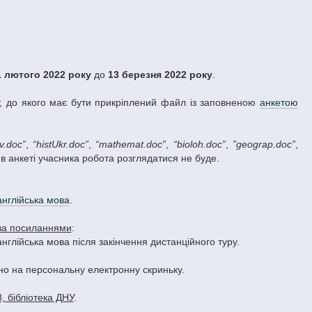
1 лютого 2022 року
до
13 березня 2022 року
.
т, до якого має бути прикріплений файл із заповненою
анкетою
v.doc”
,
“histUkr.doc”
,
“mathemat.doc”
,
“bioloh.doc”
,
”geograp.doc”
,
 в анкеті учасника робота розглядатися не буде.
англійська мова
.
 за посиланнями
:
 англійська мова після закінчення дистанційного туру.
но на персональну електронну скриньку.
8, бібліотека ДНУ
.