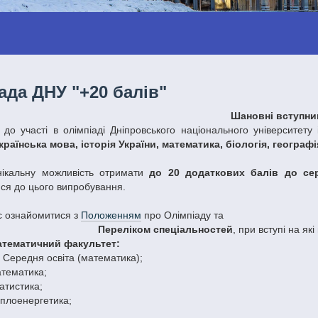
ада ДНУ "+20 балів"
Шановні вступни
до участі в олімпіаді Дніпровського національного університету
країнська мова, історія України, математика, біологія, географія
нікальну можливість отримати
до 20 додаткових балів до се
ся до цього випробування.
 ознайомитися з
Положенням
про Олімпіаду та
Переліком спеціальностей
, при вступі на як
атематичний факультет:
 Середня освіта (математика);
тематика;
атистика;
плоенергетика;