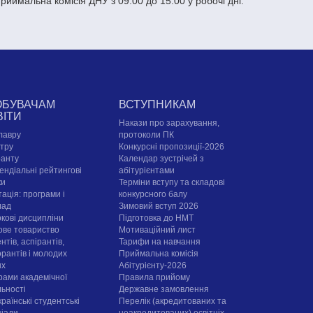
приймальна комісія ДНУ з 09:00 до 15:00 у робочі дні.
ОБУВАЧАМ
ВСТУПНИКАМ
ВІТИ
Накази про зарахування,
лавру
протоколи ПК
стру
Конкурсні пропозиції-2026
ранту
Календар зустрічей з
ендіальні рейтингові
абітурієнтами
ки
Терміни вступу та складові
ація: програми і
конкурсного балу
лад
Зимовий вступ 2026
ркові дисципліни
Підготовка до НМТ
ове товариство
Мотиваційний лист
нтів, аспірантів,
Тарифи на навчання
орантів і молодих
Приймальна комісія
их
Абітурієнту-2026
рами академічної
Правила прийому
льності
Державне замовлення
раїнські студентські
Перелік (акредитованих та