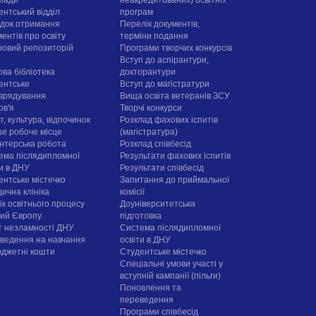
піади
неакредитованих) освітніх
ентський відділ
програм
док отримання
Перелік документів,
ентів про освіту
терміни подання
овий репозиторій
Програми творчих конкурсiв
Вступ до аспірантури,
ова бібліотека
докторантури
ентське
Вступ до магістратури
врядування
Вища освіта ветеранів ЗСУ
ов'я
Творчі конкурси
, культура, відпочинок
Розклад фахових іспитів
е робоче місце
(магістратура)
нтерська робота
Розклад співбесід
ема післядипломної
Результати фахових іспитів
ти в ДНУ
Результати співбесід
ентське містечко
Запитання до приймальної
ична клініка
комісії
ік освітнього процесу
Доуніверситетська
рий Європу
підготовка
т незламності ДНУ
Система післядипломної
ведення на навчання
освіти в ДНУ
юджетні кошти
Cтудентське містечко
Спеціальні умови участі у
вступній кампанії (пільги)
Поновлення та
переведення
Програми співбесід