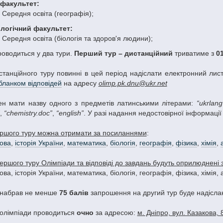
 факультет:
 Середня освіта (географія);
логічний факультет:
 Середня освіта (біологія та здоров'я людини);
роводиться у два тури.
Перший тур – дистанційний
триватиме з
0
станційного туру повинні в цей період надіслати електронний лис
бланком відповідей
на адресу
olimp.pk.dnu@ukr.net
н мати назву одного з предметів латинськими літерами:
“ukrlang
,
“chemistry.doc”
,
“english”
. У разі надання недостовірної інформації
ршого туру можна отримати за посиланнями
:
мова
,
історія України
,
математика
,
біологія
,
географія
,
фізика
,
хімія
,
ершого туру Олімпіади та відповіді до завдань будуть оприлюднені
ова, історія України, математика, біологія, географія, фізика, хімія,
о набрав не менше
75 балів
запрошення на другий тур буде надісла
олімпіади проводиться
очно
за адресою:
м. Дніпро, вул. Казакова, 