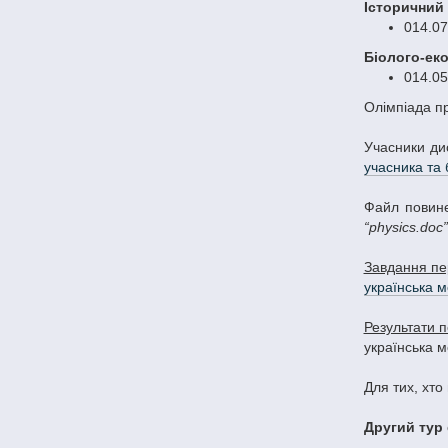
Історичний
014.07
Біолого-еко
014.05
Олімпіада п
Учасники ди
учасника та 
Файл повине
“physics.doc”
Завдання пе
українська 
Результати п
українська м
Для тих, хт
Другий тур