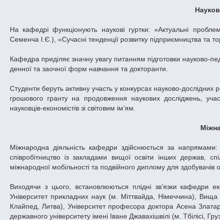
Науков
На кафедрі функціонують наукові гуртки: «Актуальні проблем
Семенча І.Є.), «Сучасні тенденції розвитку підприємництва та тор
Кафедра приділяє значну увагу питанням підготовки науково-пед
денної та заочної форм навчання та докторанти.
Студенти беруть активну участь у конкурсах науково-дослідних 
грошового гранту на продовження наукових досліджень, уча
науковців-економістів зі світовим ім’ям.
Міжна
Міжнародна діяльність кафедри здійснюється за напрямами:
співробітництво із закладами вищої освіти інших держав, сп
міжнародної мобільності та подвійного диплому для здобувачів о
Виходячи з цього, встановлюються плідні зв’язки кафедри ек
Університет прикладних наук (м. Міттвайда, Німеччина), Вища 
Клайпед, Литва), Університет професора доктора Асена Златаров
державного університету імені Іване Джавахішвілі (м. Тбілісі, Груз