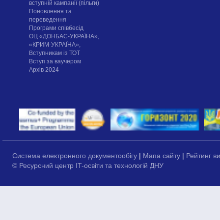
вступній кампанії (пільги)
Поновлення та
переведення
Програми співбесід
ОЦ «ДОНБАС-УКРАЇНА»,
«КРИМ-УКРАЇНА»,
Вступникам із ТОТ
Вступ за ваучером
Архів 2024
Система електронного документообігу
|
Мапа сайту
|
Рейтинг в
© Ресурсний центр IT-освіти та технологій ДНУ