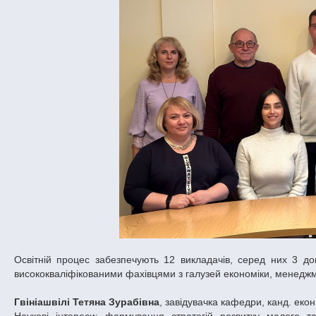
Освітній процес забезпечують 12 викладачів, серед них 3 док
висококваліфікованими фахівцями з галузей економіки, менеджме
Гвініашвілі Тетяна Зурабівна
, завідувачка кафедри, канд. еко
Наукові інтереси: формування стратегій розвитку малого т