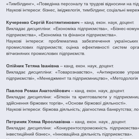
«Тимбілдинг», «Поведінка персоналу та трудові відносини на під
Наукові інтереси: бізнес, іміджелогія, тимбілдинг, соціальні мер
Кучеренко Сергій Костянтинович
– канд. екон. наук, доцент.
Викладає дисципліни: «Економіка підприємства», «Бізнес-комуні
підприємства», «Економіка та фінанси підприємства».
Наукові інтереси: проблематика забезпечення українських
промислових підприємств; оцінка ефективності систем орга
вітчизняних промислових підприємств.
Олійник Тетяна Іванівна
– канд. екон. наук, доцент.
Викладає дисципліни: «Товарознавство», «Антикризове упра
підприємстві», «Менеджмент та підприємництво», «Методологія 
Павлов Роман Анатолійович
– канд. екон. наук, доцент.
Викладає дисципліни: «Біткоін та криптовалюти у підприємництв
здійснення біржових торгів», «Основи біржової діяльності».
Наукові інтереси: біржова діяльність; діагностика банкрутства; 
Петриняк Уляна Ярославівна
– канд. екон. наук., доцент.
Викладає дисципліни: «Конкурентоспроможність підприємства»
інвестиційний бізнес», «Інноваційна діяльність підприємства».