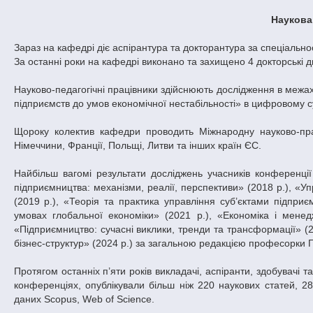
Наукова
Зараз на кафедрі діє аспірантура та докторантура за спеціаль
За останні роки на кафедрі виконано та захищено 4 докторські д
Науково-педагогічні працівники здійснюють дослідження в межах
підприємств до умов економічної нестабільності» в цифровому су
Щороку колектив кафедри проводить Міжнародну науково-пра
Німеччини, Франції, Польщі, Литви та інших країн ЄС.
Найбільш вагомі результати досліджень учасників конференції
підприємництва: механізми, реалії, перспективи» (2018 р.), «Уп
(2019 р.), «Теорія та практика управління суб’єктами підприєм
умовах глобальної економіки» (2021 р.), «Економіка і менедж
«Підприємництво: сучасні виклики, тренди та трансформації» (20
бізнес-структур» (2024 р.) за загальною редакцією професорки Г
Протягом останніх п’яти років викладачі, аспіранти, здобувачі
конференціях, опублікували більш ніж 220 наукових статей, 2
даних Scopus, Web of Science.