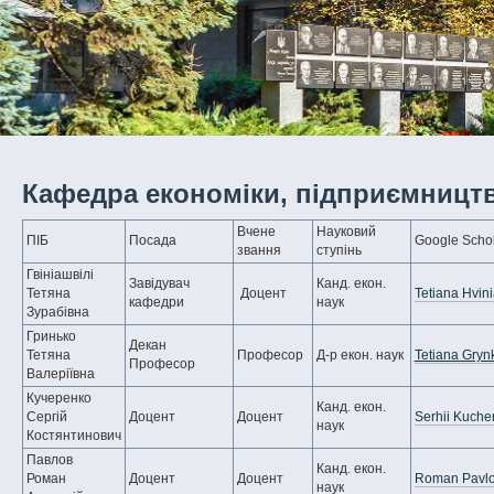
Кафедра економіки, підприємництв
Вчене
Науковий
ПІБ
Посада
Google Scho
звання
ступінь
Гвініашвілі
Завідувач
Канд. екон.
Тетяна
Доцент
Tetiana Hvini
кафедри
наук
Зурабівна
Гринько
Декан
Тетяна
Професор
Д-р екон. наук
Tetiana Gryn
Професор
Валеріївна
Кучеренко
Канд. екон.
Сергій
Доцент
Доцент
Serhii Kuche
наук
Костянтинович
Павлов
Канд. екон.
Роман
Доцент
Доцент
Roman Pavl
наук