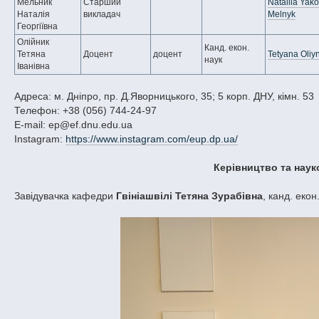
Мельник
Старший
Nataliia Yako
Наталія
викладач
Melnyk
Георгіївна
Олійник
Канд. екон.
Тетяна
Доцент
доцент
Tetyana Oliyn
наук
Іванівна
Адреса: м. Дніпро, пр. Д.Яворницького, 35; 5 корп. ДНУ, кімн. 53
Телефон: +38 (056) 744-24-97
E-mail: ep@ef.dnu.edu.ua
Instagram:
https://www.instagram.com/eup.dp.ua/
Керівництво та наук
Завідувачка кафедри
Гвініашвілі Тетяна Зурабівна
, канд. еко