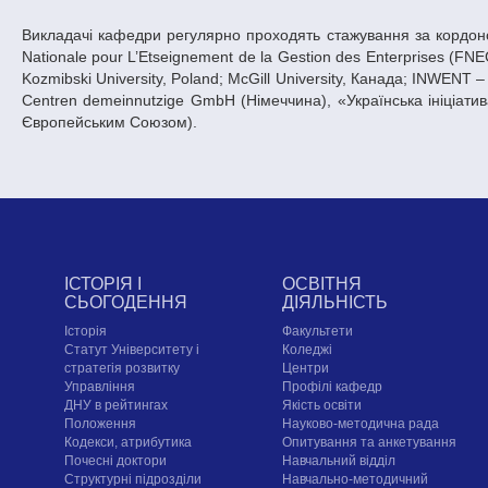
Викладачі кафедри регулярно проходять стажування за кордоном
Nationale pour L’Etseignement de la Gestion des Enterprises (FN
Kozmibski University, Poland; McGill University, Канада; INWENT 
Centren demeinnutzige GmbH (Німеччина), «Українська ініціати
Європейським Союзом).
ІСТОРІЯ І
ОСВІТНЯ
СЬОГОДЕННЯ
ДІЯЛЬНІСТЬ
Історія
Факультети
Статут Університету і
Коледжі
стратегія розвитку
Центри
Управління
Профілі кафедр
ДНУ в рейтингах
Якість освіти
Положення
Науково-методична рада
Кодекси, атрибутика
Опитування та анкетування
Почесні доктори
Навчальний відділ
Структурні підрозділи
Навчально-методичний