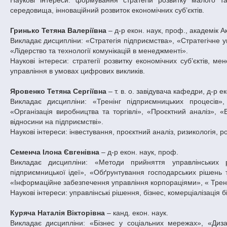
середовища, інноваційний розвиток економічних суб’єктів.
Гринько Тетяна Валеріївна
– д-р екон. наук, проф., академік А
Викладає дисципліни: «Стратегія підприємства», «Стратегічне 
«Лідерство та технології комунікацій в менеджменті».
Наукові інтереси: стратегії розвитку економічних суб’єктів, м
управління в умовах цифрових викликів.
Яровенко Тетяна Сергіївна
– т. в. о. завідувача кафедри, д-р е
Викладає дисципліни: «Тренінг підприємницьких процесів», 
«Організація виробництва та торгівлі», «Проєктний аналіз», «
відносини на підприємстві».
Наукові інтереси: інвестування, проєктний аналіз, ризикологія, р
Семенча Ілона Євгенівна
– д-р екон. наук, проф.
Викладає дисципліни: «Методи прийняття управлінських рі
підприємницької ідеї», «Обґрунтування господарських рішень т
«Інформаційне забезпечення управління корпораціями», « Тренін
Наукові інтереси: управлінські рішення, бізнес, комерціалізація 
Куряча Наталія Вікторівна
– канд. екон. наук.
Викладає дисципліни: «Бізнес у соціальних мережах», «Диза