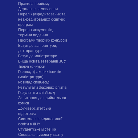
Правила прийому
Державне замовлення
Перелік (акредитованих та
неакредитованих) освітніх
програм
Перелік документів,
терміни подання
Програми творчих конкурсiв
Вступ до аспірантури,
докторантури
Вступ до магістратури
Вища освіта ветеранів ЗСУ
Творчі конкурси
Розклад фахових іспитів
(магістратура)
Розклад співбесід
Результати фахових іспитів
Результати співбесід
Запитання до приймальної
комісії
Доуніверситетська
підготовка
Система післядипломної
освіти в ДНУ
Cтудентське містечко
Спеціальні умови участі у