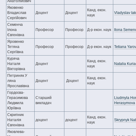
Анатолійович
Яковенко
Канд. екон.
Владислав
Доцент
Доцент
Vladyslav Ia
наук
Сергійович
Семенча
Ілона
Професор
Професор
Д-р екон. наук
Ilona Semen
Євгенівна
Яровенко
Тетяна
Професор
Професор
Д-р екон. наук
Tetiana Yaro
Сергіївна
Куряча
Канд. екон.
Наталя
Доцент
Natalia Kuri
наук
Вікторівна
Петриняк У
Канд. екон.
ляна
Доцент
Доцент
наук
Ярославівна
Гордєєва-
Герасимова
Старший
Liudmyla Hor
Людмила
викладач
Herasymova
Юріївна
Скрипник
Канд. екон.
Наталія
доцент
доцент
Skrypnyk Nat
наук
Євгенівна
Яковлева-