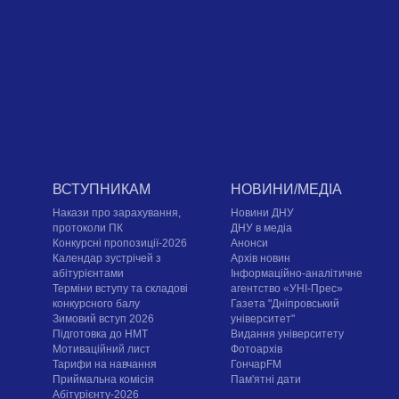
ВСТУПНИКАМ
НОВИНИ/МЕДІА
Накази про зарахування,
Новини ДНУ
протоколи ПК
ДНУ в медіа
Конкурсні пропозиції-2026
Анонси
Календар зустрічей з
Архів новин
абітурієнтами
Інформаційно-аналітичне
Терміни вступу та складові
агентство «УНІ-Прес»
конкурсного балу
Газета "Дніпровський
Зимовий вступ 2026
університет"
Підготовка до НМТ
Видання університету
Мотиваційний лист
Фотоархів
Тарифи на навчання
ГончарFM
Приймальна комісія
Пам'ятні дати
Абітурієнту-2026