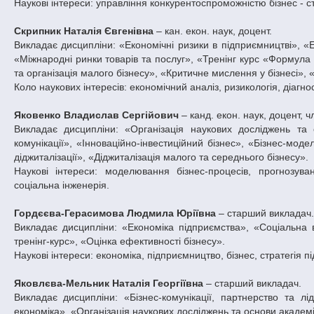
Наукові інтереси: управління конкурентоспроможністю бізнес - ст
Скрипник Наталія Євгенівна
– кан. екон. наук, доцент.
Викладає дисципліни: «Економічні ризики в підприємництві», «
«Міжнародні ринки товарів та послуг», «Тренінг курс «Формула 
та організація малого бізнесу», «Критичне мислення у бізнесі», 
Коло наукових інтересів: економічний аналіз, ризикологія, діагно
Яковенко Владислав Сергійович
– канд. екон. наук, доцент, 
Викладає дисципліни: «Організація наукових досліджень та 
комунікації», «Інноваційно-інвестиційний бізнес», «Бізнес-мод
діджиталізації», «Діджиталізація малого та середнього бізнесу».
Наукові інтереси: моделювання бізнес-процесів, прогнозува
соціальна інженерія.
Гордєєва-Герасимова Людмила Юріївна
– старший викладач.
Викладає дисципліни: «Економіка підприємства», «Соціальна 
тренінг-курс», «Оцінка ефективності бізнесу».
Наукові інтереси: економіка, підприємництво, бізнес, стратегія п
Яковлєва-Мельник Наталія Георгіївна
– старший викладач.
Викладає дисципліни: «Бізнес-комунікації, партнерство та лі
економіка», «Організація наукових досліджень та основи академі