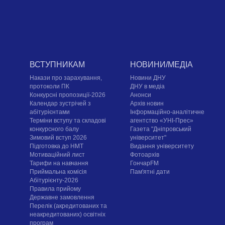
ВСТУПНИКАМ
НОВИНИ/МЕДІА
Накази про зарахування,
Новини ДНУ
протоколи ПК
ДНУ в медіа
Конкурсні пропозиції-2026
Анонси
Календар зустрічей з
Архів новин
абітурієнтами
Інформаційно-аналітичне
Терміни вступу та складові
агентство «УНІ-Прес»
конкурсного балу
Газета "Дніпровський
Зимовий вступ 2026
університет"
Підготовка до НМТ
Видання університету
Мотиваційний лист
Фотоархів
Тарифи на навчання
ГончарFM
Приймальна комісія
Пам'ятні дати
Абітурієнту-2026
Правила прийому
Державне замовлення
Перелік (акредитованих та
неакредитованих) освітніх
програм