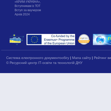
«КРИМ-УКРАЇНА»,
Вступникам із ТОТ
Вступ за ваучером
Архів 2024
Система електронного документообігу
|
Мапа сайту
|
Рейтинг в
© Ресурсний центр IT-освіти та технологій ДНУ