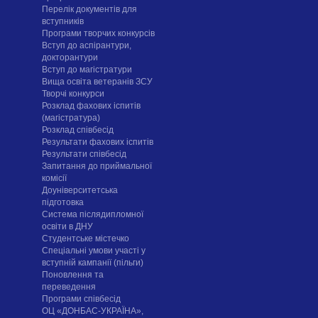
Перелік документів для
вступників
Програми творчих конкурсiв
Вступ до аспірантури,
докторантури
Вступ до магістратури
Вища освіта ветеранів ЗСУ
Творчі конкурси
Розклад фахових іспитів
(магістратура)
Розклад співбесід
Результати фахових іспитів
Результати співбесід
Запитання до приймальної
комісії
Доуніверситетська
підготовка
Система післядипломної
освіти в ДНУ
Cтудентське містечко
Спеціальні умови участі у
вступній кампанії (пільги)
Поновлення та
переведення
Програми співбесід
ОЦ «ДОНБАС-УКРАЇНА»,