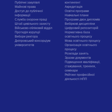
Публічні закупівлі
контингент
Майнові права
Акредитація
Доступ до публічної
Освітні програми
інформації
Навчальні плани
Служба охорони праці
Програми двох дипломів
Штаб цивільного захисту
Вибіркові дисципліни
Військово-обліковий відділ
Цифровий репозиторій
Протидія корупції
Нормативна база
Вибори ректора
освітнього процесу
Дніпровський консорціум
Мова освітнього процесу
університетів
Організація освітнього
процесу
Розклади занять
Зразки документів
Підвищення кваліфікації,
стажування, тренінги,
семінари
Рейтинг професійної
діяльності НПП