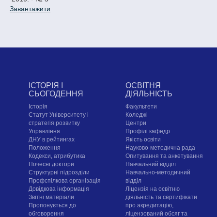
Завантажити
ІСТОРІЯ І
ОСВІТНЯ
СЬОГОДЕННЯ
ДІЯЛЬНІСТЬ
Історія
Факультети
Статут Університету і
Коледжі
стратегія розвитку
Центри
Управління
Профілі кафедр
ДНУ в рейтингах
Якість освіти
Положення
Науково-методична рада
Кодекси, атрибутика
Опитування та анкетування
Почесні доктори
Навчальний відділ
Структурні підрозділи
Навчально-методичний
Профспілкова організація
відділ
Довідкова інформація
Ліцензія на освітню
Звітні матеріали
діяльність та сертифікати
Пропонується до
про акредитацію,
обговорення
ліцензований обсяг та