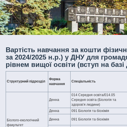
Вартість навчання за кошти фізичн
за 2024/2025 н.р.) у ДНУ для грома
рівнем вищої освіти (вступ на базі
Форма
Структурний підрозділ
Спеціальність
навчання
014 Середня освіта/014.05
Денна
Середня освіта (Біологія та
здоров’я людини)
Денна
091 Біологія та біохімія
Денна
091 Біологія та біохімія
Біолого-екологічний
факультет