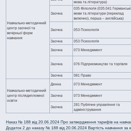
мова та література)
035 Філологія (035.041 Германські
Заочна
мови та літератури (переклад
включно), перша – англійська)
Навчально-методичний
центр заочної та
Заочна
053 Психологія
вечірньої форм
навчання
Заочна
053 Психологія
Заочна
073 Менеджмент
Заочна
076 Підприємництво та торгівля
Заочна
081 Право
Денна
073 Менеджмент
Навчально-методичний
центр післядипломної
Заочна
073 Менеджмент
освіти
281 Публічне управління та
Заочна
адміністрування
Наказ № 188 від 20.06.2024 Про затвердження тарифів на навча
Додаток 2 до наказу № 188 від 20.06.2024 Вартість навчання за 