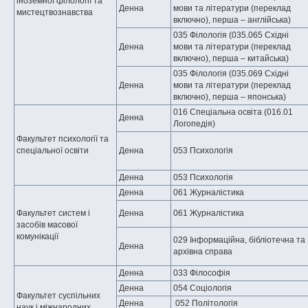
іноземної філології та
Денна
мови та літератури (переклад
мистецтвознавства
включно), перша – англійська)
035 Філологія (035.065 Східні
Денна
мови та літератури (переклад
включно), перша – китайська)
035 Філологія (035.069 Східні
Денна
мови та літератури (переклад
включно), перша – японська)
016 Спеціальна освіта (016.01
Денна
Логопедія)
Факультет психології та
спеціальної освіти
Денна
053 Психологія
Денна
053 Психологія
Денна
061 Журналістика
Факультет систем і
Денна
061 Журналістика
засобів масової
комунікації
029 Інформаційна, бібліотечна та
Денна
архівна справа
Денна
033 Філософія
Денна
054 Соціологія
Факультет суспільних
Денна
052 Політологія
наук і міжнародних