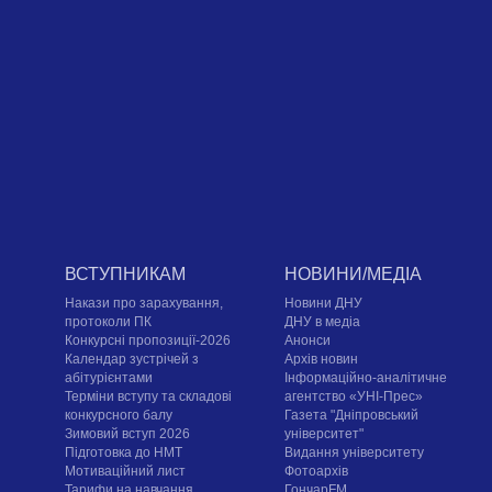
ВСТУПНИКАМ
НОВИНИ/МЕДІА
Накази про зарахування,
Новини ДНУ
протоколи ПК
ДНУ в медіа
Конкурсні пропозиції-2026
Анонси
Календар зустрічей з
Архів новин
абітурієнтами
Інформаційно-аналітичне
Терміни вступу та складові
агентство «УНІ-Прес»
конкурсного балу
Газета "Дніпровський
Зимовий вступ 2026
університет"
Підготовка до НМТ
Видання університету
Мотиваційний лист
Фотоархів
Тарифи на навчання
ГончарFM