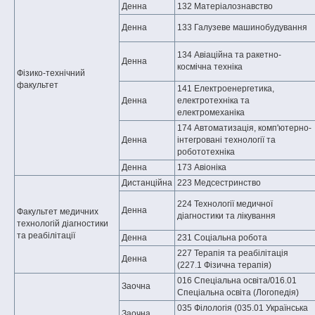
Денна
132 Матеріалознавство
Денна
133 Галузеве машинобудування
134 Авіаційна та ракетно-
Денна
космічна техніка
Фізико-технічний
факультет
141 Електроенергетика,
Денна
електротехніка та
електромеханіка
174 Автоматизація, комп'ютерно-
Денна
інтегровані технології та
робототехніка
Денна
173 Авіоніка
Дистанційна
223 Медсестринство
224 Технології медичної
Денна
Факультет медичних
діагностики та лікування
технологій діагностики
та реабілітації
Денна
231 Соціальна робота
227 Терапія та реабілітація
Денна
(227.1 Фізична терапія)
016 Спеціальна освіта/016.01
Заочна
Спеціальна освіта (Логопедія)
035 Філологія (035.01 Українська
Заочна