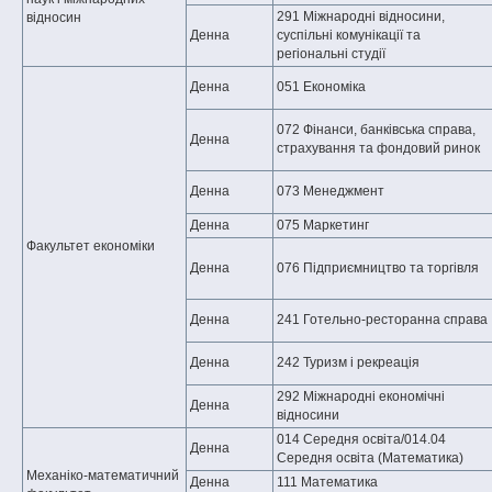
291 Міжнародні відносини,
відносин
Денна
суспільні комунікації та
регіональні студії
Денна
051 Економіка
072 Фінанси, банківська справа,
Денна
страхування та фондовий ринок
Денна
073 Менеджмент
Денна
075 Маркетинг
Факультет економіки
Денна
076 Підприємництво та торгівля
Денна
241 Готельно-ресторанна справа
Денна
242 Туризм і рекреація
292 Міжнародні економічні
Денна
відносини
014 Середня освіта/014.04
Денна
Середня освіта (Математика)
Механіко-математичний
Денна
111 Математика