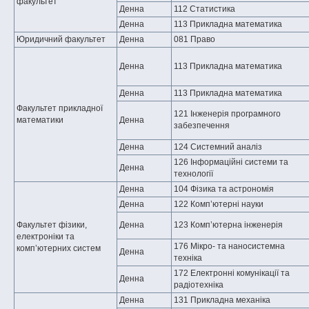
факультет
Денна
112 Статистика
Денна
113 Прикладна математика
Юридичний факультет
Денна
081 Право
Денна
113 Прикладна математика
Денна
113 Прикладна математика
Факультет прикладної
121 Інженерія програмного
математики
Денна
забезпечення
Денна
124 Системний аналіз
126 Інформаційні системи та
Денна
технології
Денна
104 Фізика та астрономія
Денна
122 Комп’ютерні науки
Факультет фізики,
Денна
123 Комп’ютерна інженерія
електроніки та
176 Мікро- та наносистемна
комп’ютерних систем
Денна
техніка
172 Електронні комунікації та
Денна
радіотехніка
Денна
131 Прикладна механіка