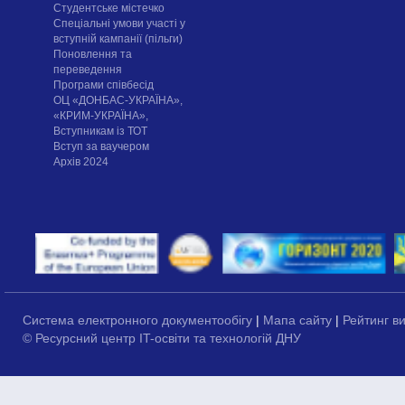
Cтудентське містечко
Спеціальні умови участі у
вступній кампанії (пільги)
Поновлення та
переведення
Програми співбесід
ОЦ «ДОНБАС-УКРАЇНА»,
«КРИМ-УКРАЇНА»,
Вступникам із ТОТ
Вступ за ваучером
Архів 2024
Система електронного документообігу
|
Мапа сайту
|
Рейтинг в
© Ресурсний центр IT-освіти та технологій ДНУ