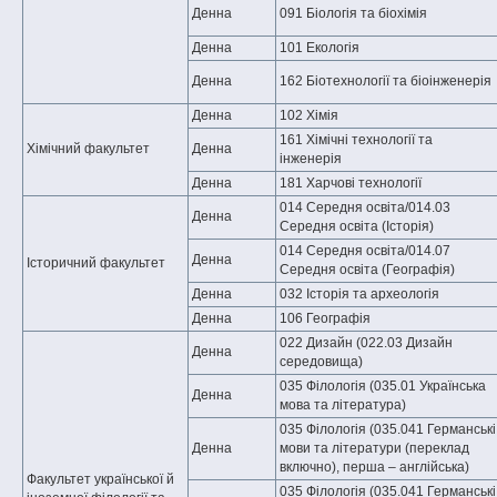
Денна
091 Біологія та біохімія
Денна
101 Екологія
Денна
162 Біотехнології та біоінженерія
Денна
102 Хімія
161 Хімічні технології та
Хімічний факультет
Денна
інженерія
Денна
181 Харчові технології
014 Середня освіта/014.03
Денна
Середня освіта (Історія)
014 Середня освіта/014.07
Денна
Історичний факультет
Середня освіта (Географія)
Денна
032 Історія та археологія
Денна
106 Географія
022 Дизайн (022.03 Дизайн
Денна
середовища)
035 Філологія (035.01 Українська
Денна
мова та література)
035 Філологія (035.041 Германські
Денна
мови та літератури (переклад
включно), перша – англійська)
Факультет української й
035 Філологія (035.041 Германські