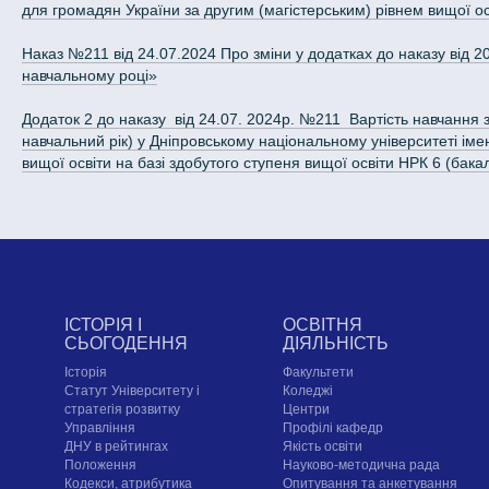
для громадян України за другим (магістерським) рівнем вищої ос
Наказ №211 від 24.07.2024 Про зміни у додатках до наказу від
навчальному році»
Додаток 2 до наказу від 24.07. 2024р. №211 Вартість навчання з
навчальний рік) у Дніпровському національному університеті іме
вищої освіти на базі здобутого ступеня вищої освіти НРК 6 (бакал
ІСТОРІЯ І
ОСВІТНЯ
СЬОГОДЕННЯ
ДІЯЛЬНІСТЬ
Історія
Факультети
Статут Університету і
Коледжі
стратегія розвитку
Центри
Управління
Профілі кафедр
ДНУ в рейтингах
Якість освіти
Положення
Науково-методична рада
Кодекси, атрибутика
Опитування та анкетування