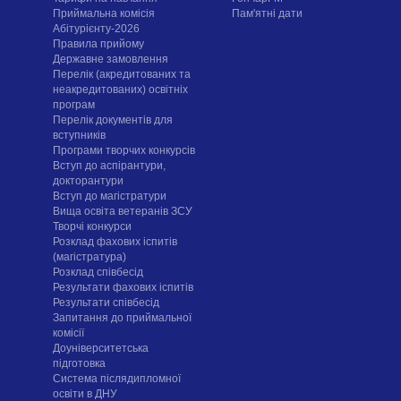
Приймальна комісія
Пам'ятні дати
Абітурієнту-2026
Правила прийому
Державне замовлення
Перелік (акредитованих та
неакредитованих) освітніх
програм
Перелік документів для
вступників
Програми творчих конкурсiв
Вступ до аспірантури,
докторантури
Вступ до магістратури
Вища освіта ветеранів ЗСУ
Творчі конкурси
Розклад фахових іспитів
(магістратура)
Розклад співбесід
Результати фахових іспитів
Результати співбесід
Запитання до приймальної
комісії
Доуніверситетська
підготовка
Система післядипломної
освіти в ДНУ