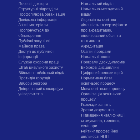
Почесні доктори
Навчальний відділ
Структурні підрозділи
Навчально-методичний
Профспілкова організація
відділ
Довідкова інформація
Ліцензія на освітню
Звітні матеріали
діяльність та сертифікати
Пропонується до
про акредитацію,
обговорення
ліцензований обсяг та
Публічні закупівлі
контингент
Майнові права
Акредитація
Доступ до публічної
Освітні програми
інформації
Навчальні плани
Служба охорони праці
Програми двох дипломів
Штаб цивільного захисту
Вибіркові дисципліни
Військово-обліковий відділ
Цифровий репозиторій
Протидія корупції
Нормативна база
Вибори ректора
освітнього процесу
Дніпровський консорціум
Мова освітнього процесу
університетів
Організація освітнього
процесу
Розклади занять
Зразки документів
Підвищення кваліфікації,
стажування, тренінги,
семінари
Рейтинг професійної
діяльності НПП