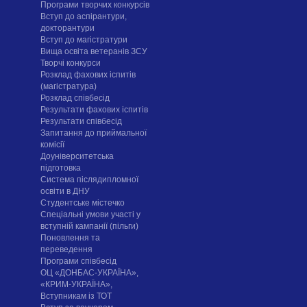
Програми творчих конкурсiв
Вступ до аспірантури,
докторантури
Вступ до магістратури
Вища освіта ветеранів ЗСУ
Творчі конкурси
Розклад фахових іспитів
(магістратура)
Розклад співбесід
Результати фахових іспитів
Результати співбесід
Запитання до приймальної
комісії
Доуніверситетська
підготовка
Система післядипломної
освіти в ДНУ
Cтудентське містечко
Спеціальні умови участі у
вступній кампанії (пільги)
Поновлення та
переведення
Програми співбесід
ОЦ «ДОНБАС-УКРАЇНА»,
«КРИМ-УКРАЇНА»,
Вступникам із ТОТ