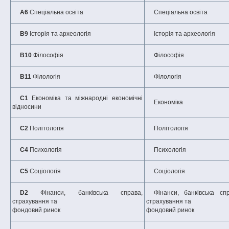
A6
Спеціальна освіта
Спеціальна освіта
B9
Історія та археологія
Історія та археологія
B10
Філософія
Філософія
B11
Філологія
Філологія
C
1
Економіка та міжнародні економічні
Економіка
відносини
C2
Політологія
Політологія
C4
Психологія
Психологія
C5
Соціологія
Соціологія
D
2
Фінанси, банківська справа,
Фінанси, банківська справа,
страхування та
страхування та
фондовий ринок
фондовий ринок