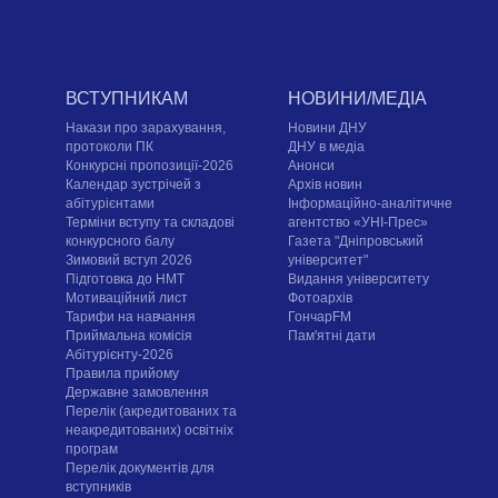
ВСТУПНИКАМ
НОВИНИ/МЕДІА
Накази про зарахування,
Новини ДНУ
протоколи ПК
ДНУ в медіа
Конкурсні пропозиції-2026
Анонси
Календар зустрічей з
Архів новин
абітурієнтами
Інформаційно-аналітичне
Терміни вступу та складові
агентство «УНІ-Прес»
конкурсного балу
Газета "Дніпровський
Зимовий вступ 2026
університет"
Підготовка до НМТ
Видання університету
Мотиваційний лист
Фотоархів
Тарифи на навчання
ГончарFM
Приймальна комісія
Пам'ятні дати
Абітурієнту-2026
Правила прийому
Державне замовлення
Перелік (акредитованих та
неакредитованих) освітніх
програм
Перелік документів для
вступників