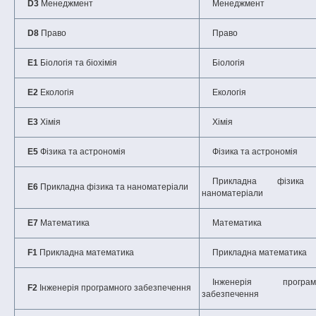
D3
Менеджмент
Менеджмент
D8
Право
Право
E1
Біологія та біохімія
Біологія
E2
Екологія
Екологія
E3
Хімія
Хімія
E5
Фізика та астрономія
Фізика та астрономія
Прикладна фізика та
E
6
Прикладна фізика та наноматеріали
наноматеріали
E7
Математика
Математика
F1
Прикладна математика
Прикладна математика
Інженерія програмного
F2
Інженерія програмного забезпечення
забезпечення