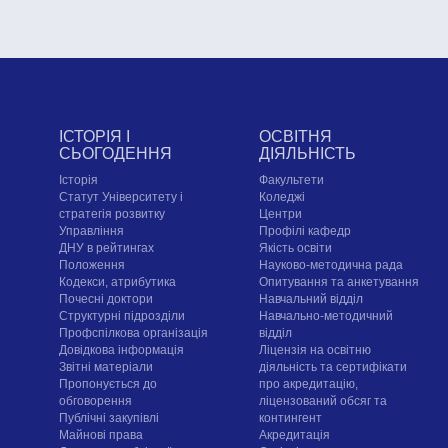
ІСТОРІЯ І
ОСВІТНЯ
СЬОГОДЕННЯ
ДІЯЛЬНІСТЬ
Історія
Факультети
Статут Університету і
Коледжі
стратегія розвитку
Центри
Управління
Профілі кафедр
ДНУ в рейтингах
Якість освіти
Положення
Науково-методична рада
Кодекси, атрибутика
Опитування та анкетування
Почесні доктори
Навчальний відділ
Структурні підрозділи
Навчально-методичний
Профспілкова організація
відділ
Довідкова інформація
Ліцензія на освітню
Звітні матеріали
діяльність та сертифікати
Пропонується до
про акредитацію,
обговорення
ліцензований обсяг та
Публічні закупівлі
контингент
Майнові права
Акредитація