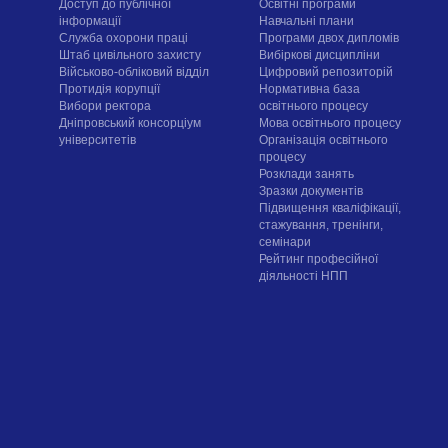
Доступ до публічної
Освітні програми
інформації
Навчальні плани
Служба охорони праці
Програми двох дипломів
Штаб цивільного захисту
Вибіркові дисципліни
Військово-обліковий відділ
Цифровий репозиторій
Протидія корупції
Нормативна база
Вибори ректора
освітнього процесу
Дніпровський консорціум
Мова освітнього процесу
університетів
Організація освітнього
процесу
Розклади занять
Зразки документів
Підвищення кваліфікації,
стажування, тренінги,
семінари
Рейтинг професійної
діяльності НПП