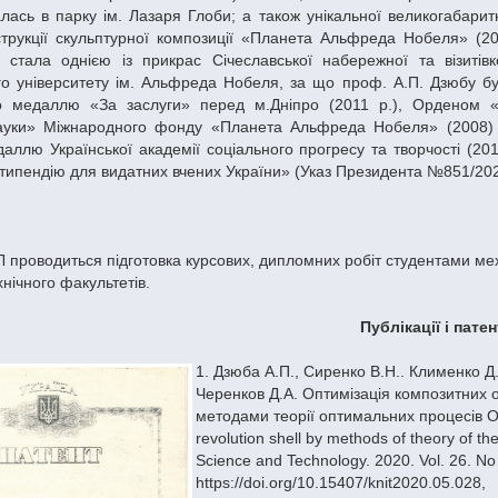
лась в парку ім. Лазаря Глоби; а також унікальної великогабарит
струкції скульптурної композиції «Планета Альфреда Нобеля» (2
 стала однією із прикрас Січеславської набережної та візитів
о університету ім. Альфреда Нобеля, за що проф. А.П. Дзюбу б
о медаллю «За заслуги» перед м.Дніпро (2011 р.), Орденом 
науки» Міжнародного фонду «Планета Альфреда Нобеля» (2008)
ллю Української академії соціального прогресу та творчості (2011
типендію для видатних вчених України» (Указ Президента №851/20
Л проводиться підготовка курсових, дипломних робіт студентами ме
зико-технічного факультетів.
Публікації і патен
1. Дзюба А.П.,
Сиренко В.Н.. Клименко Д.
Черенков Д.А. Оптимізація композитних
методами теорії оптимальних процесів Op
revolution shell by methods of theory of th
Science and Technology. 2020. Vol. 26. No 
https://doi.org/10.15407/knit2020.05.028,