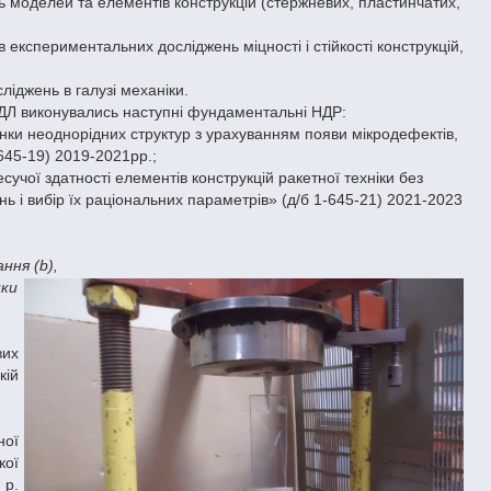
сть моделей та елементів конструкцій (стержневих, пластинчатих,
 експериментальних досліджень міцності і стійкості конструкцій,
іджень в галузі механіки.
НДЛ виконувались наступні фундаментальні НДР:
нки неоднорідних структур з урахуванням появи мікродефектів,
645-19) 2019-2021рр.;
учої здатності елементів конструкцій ракетної техніки без
 і вибір їх раціональних параметрів» (д/б 1-645-21) 2021-2023
ння (b),
нки
вих
кій
ної
кої
 р.