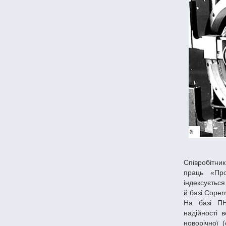
Співробітни
праць «Про
індексується
й базі Сoper
На базі ПН
надійності 
новорічної 