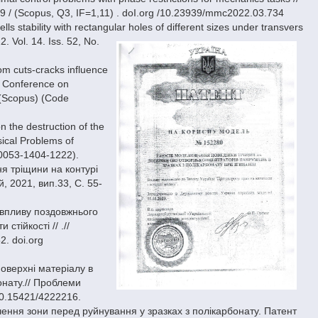
 (Scopus, Q3, IF=1,11) . doI.org /10.23939/mmc2022.03.734
ls stability with rectangular holes of different sizes under transvers
. Vol. 14. Iss. 52, No.
om cuts-cracks influence
al Conference on
 (Scopus) (Code
 the destruction of the
sical Problems of
: 0053-1404-1222).
я тріщини на контурі
, 2021, вип.33, С. 55-
 впливу поздовжнього
тійкості // .//
2. doi.org
поверхні матеріалу в
онату.// Проблеми
 10.15421/4222216.
ачення зони перед руйнування у зразках з полікарбонату. Патент