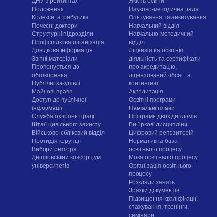
ДНУ в рейтингах
Якість освіти
Положення
Науково-методична рада
Кодекси, атрибутика
Опитування та анкетування
Почесні доктори
Навчальний відділ
Структурні підрозділи
Навчально-методичний
Профспілкова організація
відділ
Довідкова інформація
Ліцензія на освітню
Звітні матеріали
діяльність та сертифікати
Пропонується до
про акредитацію,
обговорення
ліцензований обсяг та
Публічні закупівлі
контингент
Майнові права
Акредитація
Доступ до публічної
Освітні програми
інформації
Навчальні плани
Служба охорони праці
Програми двох дипломів
Штаб цивільного захисту
Вибіркові дисципліни
Військово-обліковий відділ
Цифровий репозиторій
Протидія корупції
Нормативна база
Вибори ректора
освітнього процесу
Дніпровський консорціум
Мова освітнього процесу
університетів
Організація освітнього
процесу
Розклади занять
Зразки документів
Підвищення кваліфікації,
стажування, тренінги,
семінари