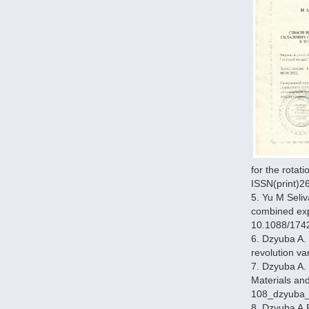
for the rotati
ISSN(print)2
5. Yu M Seli
combined exp
10.1088/1742
6. Dzyuba A. 
revolution va
7. Dzyuba A. 
Materials and
108_dzyuba_a
8. Dzyuba A.P