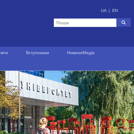
UA
|
EN
віти
Вступникам
Новини/Медіа