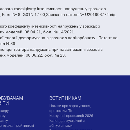
гового коефіцієнту інтенсивності напружень у зразках з
, Бюл. № 8. G01N 17.00,Заявка на патент.№ U201908774 від
ого коефіцієнту інтенсивності напружень у зразках з
их моделей: 08.04.21, бюл. № 14/2021.
ої енергії деформуваня в зразках з полікарбонату. .Патент на
бюл.№36.
 концентратора напружень при навантаженні зразків з
их моделей: 08.06.22, бюл. № 23.
ОБУВАЧАМ
ВСТУПНИКАМ
ВІТИ
Накази про зарахування,
лавру
протоколи ПК
стру
Конкурсні пропозиції-2026
ранту
Календар зустрічей з
ендіальні рейтингові
абітурієнтами