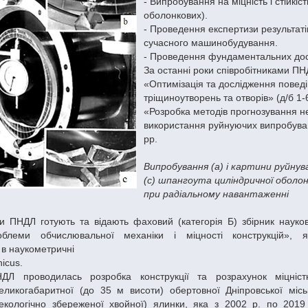
- Випробування на міцність і стійкі
оболонкових).
- Проведення експертизи результатів
сучасного машинобудування.
- Проведення фундаментальних досл
За останні роки співробітниками П
«Оптимізація та дослідження поведі
тріщиноутворень та отворів» (д/б 1-
«Розробка методів прогнозування нес
використання руйнуючих випробувань
рр.
Випробування (а) і картини руйнува
(c) шпангоута циліндричної оболо
при радіальному навантаженні
ки ПНДЛ готують та відають фаховий (категорія Б) збірник науко
блеми обчислювальної механіки і міцності конструкцій», я
 в наукометричні
nicus.
ДЛ проводилась розробка конструкції та розрахунок міцніст
великогабаритної (до 35 м висоти) обертовної Дніпровської місь
(екологічно збереженої хвойної) ялинки, яка з 2002 р. по 2019