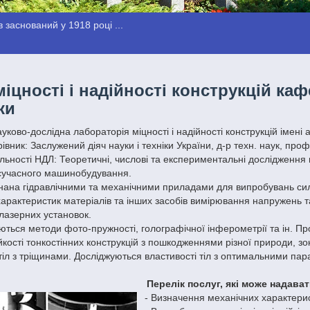
 заснований у 1918 році ...
іцності і надійності конструкцій ка
ки
ково-дослідна лабораторія міцності і надійності конструкцій імені а
івник: Заслужений діяч науки і техніки України, д-р техн. наук, про
ьності НДЛ: Теоретичні, числові та експериментальні дослідження 
 сучасного машинобудування.
на гідравлічними та механічними приладами для випробувань силови
арактеристик матеріалів та інших засобів вимірювання напружень 
лазерних установок.
ються методи фото-пружності, голографічної інферометрії та ін. 
тійкості тонкостінних конструкцій з пошкодженнями різної природи,
іл з тріщинами. Досліджуються властивості тіл з оптимальними па
Перелік послуг, які може надава
- Визначення механічних характерис