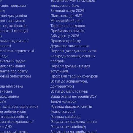
ки
Терміни вступу та складові
ація: програми і
конкурсного балу
лад
Зимовий вступ 2026
ркові дисципліни
Підготовка до НМТ
ове товариство
Мотиваційний лист
нтів, аспірантів,
Тарифи на навчання
орантів і молодих
Приймальна комісія
их
Абітурієнту-2026
рами академічної
Правила прийому
льності
Державне замовлення
раїнські студентські
Перелік (акредитованих та
піади
неакредитованих) освітніх
ентський відділ
програм
док отримання
Перелік документів для
ентів про освіту
вступників
овий репозиторій
Програми творчих конкурсiв
Вступ до аспірантури,
ова бібліотека
докторантури
ентське
Вступ до магістратури
врядування
Вища освіта ветеранів ЗСУ
ов'я
Творчі конкурси
, культура, відпочинок
Розклад фахових іспитів
е робоче місце
(магістратура)
нтерська робота
Розклад співбесід
ема післядипломної
Результати фахових іспитів
ти в ДНУ
Результати співбесід
ентське містечко
Запитання до приймальної