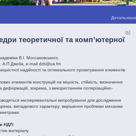
Детальніш
федри теоретичної та комп’ютерної
кадеміка В.І. Моссаковського.
ф. А.П.Дзюба, e-mail dzb@ua.fm
міцністної надійності та оптимального проектування елементів
х елементів конструкцій на міцність, стійкість; визначення
та деформацій, зокрема, з використанням полярізаційно-
Проводяться експериментальні випробування для дослідження
 зокрема, випадкового характеру; вирішення проблеми механіки
раметрами.
ти НДЛ:
тик матеріалу.