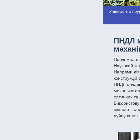
Університет був
ПНДЛ м
механі
Поблемна нау
Науковий кер
Напрями діял
конструкцій
ПНДЛ обладна
механічних х
оптичних та 
Використову
міцності і с
руйнування т