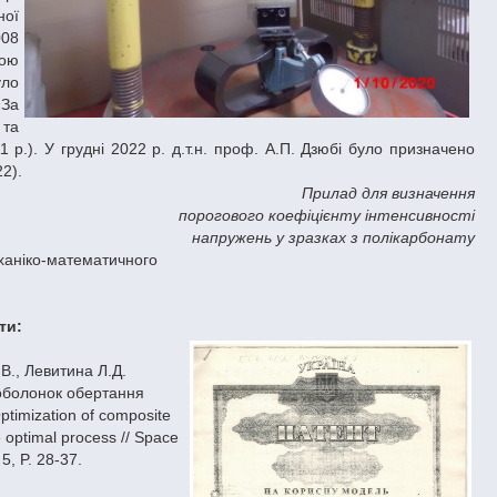
ної
008
кою
уло
«За
 та
 р.). У грудні 2022 р. д.т.н. проф. А.П. Дзюбі було призначено
22).
Прилад для визначення
порогового коефіцієнту інтенсивності
напружень у зразках з полікарбонату
ханіко-математичного
ти:
В., Левитина Л.Д.
 оболонок обертання
timization of composite
e optimal process // Space
5, P. 28-37.