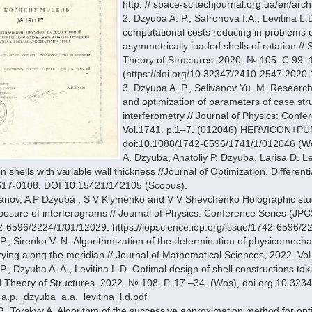
http: // space-scitechjournal.org.ua/en/arc
2. Dzyuba A. P., Safronova I.A., Levitina L.
computational costs reducing in problems of
asymmetrically loaded shells of rotation // 
Theory of Structures. 2020. № 105. С.99–1
(https://doi.org/10.32347/2410-2547.2020.
3. Dzyuba A. P., Selivanov Yu. M. Research 
and optimization of parameters of case str
interferometry // Journal of Physics: Confe
Vol.1741. p.1–7. (012046) HERVICON+PU
doi:10.1088/1742-6596/1741/1/012046 (Wo
А. Dzyuba, Anatoliy P. Dzyuba, Larisa D. L
on shells with variable wall thickness //Journal of Optimization, Different
617-0108. DOI 10.15421/142105 (Scopus).
vanov, A P Dzyuba , S V Klymenko and V V Shevchenko Holographic stud
osure of interferograms // Journal of Physics: Conference Series (JP
-6596/2224/1/01/12029. https://iopscience.iop.org/issue/1742-6596/2
P., Sirenko V. N. Аlgorithmization of the determination of physicomechani
rying along the meridian // Journal of Mathematical Sciences, 2022. V
P., Dzyuba A. A., Levitina L.D. Optimal design of shell constructions ta
 Theory of Structures. 2022. № 108. P. 17 –34. (Wos), doi.org 10.32347
.p._dzyuba_a.a._levitina_l.d.pdf
., Torskyy A. Algorithm of the successive approximation method for opti