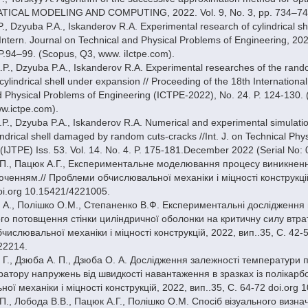
TICAL MODELING AND COMPUTING, 2022. Vol. 9, No. 3, pp. 734–749 /
., Dzyuba P.A., Iskanderov R.А. Experimental research of cylindrical shel
 Intern. Journal on Technical and Physical Problems of Engineering, 2022
 P.94–99. (Scopus, Q3, www. iIctpe.com).
.P., Dzyuba P.A., Iskanderov R.А. Experimental researches of the rand
 cylindrical shell under expansion // Proceeding of the 18th Internation
d Physical Problems of Engineering (ICTPE-2022), No. 24. P. 124-130.
w.ictpe.com).
P., Dzyuba P.A., Iskanderov R.А. Numerical and experimental simulation
indrical shell damaged by random cuts-cracks //Int. J. on Technical Phy
(IJTPE) Iss. 53. Vol. 14. No. 4. P. 175-181.December 2022 (Serial No
.П., Пацюк А.Г., Експериментальне моделювання процесу виникненн
юченням.// Проблеми обчислювальної механіки і міцності конструкцій
doi.org 10.15421/4221005.
. А., Полішко О.М., Степаненко В.Ф. Експериментальні дослідження
го потовщення стінки циліндричної оболонки на критичну силу втрати с
ислювальної механіки і міцності конструкцій, 2022, вип..35, С. 42-5
22214.
 Г., Дзюба А. П., Дзюба О. А. Дослідження залежності температури 
ратору напружень від швидкості навантаження в зразках із полікарб
ої механіки і міцності конструкцій, 2022, вип..35, С. 64-72 doi.org
П., Лобода В.В., Пацюк А.Г., Полішко О.М. Спосіб візуального визн