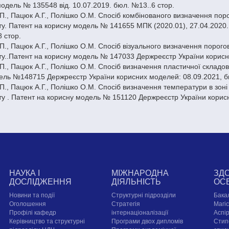
одель № 135548 від. 10.07.2019. бюл. №13..6 стор.
П., Пацюк А.Г., Полішко О.М. Спосіб комбінованого визначення поро
ту. Патент на корисну модель № 141655 МПК (2020.01), 27.04.2020.
8 стор.
П., Пацюк А.Г., Полішко О.М. Спосіб візуального визначення порогов
ту..Патент на корисну модель № 147033 Держреєстр України корисн
П., Пацюк А.Г., Полішко О.М. Спосіб визначення пластичної складов
ель №148715 Держреєстр України корисних моделей: 08.09.2021, 
П., Пацюк А.Г., Полішко О.М. Спосіб визначення температури в зоні
ту . Патент на корисну модель № 151120 Держреєстр України корисн
НАУКА І
МІЖНАРОДНА
ЗД
ДОСЛІДЖЕННЯ
ДІЯЛЬНІСТЬ
ОС
Новини та події
Структурні підрозділи
Бака
Оголошення
Стратегія
Магі
Профілі кафедр
інтернаціоналізації
Аспі
Керівництво та структурні
Програми двох дипломів
Стип