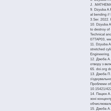
J. .MATHEMA
9. Dzyuba A.P
al bending //
3.Ser. 2022.
10. Dzyuba A
to destroy of
Technical an
07TAP03, ww
11. Dzyuba A.
stretched cyl
Engineering. 
12. Дзюба А
отвору з вкл
65. doi.org 
13. Дзюба П
з’єднувально
Проблеми обч
10.15421/42
14. Пацюк А.
зоні концент
обчислювальн
15. Дзюба А.