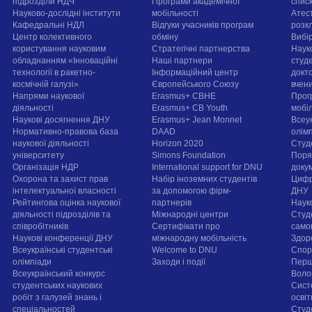
підрозділи НДЧ
Програми академічної
спис
Науково-дослідні інститути
мобільності
Атест
Кафедральні НДЛ
Відгуки учасників програм
розк
Центр колективного
обміну
Вибі
користування науковим
Стратегічні партнерства
Наук
обладнанням «Інноваційні
Наші партнери
студе
технології в ракетно-
Інформаційний центр
докт
космічній галузі»
Європейського Союзу
вчен
Напрями наукової
Erasmus+ CBHE
Прог
діяльності
Erasmus+ CB Youth
мобі
Наукові досягнення ДНУ
Erasmus+ Jean Monnet
Всеук
Нормативно-правова база
DAAD
олім
наукової діяльності
Horizon 2020
Студ
університету
Simons Foundation
Поря
Організація НДР
International support for DNU
докум
Охорона та захист прав
Набір іноземних студентів
Цифр
інтелектуальної власності
за допомогою фірм-
ДНУ
Рейтингова оцінка наукової
партнерів
Наук
діяльності підрозділів та
Міжнародні центри
Студ
співробітників
Сертифікати про
само
Наукові конференції ДНУ
міжнародну мобільність
Здор
Всеукраїнські студентські
Welcome to DNU
Спорт
олімпіади
Заходи і події
Перш
Всеукраїнський конкурс
Воло
студентських наукових
Сист
робіт з галузей знань і
осві
спеціальностей
Cтуд