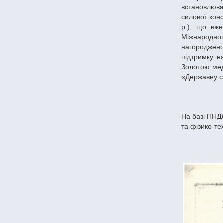
встановлюва
силової кон
р.), що вже
Міжнародног
нагороджен
підтримку 
Золотою меда
«Державну с
На базі ПНД
та фі