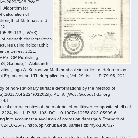
hive/2020/5/08 (WoS).
D. Algorithm for
 calculation of
Strength of Materials and
13..
105.99-113), (WoS).
of strength characteristics
uctures using holographic
rence Series. 2021.
MPS IOP Publishing
S, Scopus),4. Aleksandr
evitina, Inga А. Safronova Mathematical simulation of deformation
ial Equations and Their Applications, Vol. 29, Iss. 1, P. 79-95, 2021.
y of non-stationary surface deformations by the method of
CS).2022.Vol 2224(012029). P.1–8. (Wos, Scopus) doi.org
224/1
cal characteristics of the material of multilayer composite shells of
ol. 2224, No. 1. P. 93–103. DOI:10.1007/s10958-022-05909-6.
king into account the evolution of corrosion damage // Strength of
/2410-2547. http://opir.knuba.edu.ua/files/zbirnyk-108/02-
mal control problems with phase restrictions for mechanics tasks //