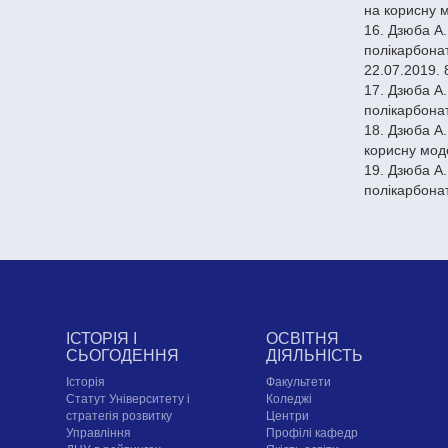
на корисну м
16. Дзюба А.
полікарбона
22.07.2019. 
17. Дзюба А.
полікарбона
18. Дзюба А.
корисну мод
19. Дзюба А.
полікарбона
ІСТОРІЯ І
ОСВІТНЯ
СЬОГОДЕННЯ
ДІЯЛЬНІСТЬ
Історія
Факультети
Статут Університету і
Коледжі
стратегія розвитку
Центри
Управління
Профілі кафедр