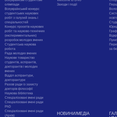
Всеукраїнські студентські
Welcome to DNU
Спорт
олімпіади
Заходи і події
Перш
Всеукраїнський конкурс
Воло
студентських наукових
Сист
робіт з галузей знань і
осві
спеціальностей
Cтуд
Конкурс проєктів наукових
Юрид
робіт та науково-технічних
Граф
(експериментальних)
Відк
розробок молодих вчених
Пунк
Студентська наукова
Пере
робота
за б
Рада молодих вчених
Наукове товариство
студентів, аспірантів,
докторантів і молодих
вчених
Відділ аспірантури,
докторантури
Разові ради із захисту
докторів філософії
Наукова бібліотека
Спеціалізовані вчені ради
Спеціалізовані вчені ради
PhD
Спеціалізовані вчені ради
НОВИНИ/МЕДІА
ГА
(Архів)