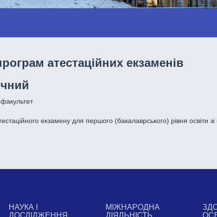
програм атестаційних екзаменів
чний
 факультет
тестаційного екзамену для першого (бакалаврського) рівня освіти з
НАУКА І
МІЖНАРОДНА
ЗД
ДОСЛІДЖЕННЯ
ДІЯЛЬНІСТЬ
ОС