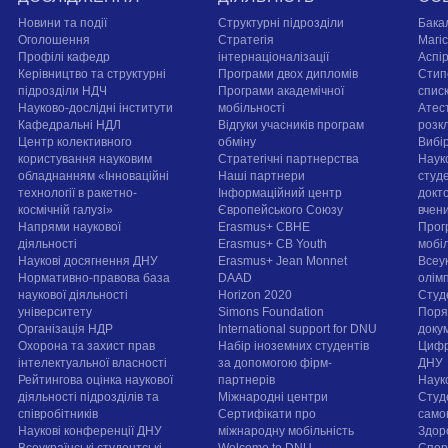
Новини та події
Структурні підрозділи
Бака
Оголошення
Стратегія
Магі
Профілі кафедр
інтернаціоналізації
Аспі
Керівництво та структурні
Програми двох дипломів
Стип
підрозділи НДЧ
Програми академічної
спис
Науково-дослідні інститути
мобільності
Атест
Кафедральні НДЛ
Відгуки учасників програм
розк
Центр колективного
обміну
Вибі
користування науковим
Стратегічні партнерства
Наук
обладнанням «Інноваційні
Наші партнери
студе
технології в ракетно-
Інформаційний центр
докт
космічній галузі»
Європейського Союзу
вчен
Напрями наукової
Erasmus+ CBHE
Прог
діяльності
Erasmus+ CB Youth
мобі
Наукові досягнення ДНУ
Erasmus+ Jean Monnet
Всеук
Нормативно-правова база
DAAD
олім
наукової діяльності
Horizon 2020
Студ
університету
Simons Foundation
Поря
Організація НДР
International support for DNU
докум
Охорона та захист прав
Набір іноземних студентів
Цифр
інтелектуальної власності
за допомогою фірм-
ДНУ
Рейтингова оцінка наукової
партнерів
Наук
діяльності підрозділів та
Міжнародні центри
Студ
співробітників
Сертифікати про
само
Наукові конференції ДНУ
міжнародну мобільність
Здор