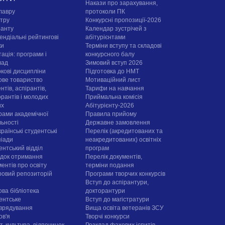
Накази про зарахування,
лавру
протоколи ПК
стру
Конкурсні пропозиції-2026
ранту
Календар зустрічей з
ендіальні рейтингові
абітурієнтами
ки
Терміни вступу та складові
ація: програми і
конкурсного балу
лад
Зимовий вступ 2026
ркові дисципліни
Підготовка до НМТ
ове товариство
Мотиваційний лист
нтів, аспірантів,
Тарифи на навчання
орантів і молодих
Приймальна комісія
их
Абітурієнту-2026
рами академічної
Правила прийому
льності
Державне замовлення
раїнські студентські
Перелік (акредитованих та
піади
неакредитованих) освітніх
ентський відділ
програм
док отримання
Перелік документів,
ентів про освіту
терміни подання
овий репозиторій
Програми творчих конкурсiв
Вступ до аспірантури,
ова бібліотека
докторантури
ентське
Вступ до магістратури
врядування
Вища освіта ветеранів ЗСУ
ов'я
Творчі конкурси