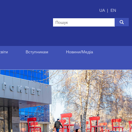
UA
|
EN
віти
Вступникам
Новини/Медіа