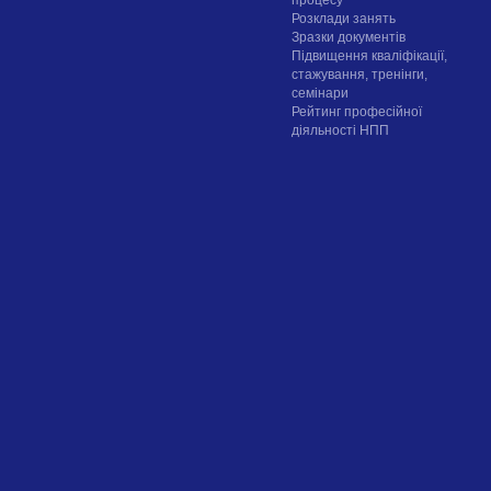
процесу
Розклади занять
Зразки документів
Підвищення кваліфікації,
стажування, тренінги,
семінари
Рейтинг професійної
діяльності НПП