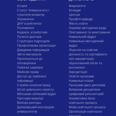
Історія
Факультети
Статут Університету і
Коледжі
стратегія розвитку
Центри
Управління
Профілі кафедр
ДНУ в рейтингах
Якість освіти
Положення
Науково-методична рада
Кодекси, атрибутика
Опитування та анкетування
Почесні доктори
Навчальний відділ
Структурні підрозділи
Навчально-методичний
Профспілкова організація
відділ
Довідкова інформація
Ліцензія на освітню
Звітні матеріали
діяльність та сертифікати
Пропонується до
про акредитацію,
обговорення
ліцензований обсяг та
Публічні закупівлі
контингент
Майнові права
Акредитація
Доступ до публічної
Освітні програми
інформації
Навчальні плани
Служба охорони праці
Програми двох дипломів
Штаб цивільного захисту
Вибіркові дисципліни
Військово-обліковий відділ
Цифровий репозиторій
Протидія корупції
Нормативна база
Вибори ректора
освітнього процесу
Дніпровський консорціум
Мова освітнього процесу
університетів
Організація освітнього