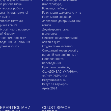
, культура, відпочинок
Розклад фахових іспитів
е робоче місце
(магістратура)
нтерська робота
Розклад співбесід
ема післядипломної
Результати фахових іспитів
ти в ДНУ
Результати співбесід
ентське містечко
Запитання до приймальної
ична клініка
комісії
ік освітнього процесу
Доуніверситетська
рий Європу
підготовка
т незламності ДНУ
Система післядипломної
ведення на навчання
освіти в ДНУ
юджетні кошти
Cтудентське містечко
Спеціальні умови участі у
вступній кампанії (пільги)
Поновлення та
переведення
Програми співбесід
ОЦ «ДОНБАС-УКРАЇНА»,
«КРИМ-УКРАЇНА»,
Вступникам із ТОТ
Вступ за ваучером
Архів 2024
ЛЕРЕЯ ПОШАНИ
CLUST SPACE