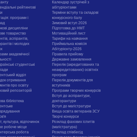
ранту
Календар зустрічей з
ендіальні рейтингові
абітурієнтами
ки
Терміни вступу та складові
ація: програми і
конкурсного балу
лад
Зимовий вступ 2026
ркові дисципліни
Підготовка до НМТ
ове товариство
Мотиваційний лист
нтів, аспірантів,
Тарифи на навчання
орантів і молодих
Приймальна комісія
их
Абітурієнту-2026
рами академічної
Правила прийому
льності
Державне замовлення
раїнські студентські
Перелік (акредитованих та
піади
неакредитованих) освітніх
ентський відділ
програм
док отримання
Перелік документів для
ентів про освіту
вступників
овий репозиторій
Програми творчих конкурсiв
Вступ до аспірантури,
ова бібліотека
докторантури
ентське
Вступ до магістратури
врядування
Вища освіта ветеранів ЗСУ
ов'я
Творчі конкурси
, культура, відпочинок
Розклад фахових іспитів
е робоче місце
(магістратура)
нтерська робота
Розклад співбесід