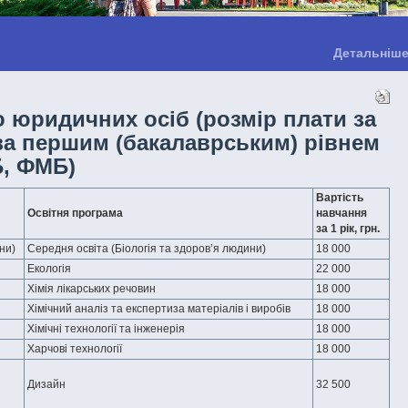
Детальніш
о юридичних осіб (розмір плати за
 за першим (бакалаврським) рівнем
Б, ФМБ)
Вартість
Освітня програма
навчання
за 1 рік, грн.
ни)
Середня освіта (Біологія та здоров’я людини)
18 000
Екологія
22 000
Хімія лікарських речовин
18 000
Хімічний аналіз та експертиза матеріалів і виробів
18 000
Хімічні технології та інженерія
18 000
Харчові технології
18 000
Дизайн
32 500