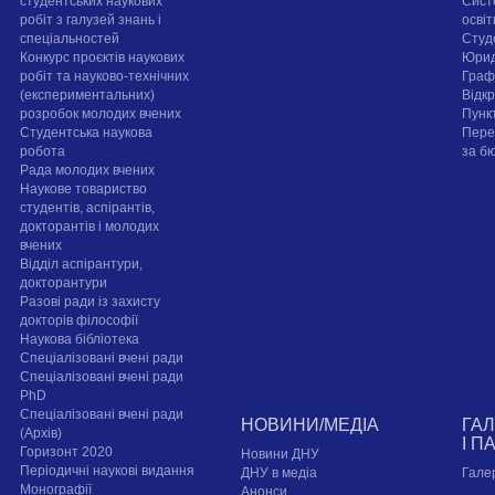
студентських наукових
Сист
робіт з галузей знань і
осві
спеціальностей
Cтуд
Конкурс проєктів наукових
Юрид
робіт та науково-технічних
Граф
(експериментальних)
Відк
розробок молодих вчених
Пунк
Студентська наукова
Пере
робота
за б
Рада молодих вчених
Наукове товариство
студентів, аспірантів,
докторантів і молодих
вчених
Відділ аспірантури,
докторантури
Разові ради із захисту
докторів філософії
Наукова бібліотека
Спеціалізовані вчені ради
Спеціалізовані вчені ради
PhD
Спеціалізовані вчені ради
НОВИНИ/МЕДІА
ГА
(Архів)
І П
Горизонт 2020
Новини ДНУ
Періодичні наукові видання
ДНУ в медіа
Гале
Монографії
Анонси