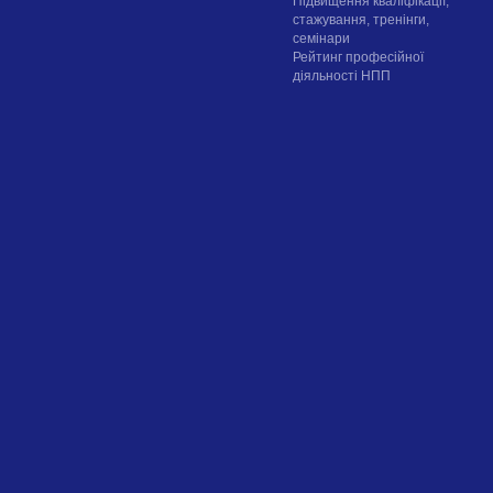
Підвищення кваліфікації,
стажування, тренінги,
семінари
Рейтинг професійної
діяльності НПП