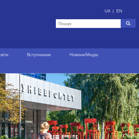
UA
|
EN
віти
Вступникам
Новини/Медіа