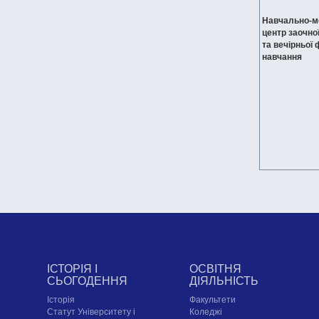
Навчально-м
центр заочно
та вечірньої
навчання
ІСТОРІЯ І
ОСВІТНЯ
СЬОГОДЕННЯ
ДІЯЛЬНІСТЬ
Історія
Факультети
Статут Університету і
Коледжі