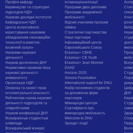
Профілі кафедр
інтернаціоналізації
Аспі
Керівництво та структурні
Програми двох дипломів
Стип
підрозділи НДЧ
Програми академічної
спис
Науково-дослідні інститути
мобільності
Атест
Кафедральні НДЛ
Відгуки учасників програм
розк
Центр колективного
обміну
Вибі
користування науковим
Стратегічні партнерства
Наук
обладнанням «Інноваційні
Наші партнери
студе
технології в ракетно-
Інформаційний центр
докт
космічній галузі»
Європейського Союзу
вчен
Напрями наукової
Erasmus+ CBHE
Прог
діяльності
Erasmus+ CB Youth
мобі
Наукові досягнення ДНУ
Erasmus+ Jean Monnet
Всеук
Нормативно-правова база
DAAD
олім
наукової діяльності
Horizon 2020
Студ
університету
Simons Foundation
Поря
Організація НДР
International support for DNU
докум
Охорона та захист прав
Набір іноземних студентів
Цифр
інтелектуальної власності
за допомогою фірм-
ДНУ
Рейтингова оцінка наукової
партнерів
Наук
діяльності підрозділів та
Міжнародні центри
Студ
співробітників
Сертифікати про
само
Наукові конференції ДНУ
міжнародну мобільність
Здор
Всеукраїнські студентські
Welcome to DNU
Спорт
олімпіади
Заходи і події
Перш
Всеукраїнський конкурс
Воло