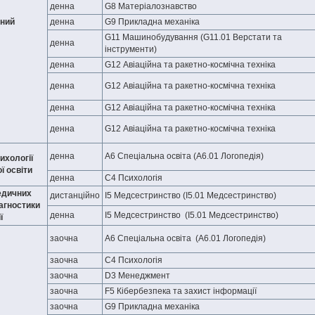
денна
G8 Матеріалознавство
чний
денна
G9 Прикладна механіка
G11 Машинобудування (G11.01 Верстати та
денна
інструменти)
денна
G12 Авіаційна та ракетно-космічна техніка
денна
G12 Авіаційна та ракетно-космічна техніка
денна
G12 Авіаційна та ракетно-космічна техніка
денна
G12 Авіаційна та ракетно-космічна техніка
денна
А6 Спеціальна освіта (A6.01 Логопедія)
ихології
ї освіти
денна
С4 Психологія
едичних
дистанційно
І5 Медсестринство (І5.01 Медсестринство)
іагностики
денна
І5 Медсестринство (І5.01 Медсестринство)
ї
заочна
А6 Спеціальна освіта (A6.01 Логопедія)
заочна
С4 Психологія
заочна
D3 Менеджмент
заочна
F5 Кібербезпека та захист інформації
заочна
G9 Прикладна механіка