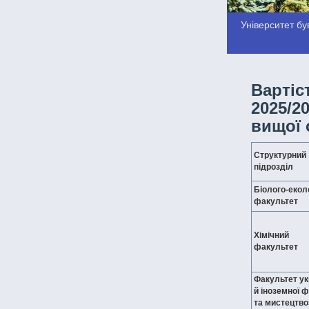
Університет був
Вартіс
2025/2
вищої 
Структурний
підрозділ
Біолого-екол
факультет
Хімічний
факультет
Факультет ук
й іноземної ф
та мистецтво