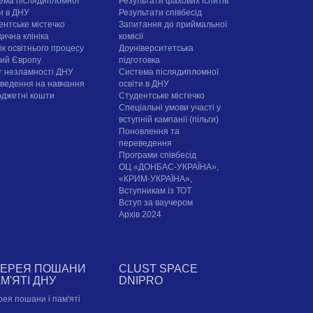
ема післядипломної
Результати фахових іспитів
ти в ДНУ
Результати співбесід
ентське містечко
Запитання до приймальної
ична клініка
комісії
ік освітнього процесу
Доуніверситетська
рий Європу
підготовка
т незламності ДНУ
Система післядипломної
ведення на навчання
освіти в ДНУ
юджетні кошти
Cтудентське містечко
Спеціальні умови участі у
вступній кампанії (пільги)
Поновлення та
переведення
Програми співбесід
ОЦ «ДОНБАС-УКРАЇНА»,
«КРИМ-УКРАЇНА»,
Вступникам із ТОТ
Вступ за ваучером
Архів 2024
ЛЕРЕЯ ПОШАНИ
CLUST SPACE
АМ'ЯТІ ДНУ
DNIPRO
рея пошани і пам'яті