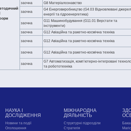
заочна
G8 Матеріалознавство
етодичний
G4 Енерговиробництво (G4.03 Відновлювані джере
заочна
ї
енергії та гідроенергетика)
 форм
G11 Машинобудування (G11.01 Верстати та
заочна
інструменти)
заочна
G12 Авіаційна та ракетно-космічна техніка
заочна
G12 Авіаційна та ракетно-космічна техніка
заочна
G12 Авіаційна та ракетно-космічна техніка
G7 Автоматизація, комп’ютерно-інтегровані технолог
заочна
та робототехніка
НАУКА І
МІЖНАРОДНА
ЗД
ДОСЛІДЖЕННЯ
ДІЯЛЬНІСТЬ
ОС
Новини та події
Структурні підрозділи
Бака
Оголошення
Стратегія
Магі