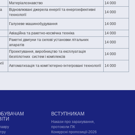
Матеріалознавство
14 000
ла
Відновлювані джерела енергії та енергоефективні
14 000
технології
Галузеве машинобудування
14 000
Авіаційна та ракетно-космічна техніка
14 000
Ракетні двигуни та силові установки літальних
14 000
апаратів
Проектування, виробництво та експлуатація
14 000
безпілотних систем і комплексів
ії
Автоматизація та комп’ютерно-інтегровані технології
14 000
ОБУВАЧАМ
ВСТУПНИКАМ
ВІТИ
Накази про зарахування,
лавру
протоколи ПК
стру
Конкурсні пропозиції-2026