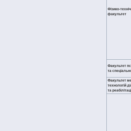
Фізико-техні
факультет
Факультет пс
та спеціально
Факультет м
технологій д
та реабілітаці