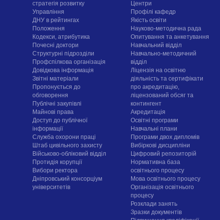
стратегія розвитку
Центри
Управління
Профілі кафедр
ДНУ в рейтингах
Якість освіти
Положення
Науково-методична рада
Кодекси, атрибутика
Опитування та анкетування
Почесні доктори
Навчальний відділ
Структурні підрозділи
Навчально-методичний
Профспілкова організація
відділ
Довідкова інформація
Ліцензія на освітню
Звітні матеріали
діяльність та сертифікати
Пропонується до
про акредитацію,
обговорення
ліцензований обсяг та
Публічні закупівлі
контингент
Майнові права
Акредитація
Доступ до публічної
Освітні програми
інформації
Навчальні плани
Служба охорони праці
Програми двох дипломів
Штаб цивільного захисту
Вибіркові дисципліни
Військово-обліковий відділ
Цифровий репозиторій
Протидія корупції
Нормативна база
Вибори ректора
освітнього процесу
Дніпровський консорціум
Мова освітнього процесу
університетів
Організація освітнього
процесу
Розклади занять
Зразки документів