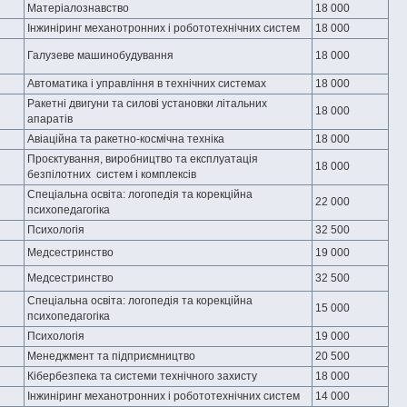
Матеріалознавство
18 000
Інжиніринг механотронних і робототехнічних систем
18 000
Галузеве машинобудування
18 000
Автоматика і управління в технічних системах
18 000
Ракетні двигуни та силові установки літальних
18 000
апаратів
Авіаційна та ракетно-космічна техніка
18 000
Проєктування, виробництво та експлуатація
18 000
безпілотних систем і комплексів
Спеціальна освіта: логопедія та корекційна
22 000
психопедагогіка
Психологія
32 500
Медсестринство
19 000
Медсестринство
32 500
Спеціальна освіта: логопедія та корекційна
15 000
психопедагогіка
Психологія
19 000
Менеджмент та підприємництво
20 500
Кібербезпека та системи технічного захисту
18 000
Інжиніринг механотронних і робототехнічних систем
14 000