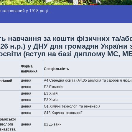
 заснований у 1918 році ...
ть навчання за кошти фізичних та/аб
026 н.р.) у ДНУ для громадян України
освіти (вступ на базі диплому МС, М
Форма
Спеціальність
навчання
денна
А4 Середня освіта (А4.05 Біологія та здоров`я люди
огічний
денна
E2 Екологія
денна
E3 Хімія
денна
E3 Хімія
денна
G1 Хімічні технології та інженерія
денна
G13 Харчові технології
раїнської
ілології
денна
В2 Дизайн
знавства