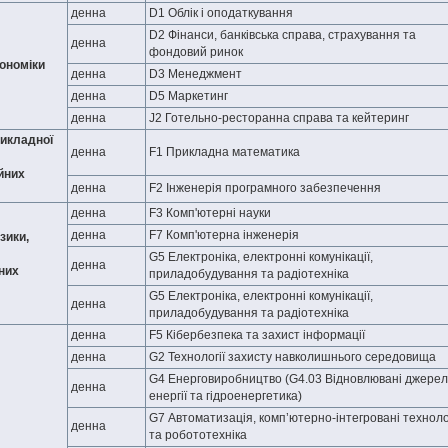
денна
D1 Облік і оподаткування
D2 Фінанси, банківська справа, страхування та
денна
фондовий ринок
ономіки
денна
D3 Менеджмент
денна
D5 Маркетинг
денна
J2 Готельно-ресторанна справа та кейтеринг
икладної
денна
F1 Прикладна математика
йних
денна
F2 Інженерія програмного забезпечення
денна
F3 Комп'ютерні науки
денна
F7 Комп'ютерна інженерія
зики,
G5 Електроніка, електронні комунікації,
денна
них
приладобудування та радіотехніка
G5 Електроніка, електронні комунікації,
денна
приладобудування та радіотехніка
денна
F5 Кібербезпека та захист інформації
денна
G2 Технології захисту навколишнього середовища
G4 Енерговиробництво (G4.03 Відновлювані джере
денна
енергії та гідроенергетика)
G7 Автоматизація, комп’ютерно-інтегровані технолог
денна
та робототехніка