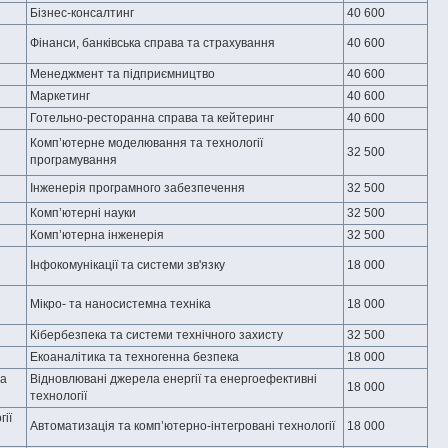
Бізнес-консалтинг
40 600
Фінанси, банківська справа та страхування
40 600
Менеджмент та підприємництво
40 600
Маркетинг
40 600
Готельно-ресторанна справа та кейтеринг
40 600
Комп’ютерне моделювання та технології
32 500
програмування
Інженерія програмного забезпечення
32 500
Комп’ютерні науки
32 500
Комп’ютерна інженерія
32 500
Інфокомунікації та системи зв'язку
18 000
Мікро- та наносистемна техніка
18 000
Кібербезпека та системи технічного захисту
32 500
Екоаналітика та техногенна безпека
18 000
ла
Відновлювані джерела енергії та енергоефективні
18 000
технології
ії
Автоматизація та комп’ютерно-інтегровані технології
18 000