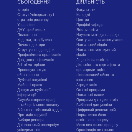
СЬОГОДЕННЯ
ДІЯЛЬНІСТЬ
Історія
Факультети
Статут Університету і
Коледжі
стратегія розвитку
Центри
Управління
Профілі кафедр
ДНУ в рейтингах
Якість освіти
Положення
Науково-методична рада
Кодекси, атрибутика
Опитування та анкетування
Почесні доктори
Навчальний відділ
Структурні підрозділи
Навчально-методичний
Профспілкова організація
відділ
Довідкова інформація
Ліцензія на освітню
Звітні матеріали
діяльність та сертифікати
Пропонується до
про акредитацію,
обговорення
ліцензований обсяг та
Публічні закупівлі
контингент
Майнові права
Акредитація
Доступ до публічної
Освітні програми
інформації
Навчальні плани
Служба охорони праці
Програми двох дипломів
Штаб цивільного захисту
Вибіркові дисципліни
Військово-обліковий відділ
Цифровий репозиторій
Протидія корупції
Нормативна база
Вибори ректора
освітнього процесу
Дніпровський консорціум
Мова освітнього процесу
університетів
Організація освітнього