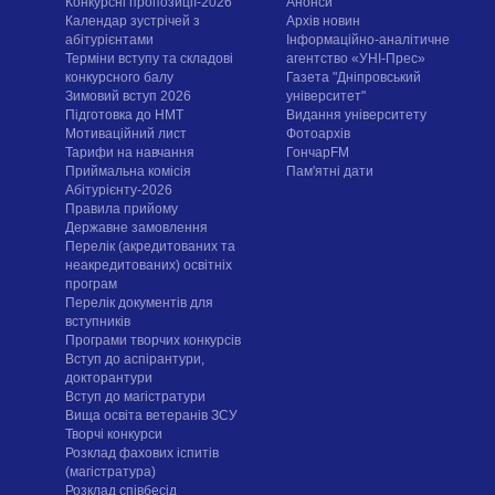
Конкурсні пропозиції-2026
Анонси
Календар зустрічей з
Архів новин
абітурієнтами
Інформаційно-аналітичне
Терміни вступу та складові
агентство «УНІ-Прес»
конкурсного балу
Газета "Дніпровський
Зимовий вступ 2026
університет"
Підготовка до НМТ
Видання університету
Мотиваційний лист
Фотоархів
Тарифи на навчання
ГончарFM
Приймальна комісія
Пам'ятні дати
Абітурієнту-2026
Правила прийому
Державне замовлення
Перелік (акредитованих та
неакредитованих) освітніх
програм
Перелік документів для
вступників
Програми творчих конкурсiв
Вступ до аспірантури,
докторантури
Вступ до магістратури
Вища освіта ветеранів ЗСУ
Творчі конкурси
Розклад фахових іспитів
(магістратура)
Розклад співбесід