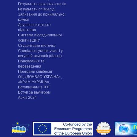
Результати фахових іспитів
Результати співбесід
Запитання до приймальної
комісії
Доуніверситетська
підготовка
Система післядипломної
освіти в ДНУ
Cтудентське містечко
Спеціальні умови участі у
вступній кампанії (пільги)
Поновлення та
переведення
Програми співбесід
ОЦ «ДОНБАС-УКРАЇНА»,
«КРИМ-УКРАЇНА»,
Вступникам із ТОТ
Вступ за ваучером
Архів 2024