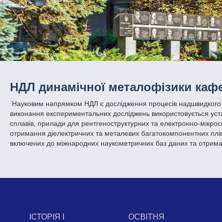
НДЛ динамічної металофізики каф
Науковим напрямком НДЛ є дослідження процесів надшвидкого га
виконання експериментальних досліджень використовується ус
сплавів, прилади для рентгеноструктурних та електронно-мікроск
отримання діелектричних та металевих багатокомпонентних пліво
включених до міжнародних наукометричних баз даних та отриман
ІСТОРІЯ І
ОСВІТНЯ