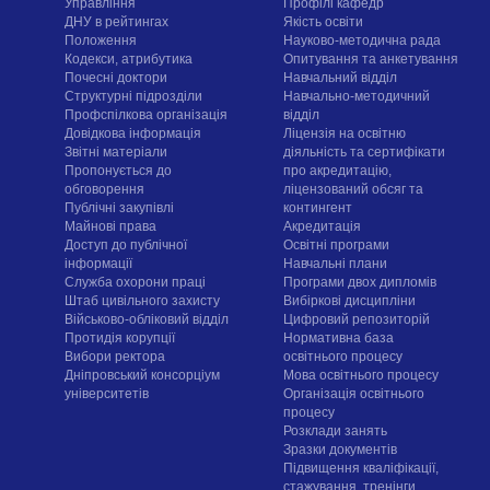
Управління
Профілі кафедр
ДНУ в рейтингах
Якість освіти
Положення
Науково-методична рада
Кодекси, атрибутика
Опитування та анкетування
Почесні доктори
Навчальний відділ
Структурні підрозділи
Навчально-методичний
Профспілкова організація
відділ
Довідкова інформація
Ліцензія на освітню
Звітні матеріали
діяльність та сертифікати
Пропонується до
про акредитацію,
обговорення
ліцензований обсяг та
Публічні закупівлі
контингент
Майнові права
Акредитація
Доступ до публічної
Освітні програми
інформації
Навчальні плани
Служба охорони праці
Програми двох дипломів
Штаб цивільного захисту
Вибіркові дисципліни
Військово-обліковий відділ
Цифровий репозиторій
Протидія корупції
Нормативна база
Вибори ректора
освітнього процесу
Дніпровський консорціум
Мова освітнього процесу
університетів
Організація освітнього
процесу
Розклади занять
Зразки документів
Підвищення кваліфікації,
стажування, тренінги,