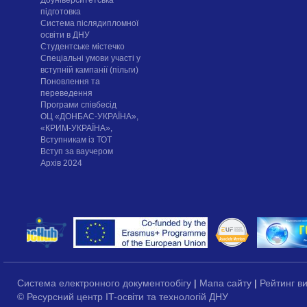
Доуніверситетська
підготовка
Система післядипломної
освіти в ДНУ
Cтудентське містечко
Спеціальні умови участі у
вступній кампанії (пільги)
Поновлення та
переведення
Програми співбесід
ОЦ «ДОНБАС-УКРАЇНА»,
«КРИМ-УКРАЇНА»,
Вступникам із ТОТ
Вступ за ваучером
Архів 2024
Система електронного документообігу
|
Мапа сайту
|
Рейтинг в
© Ресурсний центр IT-освіти та технологій ДНУ