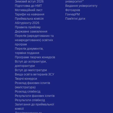
Зимовий вступ 2026
університет"
Підготовка до НМТ
Видання університету
Мотиваційний лист
Фотоархів
Тарифи на навчання
ГончарFM
Приймальна комісія
Пам'ятні дати
Абітурієнту-2026
Правила прийому
Державне замовлення
Перелік (акредитованих та
неакредитованих) освітніх
програм
Перелік документів,
терміни подання
Програми творчих конкурсiв
Вступ до аспірантури,
докторантури
Вступ до магістратури
Вища освіта ветеранів ЗСУ
Творчі конкурси
Розклад фахових іспитів
(магістратура)
Розклад співбесід
Результати фахових іспитів
Результати співбесід
Запитання до приймальної
комісії