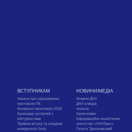
ВСТУПНИКАМ
НОВИНИ/МЕДІА
Накази про зарахування,
Новини ДНУ
протоколи ПК
ДНУ в медіа
Конкурсні пропозиції-2026
Анонси
Календар зустрічей з
Архів новин
абітурієнтами
Інформаційно-аналітичне
Терміни вступу та складові
агентство «УНІ-Прес»
конкурсного балу
Газета "Дніпровський