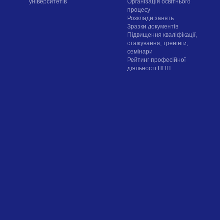
університетів
Організація освітнього
процесу
Розклади занять
Зразки документів
Підвищення кваліфікації,
стажування, тренінги,
семінари
Рейтинг професійної
діяльності НПП