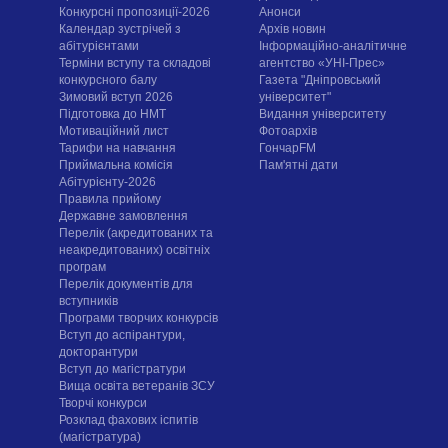
Конкурсні пропозиції-2026
Анонси
Календар зустрічей з
Архів новин
абітурієнтами
Інформаційно-аналітичне
Терміни вступу та складові
агентство «УНІ-Прес»
конкурсного балу
Газета "Дніпровський
Зимовий вступ 2026
університет"
Підготовка до НМТ
Видання університету
Мотиваційний лист
Фотоархів
Тарифи на навчання
ГончарFM
Приймальна комісія
Пам'ятні дати
Абітурієнту-2026
Правила прийому
Державне замовлення
Перелік (акредитованих та
неакредитованих) освітніх
програм
Перелік документів для
вступників
Програми творчих конкурсiв
Вступ до аспірантури,
докторантури
Вступ до магістратури
Вища освіта ветеранів ЗСУ
Творчі конкурси
Розклад фахових іспитів
(магістратура)