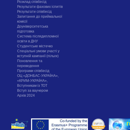
Розклад співбесід
Результати фахових іспитів
Результати співбесід
Запитання до приймальної
комісії
Доуніверситетська
підготовка
Система післядипломної
освіти в ДНУ
Cтудентське містечко
Спеціальні умови участі у
вступній кампанії (пільги)
Поновлення та
переведення
Програми співбесід
ОЦ «ДОНБАС-УКРАЇНА»,
«КРИМ-УКРАЇНА»,
Вступникам із ТОТ
Вступ за ваучером
Архів 2024