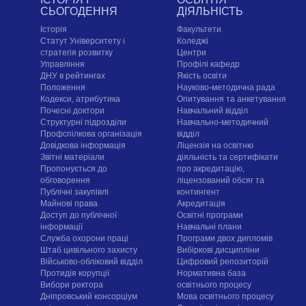
СЬОГОДЕННЯ
ДІЯЛЬНІСТЬ
Історія
Факультети
Статут Університету і
Коледжі
стратегія розвитку
Центри
Управління
Профілі кафедр
ДНУ в рейтингах
Якість освіти
Положення
Науково-методична рада
Кодекси, атрибутика
Опитування та анкетування
Почесні доктори
Навчальний відділ
Структурні підрозділи
Навчально-методичний
Профспілкова організація
відділ
Довідкова інформація
Ліцензія на освітню
Звітні матеріали
діяльність та сертифікати
Пропонується до
про акредитацію,
обговорення
ліцензований обсяг та
Публічні закупівлі
контингент
Майнові права
Акредитація
Доступ до публічної
Освітні програми
інформації
Навчальні плани
Служба охорони праці
Програми двох дипломів
Штаб цивільного захисту
Вибіркові дисципліни
Військово-обліковий відділ
Цифровий репозиторій
Протидія корупції
Нормативна база
Вибори ректора
освітнього процесу
Дніпровський консорціум
Мова освітнього процесу