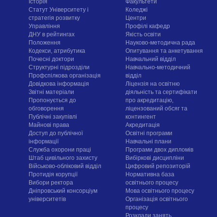
Історія
Факультети
Статут Університету і
Коледжі
стратегія розвитку
Центри
Управління
Профілі кафедр
ДНУ в рейтингах
Якість освіти
Положення
Науково-методична рада
Кодекси, атрибутика
Опитування та анкетування
Почесні доктори
Навчальний відділ
Структурні підрозділи
Навчально-методичний
Профспілкова організація
відділ
Довідкова інформація
Ліцензія на освітню
Звітні матеріали
діяльність та сертифікати
Пропонується до
про акредитацію,
обговорення
ліцензований обсяг та
Публічні закупівлі
контингент
Майнові права
Акредитація
Доступ до публічної
Освітні програми
інформації
Навчальні плани
Служба охорони праці
Програми двох дипломів
Штаб цивільного захисту
Вибіркові дисципліни
Військово-обліковий відділ
Цифровий репозиторій
Протидія корупції
Нормативна база
Вибори ректора
освітнього процесу
Дніпровський консорціум
Мова освітнього процесу
університетів
Організація освітнього
процесу
Розклади занять