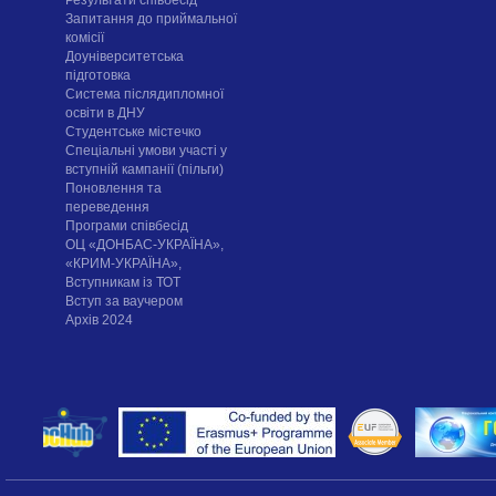
Результати співбесід
Запитання до приймальної
комісії
Доуніверситетська
підготовка
Система післядипломної
освіти в ДНУ
Cтудентське містечко
Спеціальні умови участі у
вступній кампанії (пільги)
Поновлення та
переведення
Програми співбесід
ОЦ «ДОНБАС-УКРАЇНА»,
«КРИМ-УКРАЇНА»,
Вступникам із ТОТ
Вступ за ваучером
Архів 2024