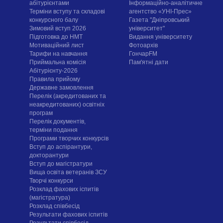
абітурієнтами
Інформаційно-аналітичне
Терміни вступу та складові
агентство «УНІ-Прес»
конкурсного балу
Газета "Дніпровський
Зимовий вступ 2026
університет"
Підготовка до НМТ
Видання університету
Мотиваційний лист
Фотоархів
Тарифи на навчання
ГончарFM
Приймальна комісія
Пам'ятні дати
Абітурієнту-2026
Правила прийому
Державне замовлення
Перелік (акредитованих та
неакредитованих) освітніх
програм
Перелік документів,
терміни подання
Програми творчих конкурсiв
Вступ до аспірантури,
докторантури
Вступ до магістратури
Вища освіта ветеранів ЗСУ
Творчі конкурси
Розклад фахових іспитів
(магістратура)
Розклад співбесід
Результати фахових іспитів