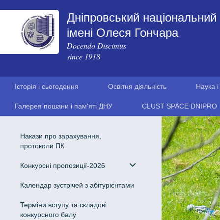
Дніпровський національний 
імені Олеся Гончара
Docendo Discimus
since 1918
Історія і сьогодення
Освітня діяльність
Наука і
Галерея пошани і пам'яті ДНУ
CLUST SPACE DNIPRO
Накази про зарахування,
протоколи ПК
Конкурсні пропозиції-2026
Календар зустрічей з абітурієнтами
Терміни вступу та складові
конкурсного балу