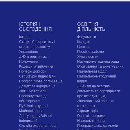
ІСТОРІЯ І
ОСВІТНЯ
СЬОГОДЕННЯ
ДІЯЛЬНІСТЬ
Історія
Факультети
Статут Університету і
Коледжі
стратегія розвитку
Центри
Управління
Профілі кафедр
ДНУ в рейтингах
Якість освіти
Положення
Науково-методична рада
Кодекси, атрибутика
Опитування та анкетування
Почесні доктори
Навчальний відділ
Структурні підрозділи
Навчально-методичний
Профспілкова організація
відділ
Довідкова інформація
Ліцензія на освітню
Звітні матеріали
діяльність та сертифікати
Пропонується до
про акредитацію,
обговорення
ліцензований обсяг та
Публічні закупівлі
контингент
Майнові права
Акредитація
Доступ до публічної
Освітні програми
інформації
Навчальні плани
Служба охорони праці
Програми двох дипломів