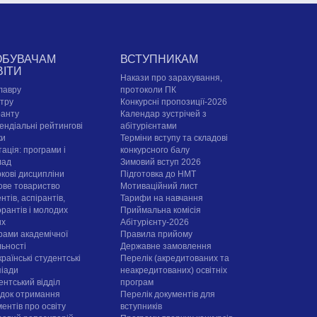
ОБУВАЧАМ
ВСТУПНИКАМ
ВІТИ
Накази про зарахування,
лавру
протоколи ПК
стру
Конкурсні пропозиції-2026
ранту
Календар зустрічей з
ендіальні рейтингові
абітурієнтами
ки
Терміни вступу та складові
ація: програми і
конкурсного балу
лад
Зимовий вступ 2026
ркові дисципліни
Підготовка до НМТ
ове товариство
Мотиваційний лист
нтів, аспірантів,
Тарифи на навчання
орантів і молодих
Приймальна комісія
их
Абітурієнту-2026
рами академічної
Правила прийому
льності
Державне замовлення
раїнські студентські
Перелік (акредитованих та
піади
неакредитованих) освітніх
ентський відділ
програм
док отримання
Перелік документів для
ентів про освіту
вступників