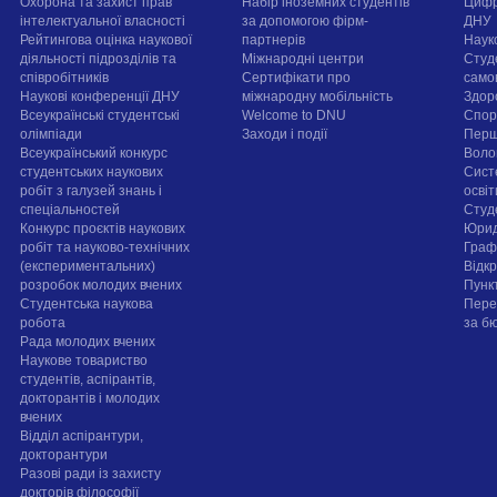
Охорона та захист прав
Набір іноземних студентів
Цифр
інтелектуальної власності
за допомогою фірм-
ДНУ
Рейтингова оцінка наукової
партнерів
Наук
діяльності підрозділів та
Міжнародні центри
Студ
співробітників
Сертифікати про
само
Наукові конференції ДНУ
міжнародну мобільність
Здор
Всеукраїнські студентські
Welcome to DNU
Спорт
олімпіади
Заходи і події
Перш
Всеукраїнський конкурс
Воло
студентських наукових
Сист
робіт з галузей знань і
осві
спеціальностей
Cтуд
Конкурс проєктів наукових
Юрид
робіт та науково-технічних
Граф
(експериментальних)
Відк
розробок молодих вчених
Пунк
Студентська наукова
Пере
робота
за б
Рада молодих вчених
Наукове товариство
студентів, аспірантів,
докторантів і молодих
вчених
Відділ аспірантури,
докторантури
Разові ради із захисту
докторів філософії