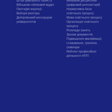
Штаб цивільного захисту
Вибіркові дисципліни
Військово-обліковий відділ
Цифровий репозиторій
Протидія корупції
Нормативна база
Вибори ректора
освітнього процесу
Дніпровський консорціум
Мова освітнього процесу
університетів
Організація освітнього
процесу
Розклади занять
Зразки документів
Підвищення кваліфікації,
стажування, тренінги,
семінари
Рейтинг професійної
діяльності НПП