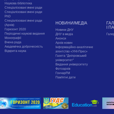
Наукова бібліотека
Спеціалізовані вчені ради
Спеціалізовані вчені ради
PhD
Спеціалізовані вчені ради
НОВИНИ/МЕДІА
ГА
(Архів)
І П
Горизонт 2020
Новини ДНУ
Періодичні наукові видання
ДНУ в медіа
Гале
Монографії
Анонси
Вчена рада
Архів новин
Академічна доброчесність
Інформаційно-аналітичне
Відкрита наука
агентство «УНІ-Прес»
Газета "Дніпровський
університет"
Видання університету
Фотоархів
ГончарFM
Пам'ятні дати