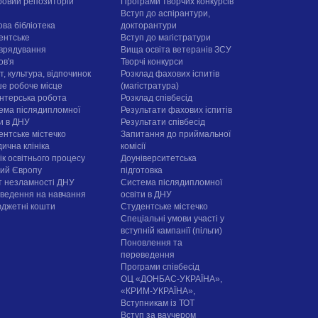
овий репозиторій
Програми творчих конкурсiв
Вступ до аспірантури,
ова бібліотека
докторантури
ентське
Вступ до магістратури
врядування
Вища освіта ветеранів ЗСУ
ов'я
Творчі конкурси
, культура, відпочинок
Розклад фахових іспитів
е робоче місце
(магістратура)
нтерська робота
Розклад співбесід
ема післядипломної
Результати фахових іспитів
ти в ДНУ
Результати співбесід
ентське містечко
Запитання до приймальної
ична клініка
комісії
ік освітнього процесу
Доуніверситетська
рий Європу
підготовка
т незламності ДНУ
Система післядипломної
ведення на навчання
освіти в ДНУ
юджетні кошти
Cтудентське містечко
Спеціальні умови участі у
вступній кампанії (пільги)
Поновлення та
переведення
Програми співбесід
ОЦ «ДОНБАС-УКРАЇНА»,
«КРИМ-УКРАЇНА»,
Вступникам із ТОТ
Вступ за ваучером