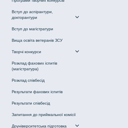
Програми творчих конкурсiв
Вступ до аспірантури,
докторантури
Вступ до магістратури
Вища освіта ветеранів ЗСУ
Творчі конкурси
Розклад фахових іспитів
(магістратура)
Розклад співбесід
Результати фахових іспитів
Результати співбесід
Запитання до приймальної комісії
Доуніверситетська підготовка