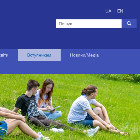
UA
|
EN
віти
Вступникам
Новини/Медіа