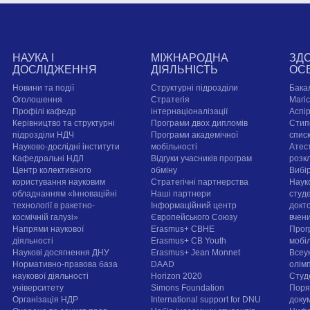
НАУКА І
МІЖНАРОДНА
ЗД
ДОСЛІДЖЕННЯ
ДІЯЛЬНІСТЬ
ОС
Новини та події
Структурні підрозділи
Бака
Оголошення
Стратегія
Магі
Профілі кафедр
інтернаціоналізації
Аспі
Керівництво та структурні
Програми двох дипломів
Стип
підрозділи НДЧ
Програми академічної
спис
Науково-дослідні інститути
мобільності
Атест
Кафедральні НДЛ
Відгуки учасників програм
розк
Центр колективного
обміну
Вибі
користування науковим
Стратегічні партнерства
Наук
обладнанням «Інноваційні
Наші партнери
студе
технології в ракетно-
Інформаційний центр
докт
космічній галузі»
Європейського Союзу
вчен
Напрями наукової
Erasmus+ CBHE
Прог
діяльності
Erasmus+ CB Youth
мобі
Наукові досягнення ДНУ
Erasmus+ Jean Monnet
Всеук
Нормативно-правова база
DAAD
олім
наукової діяльності
Horizon 2020
Студ
університету
Simons Foundation
Поря
Організація НДР
International support for DNU
докум