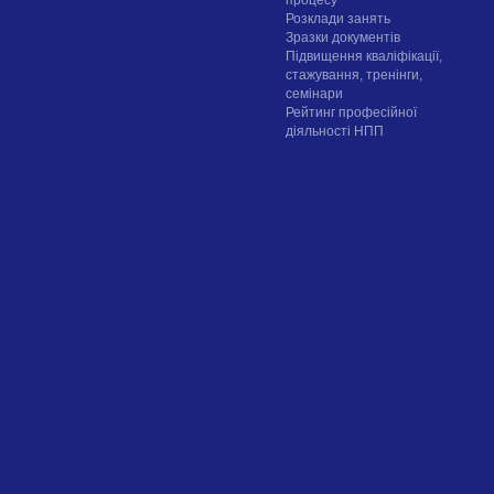
процесу
Розклади занять
Зразки документів
Підвищення кваліфікації,
стажування, тренінги,
семінари
Рейтинг професійної
діяльності НПП