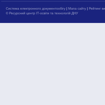
Система електронного документообігу
|
Мапа сайту
|
Рейтинг в
© Ресурсний центр IT-освіти та технологій ДНУ