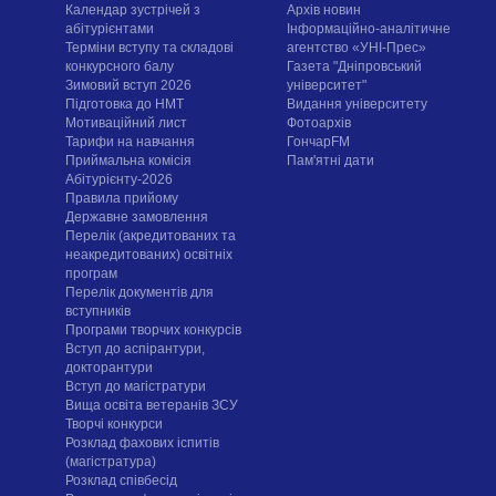
Календар зустрічей з
Архів новин
абітурієнтами
Інформаційно-аналітичне
Терміни вступу та складові
агентство «УНІ-Прес»
конкурсного балу
Газета "Дніпровський
Зимовий вступ 2026
університет"
Підготовка до НМТ
Видання університету
Мотиваційний лист
Фотоархів
Тарифи на навчання
ГончарFM
Приймальна комісія
Пам'ятні дати
Абітурієнту-2026
Правила прийому
Державне замовлення
Перелік (акредитованих та
неакредитованих) освітніх
програм
Перелік документів для
вступників
Програми творчих конкурсiв
Вступ до аспірантури,
докторантури
Вступ до магістратури
Вища освіта ветеранів ЗСУ
Творчі конкурси
Розклад фахових іспитів
(магістратура)
Розклад співбесід