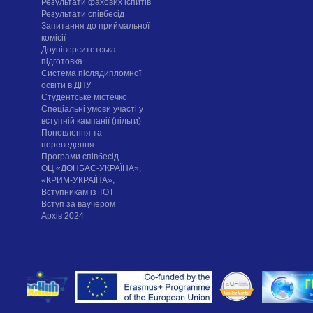
Результати фахових іспитів
Результати співбесід
Запитання до приймальної
комісії
Доуніверситетська
підготовка
Система післядипломної
освіти в ДНУ
Cтудентське містечко
Спеціальні умови участі у
вступній кампанії (пільги)
Поновлення та
переведення
Програми співбесід
ОЦ «ДОНБАС-УКРАЇНА»,
«КРИМ-УКРАЇНА»,
Вступникам із ТОТ
Вступ за ваучером
Архів 2024