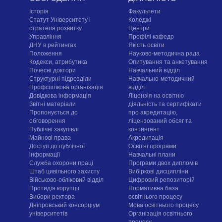
Історія
Факультети
Статут Університету і
Коледжі
стратегія розвитку
Центри
Управління
Профілі кафедр
ДНУ в рейтингах
Якість освіти
Положення
Науково-методична рада
Кодекси, атрибутика
Опитування та анкетування
Почесні доктори
Навчальний відділ
Структурні підрозділи
Навчально-методичний
Профспілкова організація
відділ
Довідкова інформація
Ліцензія на освітню
Звітні матеріали
діяльність та сертифікати
Пропонується до
про акредитацію,
обговорення
ліцензований обсяг та
Публічні закупівлі
контингент
Майнові права
Акредитація
Доступ до публічної
Освітні програми
інформації
Навчальні плани
Служба охорони праці
Програми двох дипломів
Штаб цивільного захисту
Вибіркові дисципліни
Військово-обліковий відділ
Цифровий репозиторій
Протидія корупції
Нормативна база
Вибори ректора
освітнього процесу
Дніпровський консорціум
Мова освітнього процесу
університетів
Організація освітнього