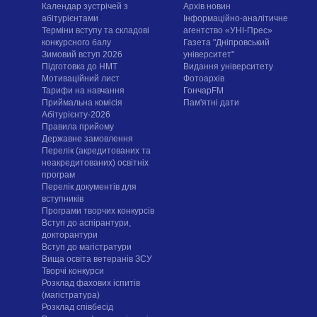
Календар зустрічей з
Архів новин
абітурієнтами
Інформаційно-аналітичне
Терміни вступу та складові
агентство «УНІ-Прес»
конкурсного балу
Газета "Дніпровський
Зимовий вступ 2026
університет"
Підготовка до НМТ
Видання університету
Мотиваційний лист
Фотоархів
Тарифи на навчання
ГончарFM
Приймальна комісія
Пам'ятні дати
Абітурієнту-2026
Правила прийому
Державне замовлення
Перелік (акредитованих та
неакредитованих) освітніх
програм
Перелік документів для
вступників
Програми творчих конкурсiв
Вступ до аспірантури,
докторантури
Вступ до магістратури
Вища освіта ветеранів ЗСУ
Творчі конкурси
Розклад фахових іспитів
(магістратура)
Розклад співбесід