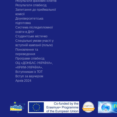
Результати фахових іспитів
Результати співбесід
Запитання до приймальної
комісії
Доуніверситетська
підготовка
Система післядипломної
освіти в ДНУ
Cтудентське містечко
Спеціальні умови участі у
вступній кампанії (пільги)
Поновлення та
переведення
Програми співбесід
ОЦ «ДОНБАС-УКРАЇНА»,
«КРИМ-УКРАЇНА»,
Вступникам із ТОТ
Вступ за ваучером
Архів 2024