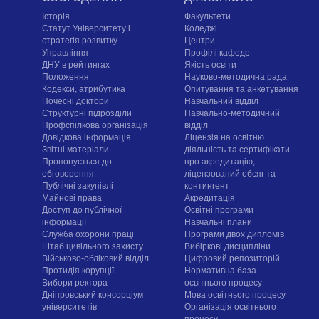
Історія
Факультети
Статут Університету і
Коледжі
стратегія розвитку
Центри
Управління
Профілі кафедр
ДНУ в рейтингах
Якість освіти
Положення
Науково-методична рада
Кодекси, атрибутика
Опитування та анкетування
Почесні доктори
Навчальний відділ
Структурні підрозділи
Навчально-методичний
Профспілкова організація
відділ
Довідкова інформація
Ліцензія на освітню
Звітні матеріали
діяльність та сертифікати
Пропонується до
про акредитацію,
обговорення
ліцензований обсяг та
Публічні закупівлі
контингент
Майнові права
Акредитація
Доступ до публічної
Освітні програми
інформації
Навчальні плани
Служба охорони праці
Програми двох дипломів
Штаб цивільного захисту
Вибіркові дисципліни
Військово-обліковий відділ
Цифровий репозиторій
Протидія корупції
Нормативна база
Вибори ректора
освітнього процесу
Дніпровський консорціум
Мова освітнього процесу
університетів
Організація освітнього