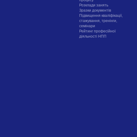
процесу
Розклади занять
Зразки документів
Підвищення кваліфікації,
стажування, тренінги,
семінари
Рейтинг професійної
діяльності НПП