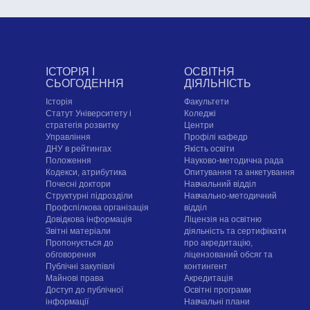
ІСТОРІЯ І
ОСВІТНЯ
СЬОГОДЕННЯ
ДІЯЛЬНІСТЬ
Історія
Факультети
Статут Університету і
Коледжі
стратегія розвитку
Центри
Управління
Профілі кафедр
ДНУ в рейтингах
Якість освіти
Положення
Науково-методична рада
Кодекси, атрибутика
Опитування та анкетування
Почесні доктори
Навчальний відділ
Структурні підрозділи
Навчально-методичний
Профспілкова організація
відділ
Довідкова інформація
Ліцензія на освітню
Звітні матеріали
діяльність та сертифікати
Пропонується до
про акредитацію,
обговорення
ліцензований обсяг та
Публічні закупівлі
контингент
Майнові права
Акредитація
Доступ до публічної
Освітні програми
інформації
Навчальні плани