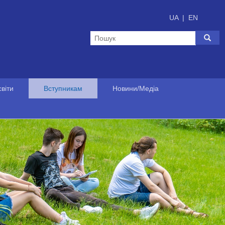
UA
|
EN
віти
Вступникам
Новини/Медіа