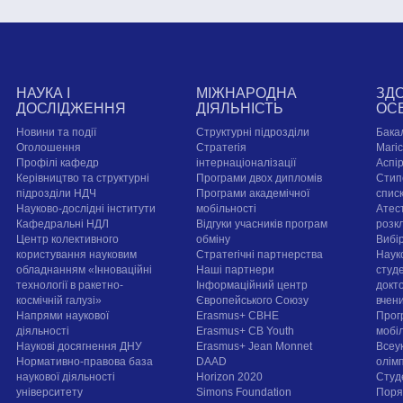
НАУКА І
МІЖНАРОДНА
ЗД
ДОСЛІДЖЕННЯ
ДІЯЛЬНІСТЬ
ОС
Новини та події
Структурні підрозділи
Бака
Оголошення
Стратегія
Магі
Профілі кафедр
інтернаціоналізації
Аспі
Керівництво та структурні
Програми двох дипломів
Стип
підрозділи НДЧ
Програми академічної
спис
Науково-дослідні інститути
мобільності
Атест
Кафедральні НДЛ
Відгуки учасників програм
розк
Центр колективного
обміну
Вибі
користування науковим
Стратегічні партнерства
Наук
обладнанням «Інноваційні
Наші партнери
студе
технології в ракетно-
Інформаційний центр
докт
космічній галузі»
Європейського Союзу
вчен
Напрями наукової
Erasmus+ CBHE
Прог
діяльності
Erasmus+ CB Youth
мобі
Наукові досягнення ДНУ
Erasmus+ Jean Monnet
Всеук
Нормативно-правова база
DAAD
олім
наукової діяльності
Horizon 2020
Студ
університету
Simons Foundation
Поря