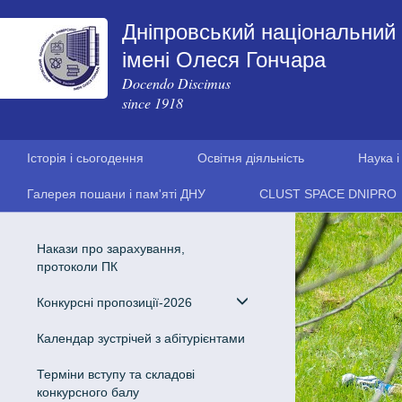
Дніпровський національний 
імені Олеся Гончара
Docendo Discimus
since 1918
Історія і сьогодення
Освітня діяльність
Наука і
Галерея пошани і пам'яті ДНУ
CLUST SPACE DNIPRO
Накази про зарахування,
протоколи ПК
Конкурсні пропозиції-2026
Календар зустрічей з абітурієнтами
Терміни вступу та складові
конкурсного балу