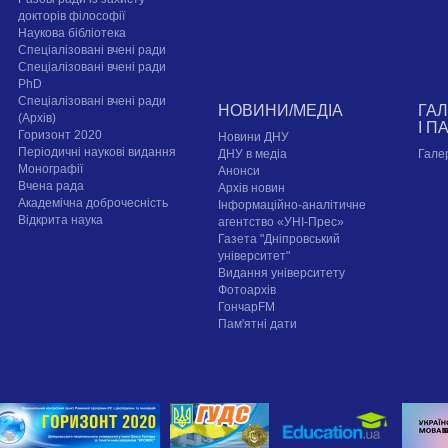
докторів філософії
Наукова бібліотека
Спеціалізовані вчені ради
Спеціалізовані вчені ради
PhD
Спеціалізовані вчені ради
НОВИНИ/МЕДІА
ГА
(Архів)
І П
Горизонт 2020
Новини ДНУ
Періодичні наукові видання
ДНУ в медіа
Гале
Монографії
Анонси
Вчена рада
Архів новин
Академічна доброчесність
Інформаційно-аналітичне
Відкрита наука
агентство «УНІ-Прес»
Газета "Дніпровський
університет"
Видання університету
Фотоархів
ГончарFM
Пам'ятні дати