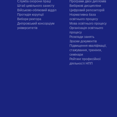
Служба охорони праці
Програми двох дипломів
Штаб цивільного захисту
Вибіркові дисципліни
Військово-обліковий відділ
Цифровий репозиторій
Протидія корупції
Нормативна база
Вибори ректора
освітнього процесу
Дніпровський консорціум
Мова освітнього процесу
університетів
Організація освітнього
процесу
Розклади занять
Зразки документів
Підвищення кваліфікації,
стажування, тренінги,
семінари
Рейтинг професійної
діяльності НПП