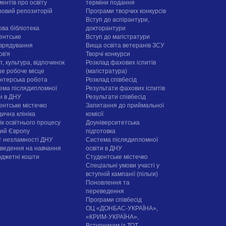
ентів про освіту
терміни подання
овий репозиторій
Програми творчих конкурсiв
Вступ до аспірантури,
ова бібліотека
докторантури
ентське
Вступ до магістратури
врядування
Вища освіта ветеранів ЗСУ
ов'я
Творчі конкурси
, культура, відпочинок
Розклад фахових іспитів
е робоче місце
(магістратура)
нтерська робота
Розклад співбесід
ема післядипломної
Результати фахових іспитів
ти в ДНУ
Результати співбесід
ентське містечко
Запитання до приймальної
ична клініка
комісії
ік освітнього процесу
Доуніверситетська
рий Європу
підготовка
т незламності ДНУ
Система післядипломної
ведення на навчання
освіти в ДНУ
юджетні кошти
Cтудентське містечко
Спеціальні умови участі у
вступній кампанії (пільги)
Поновлення та
переведення
Програми співбесід
ОЦ «ДОНБАС-УКРАЇНА»,
«КРИМ-УКРАЇНА»,
Вступникам із ТОТ