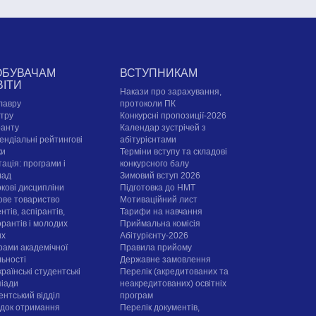
ОБУВАЧАМ
ВСТУПНИКАМ
ВІТИ
Накази про зарахування,
лавру
протоколи ПК
стру
Конкурсні пропозиції-2026
ранту
Календар зустрічей з
ендіальні рейтингові
абітурієнтами
ки
Терміни вступу та складові
ація: програми і
конкурсного балу
лад
Зимовий вступ 2026
ркові дисципліни
Підготовка до НМТ
ове товариство
Мотиваційний лист
нтів, аспірантів,
Тарифи на навчання
орантів і молодих
Приймальна комісія
их
Абітурієнту-2026
рами академічної
Правила прийому
льності
Державне замовлення
раїнські студентські
Перелік (акредитованих та
піади
неакредитованих) освітніх
ентський відділ
програм
док отримання
Перелік документів,