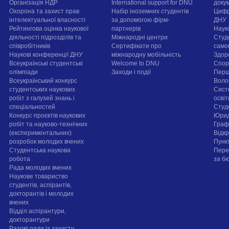
Організація НДР
International support for DNU
докум
Охорона та захист прав
Набір іноземних студентів
Цифр
інтелектуальної власності
за допомогою фірм-
ДНУ
Рейтингова оцінка наукової
партнерів
Наук
діяльності підрозділів та
Міжнародні центри
Студ
співробітників
Сертифікати про
само
Наукові конференції ДНУ
міжнародну мобільність
Здор
Всеукраїнські студентські
Welcome to DNU
Спорт
олімпіади
Заходи і події
Перш
Всеукраїнський конкурс
Воло
студентських наукових
Сист
робіт з галузей знань і
осві
спеціальностей
Cтуд
Конкурс проєктів наукових
Юрид
робіт та науково-технічних
Граф
(експериментальних)
Відк
розробок молодих вчених
Пунк
Студентська наукова
Пере
робота
за б
Рада молодих вчених
Наукове товариство
студентів, аспірантів,
докторантів і молодих
вчених
Відділ аспірантури,
докторантури
Разові ради із захисту