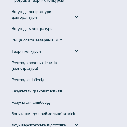
Програми творчих конкурсiв
Вступ до аспірантури,
докторантури
Вступ до магістратури
Вища освіта ветеранів ЗСУ
Творчі конкурси
Розклад фахових іспитів
(магістратура)
Розклад співбесід
Результати фахових іспитів
Результати співбесід
Запитання до приймальної комісії
Доуніверситетська підготовка