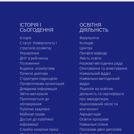
ІСТОРІЯ І
ОСВІТНЯ
СЬОГОДЕННЯ
ДІЯЛЬНІСТЬ
Історія
Факультети
Статут Університету і
Коледжі
стратегія розвитку
Центри
Управління
Профілі кафедр
ДНУ в рейтингах
Якість освіти
Положення
Науково-методична рада
Кодекси, атрибутика
Опитування та анкетування
Почесні доктори
Навчальний відділ
Структурні підрозділи
Навчально-методичний
Профспілкова організація
відділ
Довідкова інформація
Ліцензія на освітню
Звітні матеріали
діяльність та сертифікати
Пропонується до
про акредитацію,
обговорення
ліцензований обсяг та
Публічні закупівлі
контингент
Майнові права
Акредитація
Доступ до публічної
Освітні програми
інформації
Навчальні плани
Служба охорони праці
Програми двох дипломів