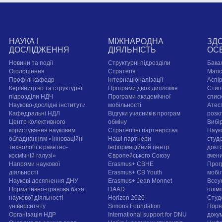
НАУКА І
МІЖНАРОДНА
ЗД
ДОСЛІДЖЕННЯ
ДІЯЛЬНІСТЬ
ОС
Новини та події
Структурні підрозділи
Бака
Оголошення
Стратегія
Магі
Профілі кафедр
інтернаціоналізації
Аспі
Керівництво та структурні
Програми двох дипломів
Стип
підрозділи НДЧ
Програми академічної
спис
Науково-дослідні інститути
мобільності
Атест
Кафедральні НДЛ
Відгуки учасників програм
розк
Центр колективного
обміну
Вибі
користування науковим
Стратегічні партнерства
Наук
обладнанням «Інноваційні
Наші партнери
студе
технології в ракетно-
Інформаційний центр
докт
космічній галузі»
Європейського Союзу
вчен
Напрями наукової
Erasmus+ CBHE
Прог
діяльності
Erasmus+ CB Youth
мобі
Наукові досягнення ДНУ
Erasmus+ Jean Monnet
Всеук
Нормативно-правова база
DAAD
олім
наукової діяльності
Horizon 2020
Студ
університету
Simons Foundation
Поря
Організація НДР
International support for DNU
докум