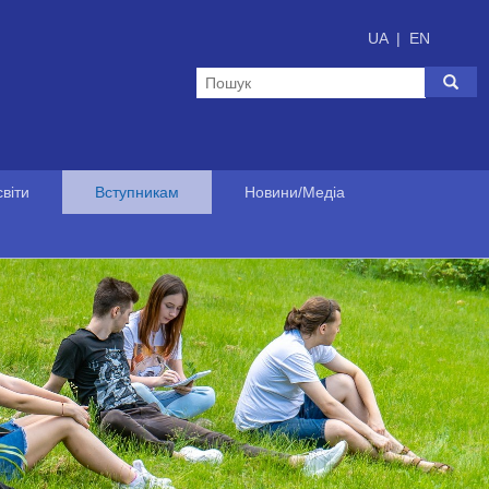
UA
|
EN
віти
Вступникам
Новини/Медіа