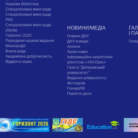
Наукова бібліотека
Спеціалізовані вчені ради
Спеціалізовані вчені ради
PhD
Спеціалізовані вчені ради
НОВИНИ/МЕДІА
ГА
(Архів)
І П
Горизонт 2020
Новини ДНУ
Періодичні наукові видання
ДНУ в медіа
Гале
Монографії
Анонси
Вчена рада
Архів новин
Академічна доброчесність
Інформаційно-аналітичне
Відкрита наука
агентство «УНІ-Прес»
Газета "Дніпровський
університет"
Видання університету
Фотоархів
ГончарFM
Пам'ятні дати