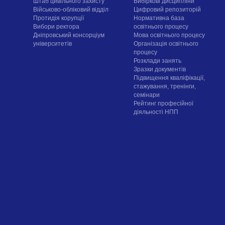
Штаб цивільного захисту
Вибіркові дисципліни
Військово-обліковий відділ
Цифровий репозиторій
Протидія корупції
Нормативна база
Вибори ректора
освітнього процесу
Дніпровський консорціум
Мова освітнього процесу
університетів
Організація освітнього
процесу
Розклади занять
Зразки документів
Підвищення кваліфікації,
стажування, тренінги,
семінари
Рейтинг професійної
діяльності НПП