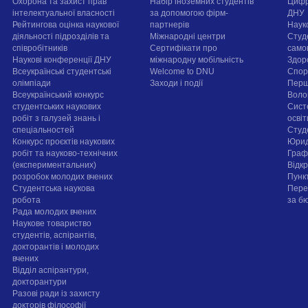
Охорона та захист прав
Набір іноземних студентів
Цифр
інтелектуальної власності
за допомогою фірм-
ДНУ
Рейтингова оцінка наукової
партнерів
Наук
діяльності підрозділів та
Міжнародні центри
Студ
співробітників
Сертифікати про
само
Наукові конференції ДНУ
міжнародну мобільність
Здор
Всеукраїнські студентські
Welcome to DNU
Спорт
олімпіади
Заходи і події
Перш
Всеукраїнський конкурс
Воло
студентських наукових
Сист
робіт з галузей знань і
осві
спеціальностей
Cтуд
Конкурс проєктів наукових
Юрид
робіт та науково-технічних
Граф
(експериментальних)
Відк
розробок молодих вчених
Пунк
Студентська наукова
Пере
робота
за б
Рада молодих вчених
Наукове товариство
студентів, аспірантів,
докторантів і молодих
вчених
Відділ аспірантури,
докторантури
Разові ради із захисту
докторів філософії