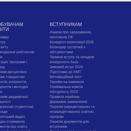
ОБУВАЧАМ
ВСТУПНИКАМ
ВІТИ
Накази про зарахування,
лавру
протоколи ПК
стру
Конкурсні пропозиції-2026
ранту
Календар зустрічей з
ендіальні рейтингові
абітурієнтами
ки
Терміни вступу та складові
ація: програми і
конкурсного балу
лад
Зимовий вступ 2026
ркові дисципліни
Підготовка до НМТ
ове товариство
Мотиваційний лист
нтів, аспірантів,
Тарифи на навчання
орантів і молодих
Приймальна комісія
их
Абітурієнту-2026
рами академічної
Правила прийому
льності
Державне замовлення
раїнські студентські
Перелік (акредитованих та
піади
неакредитованих) освітніх
ентський відділ
програм
док отримання
Перелік документів для
ентів про освіту
вступників