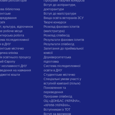
овий репозиторій
Програми творчих конкурсiв
Вступ до аспірантури,
ова бібліотека
докторантури
ентське
Вступ до магістратури
врядування
Вища освіта ветеранів ЗСУ
ов'я
Творчі конкурси
, культура, відпочинок
Розклад фахових іспитів
е робоче місце
(магістратура)
нтерська робота
Розклад співбесід
ема післядипломної
Результати фахових іспитів
ти в ДНУ
Результати співбесід
ентське містечко
Запитання до приймальної
ична клініка
комісії
ік освітнього процесу
Доуніверситетська
рий Європу
підготовка
т незламності ДНУ
Система післядипломної
ведення на навчання
освіти в ДНУ
юджетні кошти
Cтудентське містечко
Спеціальні умови участі у
вступній кампанії (пільги)
Поновлення та
переведення
Програми співбесід
ОЦ «ДОНБАС-УКРАЇНА»,
«КРИМ-УКРАЇНА»,
Вступникам із ТОТ
Вступ за ваучером