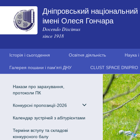
Дніпровський національний 
імені Олеся Гончара
Docendo Discimus
since 1918
Історія і сьогодення
Освітня діяльність
Наука і
Галерея пошани і пам'яті ДНУ
CLUST SPACE DNIPRO
Накази про зарахування,
протоколи ПК
Конкурсні пропозиції-2026
Календар зустрічей з абітурієнтами
Терміни вступу та складові
конкурсного балу