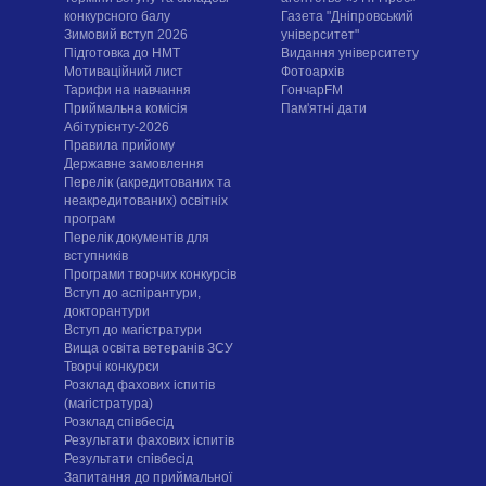
конкурсного балу
Газета "Дніпровський
Зимовий вступ 2026
університет"
Підготовка до НМТ
Видання університету
Мотиваційний лист
Фотоархів
Тарифи на навчання
ГончарFM
Приймальна комісія
Пам'ятні дати
Абітурієнту-2026
Правила прийому
Державне замовлення
Перелік (акредитованих та
неакредитованих) освітніх
програм
Перелік документів для
вступників
Програми творчих конкурсiв
Вступ до аспірантури,
докторантури
Вступ до магістратури
Вища освіта ветеранів ЗСУ
Творчі конкурси
Розклад фахових іспитів
(магістратура)
Розклад співбесід
Результати фахових іспитів
Результати співбесід
Запитання до приймальної