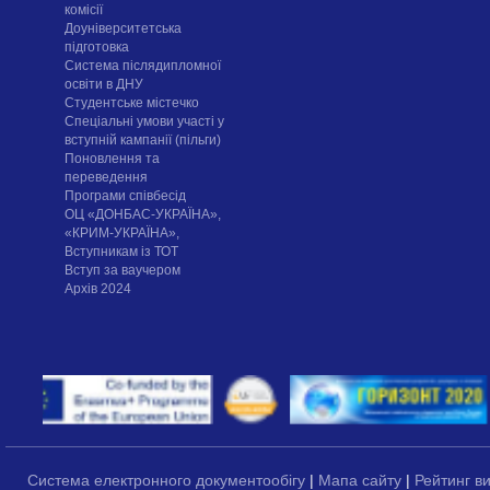
комісії
Доуніверситетська
підготовка
Система післядипломної
освіти в ДНУ
Cтудентське містечко
Спеціальні умови участі у
вступній кампанії (пільги)
Поновлення та
переведення
Програми співбесід
ОЦ «ДОНБАС-УКРАЇНА»,
«КРИМ-УКРАЇНА»,
Вступникам із ТОТ
Вступ за ваучером
Архів 2024
Система електронного документообігу
|
Мапа сайту
|
Рейтинг в