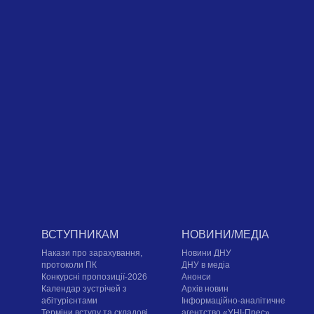
ВСТУПНИКАМ
НОВИНИ/МЕДІА
Накази про зарахування,
Новини ДНУ
протоколи ПК
ДНУ в медіа
Конкурсні пропозиції-2026
Анонси
Календар зустрічей з
Архів новин
абітурієнтами
Інформаційно-аналітичне
Терміни вступу та складові
агентство «УНІ-Прес»