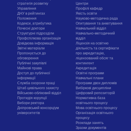
стратегія розвитку
Центри
Управління
Профілі кафедр
ДНУ в рейтингах
Якість освіти
Положення
Науково-методична рада
Кодекси, атрибутика
Опитування та анкетування
Почесні доктори
Навчальний відділ
Структурні підрозділи
Навчально-методичний
Профспілкова організація
відділ
Довідкова інформація
Ліцензія на освітню
Звітні матеріали
діяльність та сертифікати
Пропонується до
про акредитацію,
обговорення
ліцензований обсяг та
Публічні закупівлі
контингент
Майнові права
Акредитація
Доступ до публічної
Освітні програми
інформації
Навчальні плани
Служба охорони праці
Програми двох дипломів
Штаб цивільного захисту
Вибіркові дисципліни
Військово-обліковий відділ
Цифровий репозиторій
Протидія корупції
Нормативна база
Вибори ректора
освітнього процесу
Дніпровський консорціум
Мова освітнього процесу
університетів
Організація освітнього
процесу
Розклади занять
Зразки документів