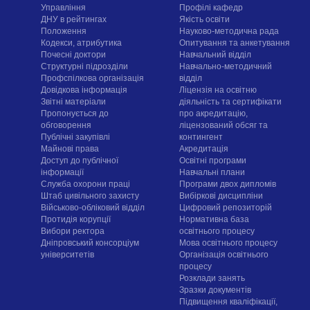
Управління
Профілі кафедр
ДНУ в рейтингах
Якість освіти
Положення
Науково-методична рада
Кодекси, атрибутика
Опитування та анкетування
Почесні доктори
Навчальний відділ
Структурні підрозділи
Навчально-методичний
Профспілкова організація
відділ
Довідкова інформація
Ліцензія на освітню
Звітні матеріали
діяльність та сертифікати
Пропонується до
про акредитацію,
обговорення
ліцензований обсяг та
Публічні закупівлі
контингент
Майнові права
Акредитація
Доступ до публічної
Освітні програми
інформації
Навчальні плани
Служба охорони праці
Програми двох дипломів
Штаб цивільного захисту
Вибіркові дисципліни
Військово-обліковий відділ
Цифровий репозиторій
Протидія корупції
Нормативна база
Вибори ректора
освітнього процесу
Дніпровський консорціум
Мова освітнього процесу
університетів
Організація освітнього
процесу
Розклади занять
Зразки документів
Підвищення кваліфікації,