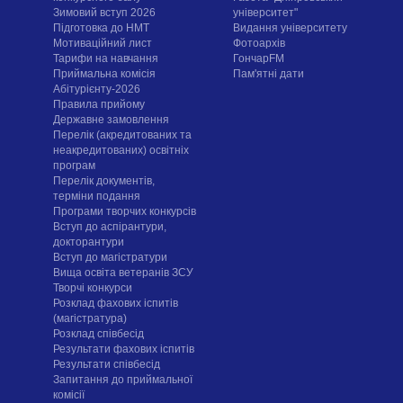
Зимовий вступ 2026
університет"
Підготовка до НМТ
Видання університету
Мотиваційний лист
Фотоархів
Тарифи на навчання
ГончарFM
Приймальна комісія
Пам'ятні дати
Абітурієнту-2026
Правила прийому
Державне замовлення
Перелік (акредитованих та
неакредитованих) освітніх
програм
Перелік документів,
терміни подання
Програми творчих конкурсiв
Вступ до аспірантури,
докторантури
Вступ до магістратури
Вища освіта ветеранів ЗСУ
Творчі конкурси
Розклад фахових іспитів
(магістратура)
Розклад співбесід
Результати фахових іспитів
Результати співбесід
Запитання до приймальної
комісії