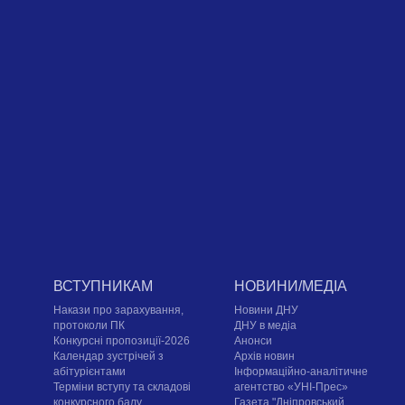
ВСТУПНИКАМ
НОВИНИ/МЕДІА
Накази про зарахування,
Новини ДНУ
протоколи ПК
ДНУ в медіа
Конкурсні пропозиції-2026
Анонси
Календар зустрічей з
Архів новин
абітурієнтами
Інформаційно-аналітичне
Терміни вступу та складові
агентство «УНІ-Прес»
конкурсного балу
Газета "Дніпровський