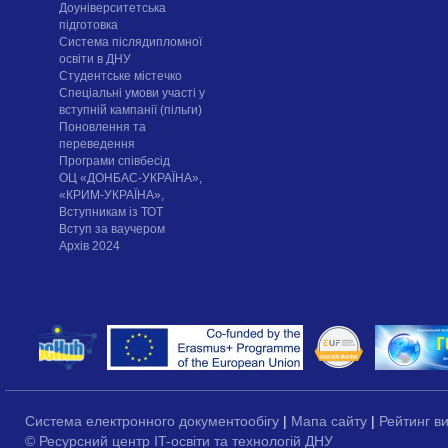
Доуніверситетська
підготовка
Система післядипломної
освіти в ДНУ
Cтудентське містечко
Спеціальні умови участі у
вступній кампанії (пільги)
Поновлення та
переведення
Програми співбесід
ОЦ «ДОНБАС-УКРАЇНА»,
«КРИМ-УКРАЇНА»,
Вступникам із ТОТ
Вступ за ваучером
Архів 2024
Система електронного документообігу
|
Мапа сайту
|
Рейтинг в
© Ресурсний центр IT-освіти та технологій ДНУ