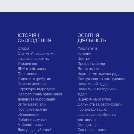
ІСТОРІЯ І
ОСВІТНЯ
СЬОГОДЕННЯ
ДІЯЛЬНІСТЬ
Історія
Факультети
Статут Університету і
Коледжі
стратегія розвитку
Центри
Управління
Профілі кафедр
ДНУ в рейтингах
Якість освіти
Положення
Науково-методична рада
Кодекси, атрибутика
Опитування та анкетування
Почесні доктори
Навчальний відділ
Структурні підрозділи
Навчально-методичний
Профспілкова організація
відділ
Довідкова інформація
Ліцензія на освітню
Звітні матеріали
діяльність та сертифікати
Пропонується до
про акредитацію,
обговорення
ліцензований обсяг та
Публічні закупівлі
контингент
Майнові права
Акредитація
Доступ до публічної
Освітні програми