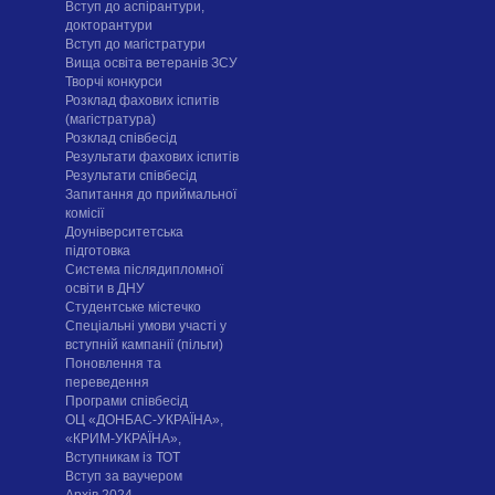
Вступ до аспірантури,
докторантури
Вступ до магістратури
Вища освіта ветеранів ЗСУ
Творчі конкурси
Розклад фахових іспитів
(магістратура)
Розклад співбесід
Результати фахових іспитів
Результати співбесід
Запитання до приймальної
комісії
Доуніверситетська
підготовка
Система післядипломної
освіти в ДНУ
Cтудентське містечко
Спеціальні умови участі у
вступній кампанії (пільги)
Поновлення та
переведення
Програми співбесід
ОЦ «ДОНБАС-УКРАЇНА»,
«КРИМ-УКРАЇНА»,
Вступникам із ТОТ
Вступ за ваучером