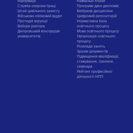
інформації
Навчальні плани
Служба охорони праці
Програми двох дипломів
Штаб цивільного захисту
Вибіркові дисципліни
Військово-обліковий відділ
Цифровий репозиторій
Протидія корупції
Нормативна база
Вибори ректора
освітнього процесу
Дніпровський консорціум
Мова освітнього процесу
університетів
Організація освітнього
процесу
Розклади занять
Зразки документів
Підвищення кваліфікації,
стажування, тренінги,
семінари
Рейтинг професійної
діяльності НПП