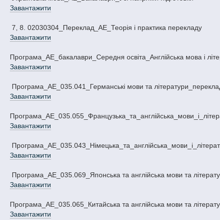
Завантажити
7, 8. 02030304_Переклад_АЕ_Теорія і практика перекладу
Завантажити
Програма_АЕ_бакалаври_Середня освіта_Англійська мова і літ
Завантажити
Програма_АЕ_035.041_Германські мови та літератури_перекла
Завантажити
Програма_АЕ_035.055_Французька_та_англійська_мови_і_літер
Завантажити
Програма_АЕ_035.043_Німецька_та_англійська_мови_і_літера
Завантажити
Програма_АЕ_035.069_Японська та англійська мови та літерат
Завантажити
Програма_АЕ_035.065_Китайська та англійська мови та літерат
Завантажити