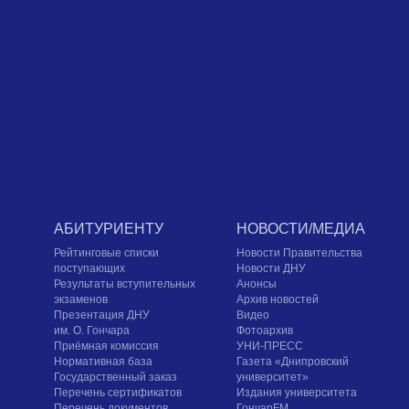
АБИТУРИЕНТУ
НОВОСТИ/МЕДИА
Рейтинговые списки
Новости Правительства
поступающих
Новости ДНУ
Результаты вступительных
Анонсы
экзаменов
Архив новостей
Презентация ДНУ
Видео
им. О. Гончара
Фотоархив
Приёмная комиссия
УНИ-ПРЕСС
Нормативная база
Газета «Днипровский
Государственный заказ
университет»
Перечень сертификатов
Издания университета
Перечень документов
ГончарFM