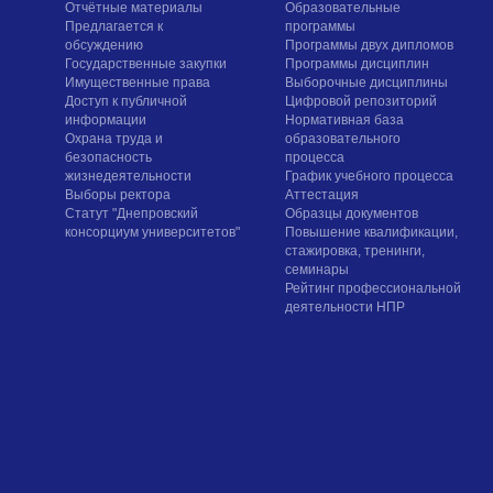
Отчётные материалы
Образовательные
Предлагается к
программы
обсуждению
Программы двух дипломов
Государственные закупки
Программы дисциплин
Имущественные права
Выборочные дисциплины
Доступ к публичной
Цифровой репозиторий
информации
Нормативная база
Охрана труда и
образовательного
безопасность
процесса
жизнедеятельности
График учебного процесса
Выборы ректора
Аттестация
Статут "Днепровский
Образцы документов
консорциум университетов"
Повышение квалификации,
стажировка, тренинги,
семинары
Рейтинг профессиональной
деятельности НПР