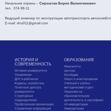
Начальник охраны –
Сироштан Борис Валентинович
тел.: 374-98-11
Ведущий инженер по эксплуатации автотранспорта автохозяйст
E-mail: dnu011@gmail.com
ИСТОРИЯ И
ОБРАЗОВАНИЕ
СОВРЕМЕННОСТЬ
Факультеты
История университета
Центры
Управление
Колледжи
ДНУ в рейтингах
Опрос и анкетирование
Кодексы, атрибутика
Учебный и учебно-
Почётные доктора
методический отдел
университета
Лицензия на
Структурные
образовательную
подразделения
деятельность и сертификат
Профсоюзная организация
об аккредитации
Справочная информация
Аккредитация