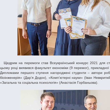
Щедрим на перемоги став Всеукраїнський конкурс 2021 для студентів ДНУ – 28 дипломів отримали найкращі з них. Найрезультативнішим у
цьому році виявився факультет економіки (9 перемог), прикладної 
Дипломами першого ступеня нагороджені студенти – автори робіт
біоінженерія» (Дар’я Додон), «Комп’ютерні науки» (Іван Невкритий
«Загальна та соціальна психологія» (Анастасія Горбаньова).