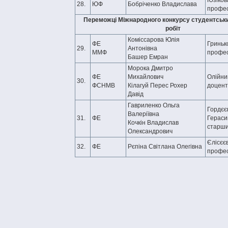
Юзікова
28.
ЮФ
Бобріченко Владислава
профе
Переможці Міжнародного конкурсу студентськ
робіт
Коміссарова Юлія
ФЕ
Гринько
29.
Антонівна
ММФ
профе
Башер Емран
Морока Дмитро
ФЕ
Михайлович
Олійник 
30.
ФСНМВ
Кілагуй Перес Рохер
доцент
Давід
Гавриленко Ольга
Гордєє
Валеріївна
31.
ФЕ
Гераси
Кочкін Владислав
старши
Олександрович
Єлісєєв
32.
ФЕ
Рєпіна Світлана Олегівна
профе