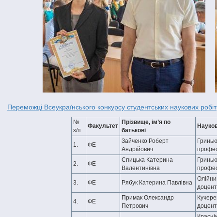
Переможці Всеукраїнського конкурсу студентських наукових робіт
№
Прізвище, ім’я по
Факультет
Науков
з/п
батькові
Зайченко Роберт
Гринько
1.
ФЕ
Андрійович
профе
Спицька Катерина
Гринько
2.
ФЕ
Валентинівна
профе
Олійник 
3.
ФЕ
Рябук Катерина Павлівна
доцент
Примак Олександр
Кучерен
4.
ФЕ
Петрович
доцент
Краснік