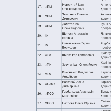
Невкритий Іван
Антоне
17.
ФПМ
Олександрович
доцент
Земляний Олексій
Антоне
18.
ФПМ
Дмитрович
доцент
Долотов Іван
Гук Н.А.
19.
ФПМ
Олександрович
профе
Шелест Анастасія
Литвин
20.
ІФ
Ігорівна
профе
Сільванович Сергій
Журба О
21.
ІФ
Борисович
профе
Кулабу
22.
ФТФ
Шибка Ігор Григорович
доцент
Калінін
23.
ФТФ
Зозуля Іван Олексійович
профе
Кононенко Владислав
Карпови
24.
ФТФ
Андрійович
доцент
Вовкобой Аліна
Гаркав
25.
ФСЗМК
Димитріївна
доцент
Горбаньова Анастасія
Бунас А
26.
ФПСО
Миколаївна
доцент
Салюк 
27.
ФПСО
Петрова Ольга Юріївна
доцент