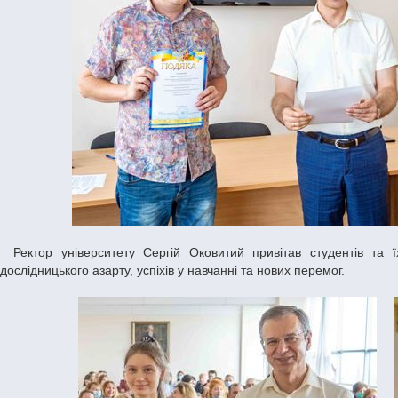
Ректор університету Сергій Оковитий привітав студентів та їхніх керівників із вибореними нагородами, побажав творчого натхнення та
дослідницького азарту, успіхів у навчанні та нових перемог.