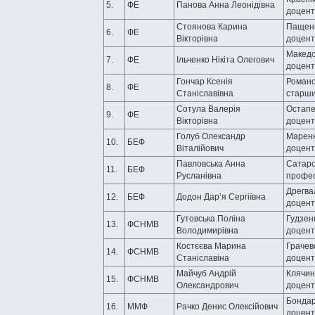
5.
ФЕ
Панова Анна Леонідівна
доцент
Стоянова Карина
Пащенк
6.
ФЕ
Вікторівна
доцент
Македо
7.
ФЕ
Ільченко Нікіта Олегович
доцент
Гончар Ксенія
Романо
8.
ФЕ
Станіславівна
старши
Сотула Валерія
Остапе
9.
ФЕ
Вікторівна
доцент
Голуб Олександр
Маренк
10.
БЕФ
Віталійович
доцент
Павловська Анна
Сатаро
11.
БЕФ
Русланівна
профе
Дрегвал
12.
БЕФ
Додон Дар’я Сергіївна
доцент
Гутовська Поліна
Гудзенк
13.
ФСНМВ
Володимирівна
доцент
Костєєва Марина
Грачевс
14.
ФСНМВ
Станіславіна
доцент
Майчуб Андрій
Клячин 
15.
ФСНМВ
Олександрович
доцент
Бондар
16.
ММФ
Рачко Денис Олексійович
доцент