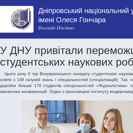
Дніпровський національний 
імені Олеся Гончара
Docendo Discimus
У ДНУ привітали переможц
студентських наукових роб
Цього року ІІ тур Всеукраїнського конкурсу студентських наукових робіт з галузей знань і спеціальностей проходив на базі 103 закладів вищої
освіти з 148 галузей знань і спеціальностей (спеціалізацій). Так,
доробки більше 170 студентів спеціальностей «Журналістика» 
заключних конференцій. Згідно з пропозицією Інституту модернізаці