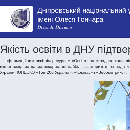
Дніпровський національний 
імені Олеся Гончара
Docendo Discimus
Якість освіти в ДНУ підт
Інформаційним освітнім ресурсом «Освіта.ua» складено консолідований рейтинг вищих навчальних закладів України за підсумками 2011 року. У
якості вихідних даних використані найбільш авторитетні серед екс
України: ЮНЕСКО «Топ-200 Україна», «Компас» і «Вебометрикс».