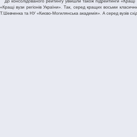
До консолідованого рейтингу увійшли також підрейтинги «Кращі класичні університети України», «Кращі приватні вузи», «Кращі київські вузи» та
«Кращі вузи регіонів України». Так, серед кращих восьми класични
Т.Шевченка та НУ «Києво-Могилянська академія». А серед вузів схі