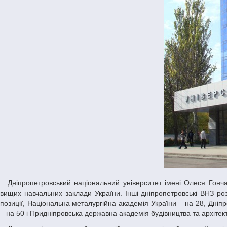
Дніпропетровський національний університет імені Олеся Гончара посів восьме місце в цьому інтегрованому рейтингу, до якого увійшли 232
вищих навчальних заклади України. Інші дніпропетровські ВНЗ ро
позиції, Національна металургійна академія України – на 28, Дніп
– на 50 і Придніпровська державна академія будівництва та архітект