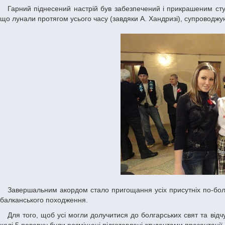
Гарний піднесений настрій був забезпечений і прикрашеним студентами кульками та прапорцями залом, і чудовими болгарськими мелодіями,
що лунали протягом усього часу (завдяки А. Хандризі), супроводжую
Завершальним акордом стало пригощання усіх присутніх по-болгарські: пирогом-гарбузяником та смачним хлібом з мірудією – приправою суто
балканського походження.
Для того, щоб усі могли долучитися до болгарських свят та відчути атмосферу зустрічі з болгарським товариством, на історичному факультеті у