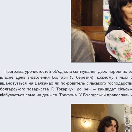
Програма урочистостей об’єднала святкування двох народних болгарських свят – Трифона-зарізана (1 лютого) та «Баба Марта» (1 березня) та
власне День визволення Болгарії (3 березня), кожному з яких 
вшановується на Балканах як покровитель сільського господарства,
болгарського товариства Г. Токарчук, до речі – кандидат сільсь
відбувається саме на день св. Трифона. У Болгарській православні