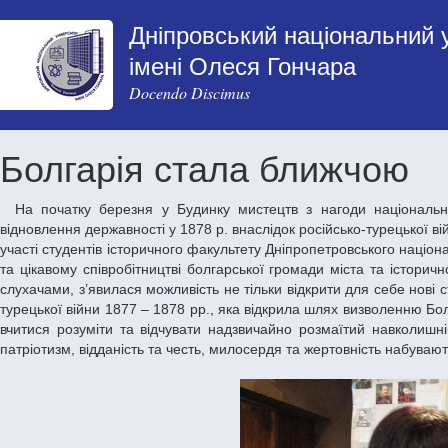
Дніпровський національний 
імені Олеся Гончара
Docendo Discimus
Болгарія стала ближчою
На початку березня у Будинку мистецтв з нагоди національного свята Болгарії – Дня визволення народу від османського панування та
відновлення державності у 1878 р. внаслідок російсько-турецької в
участі студентів історичного факультету Дніпропетровського націон
та цікавому співробітництві болгарської громади міста та історич
слухачами, з’явилася можливість не тільки відкрити для себе нові ст
турецької війни 1877 – 1878 рр., яка відкрила шлях визволенню Болга
вчитися розуміти та відчувати надзвичайно розмаїтий навколишні
патріотизм, відданість та честь, милосердя та жертовність набува