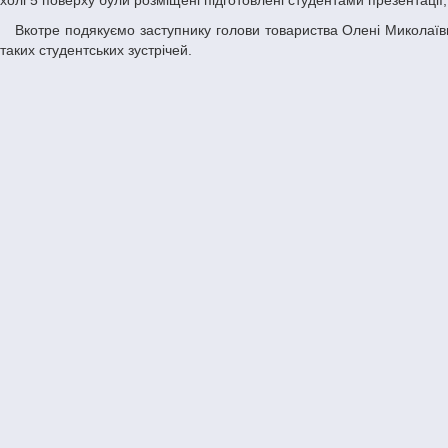
холі 5 поверху були розміщені підготовлені студентами презентаці
Вкотре подякуємо заступнику голови товариства Олені Миколаївні Апіченок, яка підтримує діалог з факультетом і щиро допомагає у проведенні
таких студентських зустрічей.