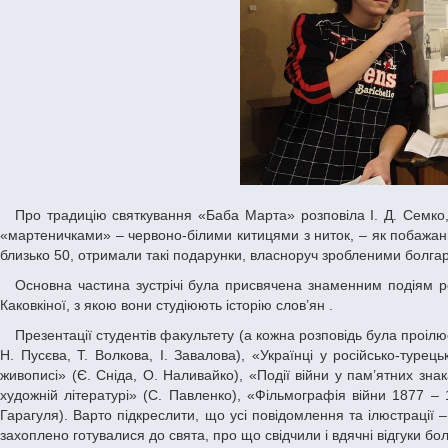
Про традицію святкування «Баба Марта» розповіла І. Д. Семко, яка походить з бессарабських болгар. У цей день прийнято прикрашати одяг
«мартеничками» – червоно-білими китицями з ниток, – як побажанн
близько 50, отримали такі подарунки, власноруч зробленими болга
Основна частина зустрічі була присвячена знаменним подіям російсько-турецької війни і була підготовлена студентами під керівництвом О.М.
Каковкіної, з якою вони студіюють історію слов’ян .
Презентації студентів факультету (а кожна розповідь була проілюстрована) відбулись за темами: «Російсько-турецька війна в особах» (А. Жукова,
Н. Пусєва, Т. Волкова, І. Завалова), «Українці у російсько-турець
живописі» (Є. Сніда, О. Наливайко), «Події війни у пам’ятних зна
художній літературі» (С. Павленко), «Фільмографія війни 1877 – 
Гарагуля). Варто підкреслити, що усі повідомлення та ілюстрації 
захоплено готувалися до свята, про що свідчили і вдячні відгуки бо