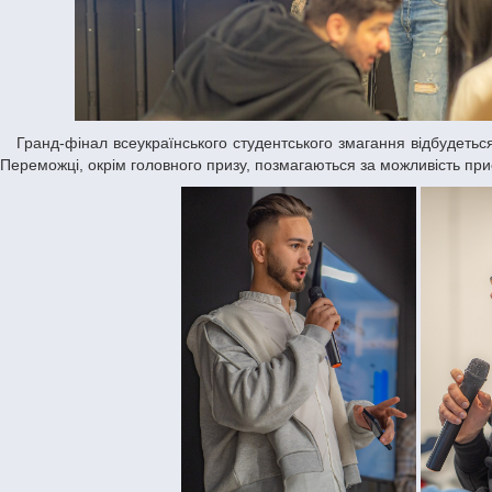
Гранд-фінал всеукраїнського студентського змагання відбудеться 2 травня. У фіналі команди працюватимуть над новим стратегічним викликом.
Переможці, окрім головного призу, позмагаються за можливість пр