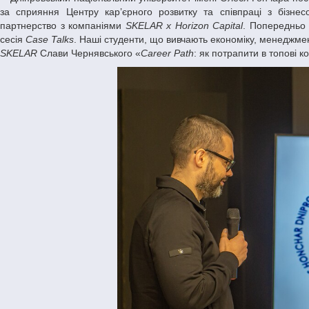
за сприяння Центру кар’єрного розвитку та співпраці з бізн
партнерство з компаніями
SKELAR х Horizon Capital
. Попередньо 
сесія
Case Talks
. Наші студенти, що вивчають економіку, менеджмен
SKELAR
Слави Чернявського «
Career Path
: як потрапити в топові к