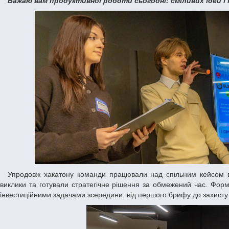
Бажаю вам продуктивної роботи сьогодні: сміливих ідей і
Упродовж хакатону команди працювали над спільним кейсом 
виклики та готували стратегічне рішення за обмежений час. Форм
інвестиційними задачами зсередини: від першого брифу до захисту