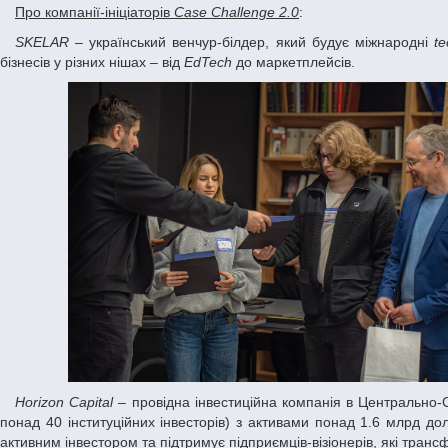
Про компанії-ініціаторів
Case Challenge 2.0
:
SKELAR
– український венчур-білдер, який будує міжнародні
te
бізнесів у різних нішах – від
EdTech
до маркетплейсів.
Horizon Capital
– провідна інвестиційна компанія в Центрально-С
понад 40 інституційних інвесторів) з активами понад 1.6 млрд дол
активним інвестором та підтримує підприємців-візіонерів, які транс