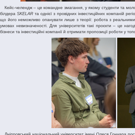
Кейс-челендж – це командне змагання, у якому студенти та молоді спеціалісти працюють з практичними бізнес-кейсами від українського венчур-
білдера
SKELAR
та однієї з провідних інвестиційних компаній рег
що його неможливо опанувати лише з теорії: робота з реальними 
умовах невизначеності. Для університетів такі проєкти – це на
бізнеси та інвестиційні компанії й отримати пропозиції роботи у топ
Дніпровський національний університет імені Олеся Гончара постійно розширює освітні та кар’єрні можливості для своїх студентів. З цією метою