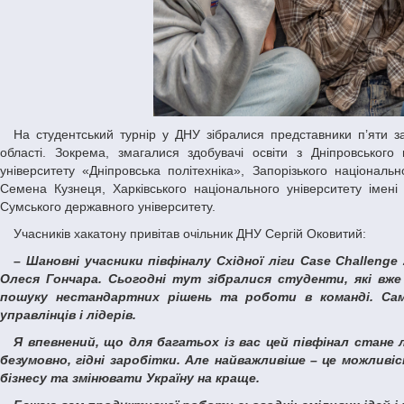
На студентський турнір у ДНУ зібралися представники п’яти закладів вищої освіти з Дніпропетровської, Запорізької, Харківської та Сумської
області. Зокрема, змагалися здобувачі освіти з Дніпровського
університету «Дніпровська політехніка», Запорізького національн
Семена Кузнеця, Харківського національного університету імені 
Сумського державного університету.
Учасників хакатону привітав очільник ДНУ Сергій Оковитий:
– Шановні учасники півфіналу Східної ліги Case Challenge 2.0! Щиро вітаю вас у Дніпровському національному університеті імені
Олеся Гончара. Сьогодні тут зібралися студенти, які вже 
пошуку нестандартних рішень та роботи в команді. Сам
управлінців і лідерів.
Я впевнений, що для багатьох із вас цей півфінал стане лише початком. Попереду – відповідальні посади, масштабні проєкти і,
безумовно, гідні заробітки. Але найважливіше – це можлив
бізнесу та змінювати Україну на краще.