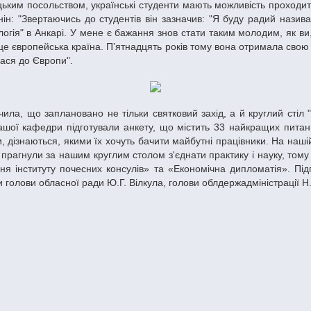
нін: "Звертаючись до студентів він зазначив: "Я буду радий нази
логія" в Анкарі. У мене є бажання знов стати таким молодим, як в
е європейська країна. П’ятнадцять років тому вона отримала свою 
лася до Європи".
ашої кафедри підготували анкету, що містить 33 найкращих питан
ли, дізнаються, якими їх хочуть бачити майбутні працівники. На наш
рагнули за нашим круглим столом з'єднати практику і науку, тому щ
ня інституту почесних консулів» та «Економічна дипломатія». Пі
и голови обласної ради Ю.Г. Вілкула, голови облдержадміністрації Н