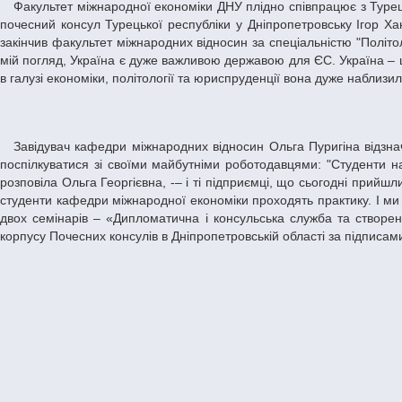
Факультет міжнародної економіки ДНУ плідно співпрацює з Турецьким посольством, українські студенти мають можливість проходити практику на турецьких підприємствах. Привітати кафедру приїхав
почесний консул Турецької республіки у Дніпропетровську Ігор Ха
закінчив факультет міжнародних відносин за спеціальністю "Політо
мій погляд, Україна є дуже важливою державою для ЄС. Україна – ц
в галузі економіки, політології та юриспруденції вона дуже наблизи
Завідувач кафедри міжнародних відносин Ольга Пуригіна відзначила, що заплановано не тільки святковий захід, а й круглий стіл "Будуємо майбутнє разом!", за яким студенти матимуть можливість
поспілкуватися зі своїми майбутніми роботодавцями: "Студенти н
розповіла Ольга Георгієвна, -– і ті підприємці, що сьогодні прийш
студенти кафедри міжнародної економіки проходять практику. І ми п
двох семінарів – «Дипломатична і консульська служба та створен
корпусу Почесних консулів в Дніпропетровській області за підписам