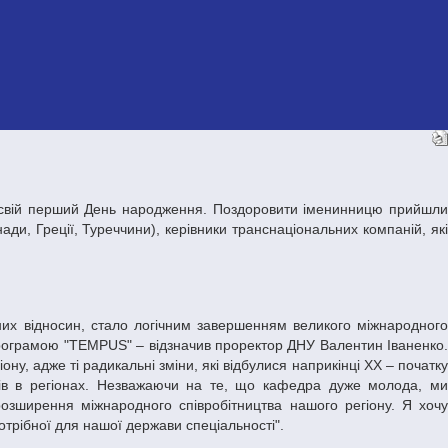
ди, Греції, Туреччини), керівники транснаціональних компаній, які
а програмою "TEMPUS" – відзначив проректор ДНУ Валентин Іваненко.
ну, адже ті радикальні зміни, які відбулися наприкінці ХХ – початку
ників в регіонах. Незважаючи на те, що кафедра дуже молода, ми
розширення міжнародного співробітництва нашого регіону. Я хочу
отрібної для нашої держави спеціальності".