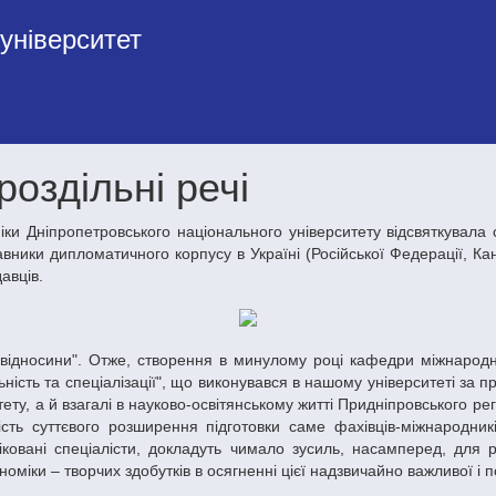
університет
роздільні речі
ники дипломатичного корпусу в Україні (Російської Федерації, Кана
авців.
льність та спеціалізації", що виконувався в нашому університеті з
у, а й взагалі в науково-освітянському житті Придніпровського регіо
дність суттєвого розширення підготовки саме фахівців-міжнарод
іковані спеціалісти, докладуть чимало зусиль, насамперед, для 
міки – творчих здобутків в осягненні цієї надзвичайно важливої і п