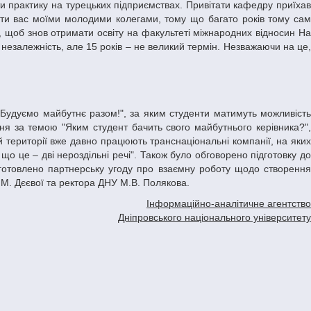
вати вас моїми молодими колегами, тому що багато років тому сам
и, щоб знов отримати освіту на факультеті міжнародних відносин На
незалежність, але 15 років – не великий термін. Незважаючи на це,
ня за темою "Яким студент бачить свого майбутнього керівника?",
ій території вже давно працюють транснаціональні компанії, на яких
о це – дві нероздільні речі". Також було обговорено підготовку до
дготовлено партнерську угоду про взаємну роботу щодо створення
.М. Дєєвої та ректора ДНУ М.В. Полякова.
Інформаційно-аналітичне агентство
Дніпровського національного університету