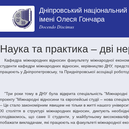
Дніпровський національний 
імені Олеся Гончара
Docendo Discimus
Наука та практика – дві не
Кафедра міжнародних відносин факультету міжнародної економіки Дніпропетровського національного університету відсвяткувала свій перший День народження. Поздоровити іменинницю прийшли
студенти кафедри міжнародних відносин, керівництво ДНУ, представ
працюють у Дніпропетровську, та Придніпровської асоціації роботод
"Три роки тому в ДНУ була відкрита спеціальність "Міжнародні відносини". Отже, створення в минулому році кафедри міжнародних відносин, стало логічним завершенням великого міжнародного
проекту "Міжнародні відносини та європейські студії – нова спеціа
– Це стало закономірним явищем не тільки в житті нашого університет
ХІ століття в структурі міжнародних відносин, диктують необхі
сподіваємось, що саме її студенти, у майбутньому висококваліф
побажати викладачам, які працюють на факультеті міжнародної еконо