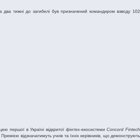
цею першої в Україні відкритої фінтех-екосистеми
Concord Fintec
 Премією відзначатимуть учнів та їхніх керівників, що демонструють