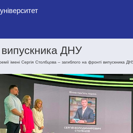
університет
о випускника ДНУ