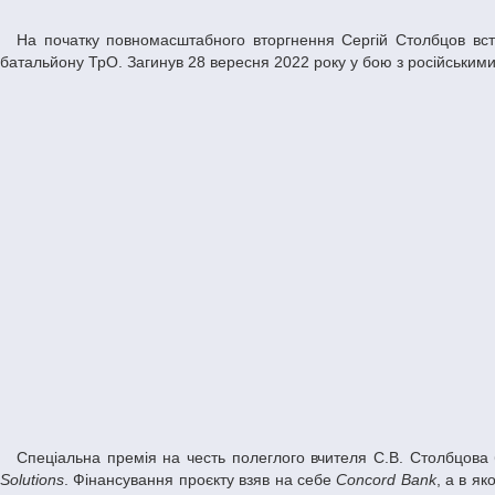
На початку повномасштабного вторгнення Сергій Столбцов вступив до лав територіальної оборони. Пізніше став стрільцем, а за два тижні до загибелі був призначений командиром взводу 102
батальйону ТрО. Загинув 28 вересня 2022 року у бою з російським
Спеціальна премія на честь полеглого вчителя С.В. Столбцов
Solutions
. Фінансування проєкту взяв на себе
Concord Bank
, а в я