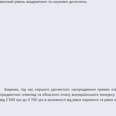
високий рівень академічних та наукових досягнень.
Зокрема, під час першого урочистого нагородження премію отримали 38 найкращих учнів Дніпровського ліцею інформаційних технологій – переможців та призерів всеукраїнських і регіональних
предметних олімпіад та обласного етапу всеукраїнського конкурсу
від 2 500 грн до 3 700 грн в залежності від рівня перемоги та рівня 