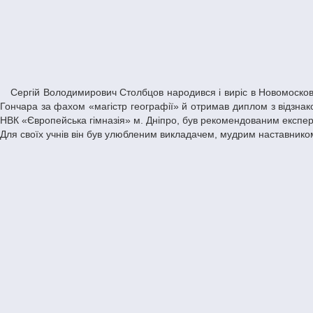
Сергій Володимирович Столбцов народився і виріс в Новомосковську. У 2010 році закінчив кафедру географії геолого-географічного факультету Дніпровського національного університету імені Олеся
Гончара за фахом «магістр географії» й отримав диплом з відзнако
НВК «Європейська гімназія» м. Дніпро, був рекомендованим експерто
Для своїх учнів він був улюбленим викладачем, мудрим наставником