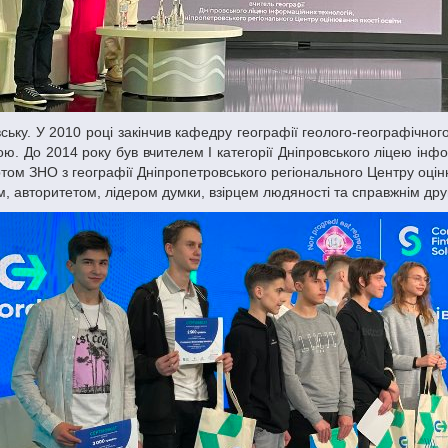
ю. До 2014 року був вчителем І категорії Дніпровського ліцею інф
м ЗНО з географії Дніпропетровського регіонального Центру оцінюва
, авторитетом, лідером думки, взірцем людяності та справжнім дру