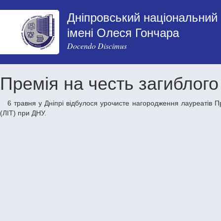
Дніпровський національний 
імені Олеся Гончара
Docendo Discimus
Премія на честь загиблог
6 травня у Дніпрі відбулося урочисте нагородження лауреатів Премії імені Сергія Столбцова – загиблого на фронті випускника ДНУ, вчителя географії Дніпровського ліцею інформаційних технологій
(ЛІТ) при ДНУ.