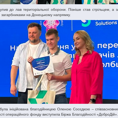
и загарбниками на Донецькому напрямку.
а була ініційована благодійницею Оленою Сосєдкою – співзасновни
кості операційного фонду виступила Біржа Благодійності «ДоброДій».