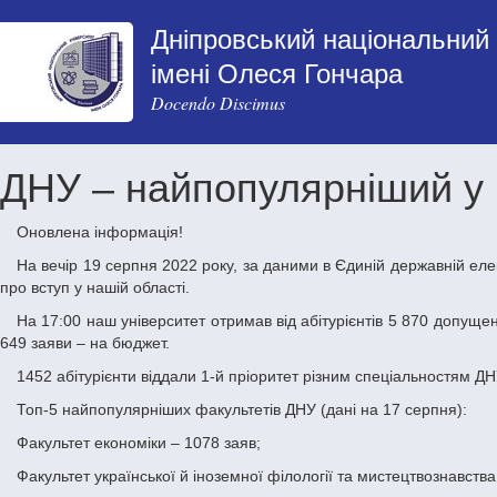
Дніпровський національний 
імені Олеся Гончара
Docendo Discimus
ДНУ – найпопулярніший у ре
Оновлена інформація!
На вечір 19 серпня 2022 року, за даними в Єдиній державній електронній базі з питань освіти (ЄДЕБО), Дніпровський національний університет імені Олеся Гончара зберігає лідерство за кількістю заяв
про вступ у нашій області.
На 17:00 наш університет отримав від абітурієнтів 5 870 допущених до конкурсу заяв на навчання за першим (бакалаврським) рівнем вищої освіти на основі повної загальної середньої освіти, з яких 4
649 заяви – на бюджет.
1452 абітурієнти віддали 1-й пріоритет різним спеціальностям ДН
Топ-5 найпопулярніших факультетів ДНУ (дані на 17 серпня):
Факультет економіки – 1078 заяв;
Факультет української й іноземної філології та мистецтвознавства