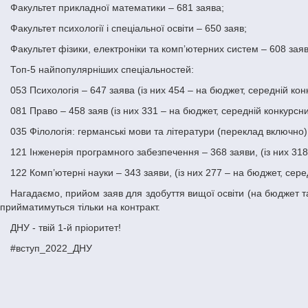
Факультет прикладної математики – 681 заява;
Факультет психології і спеціальної освіти – 650 заяв;
Факультет фізики, електроніки та компʼютерних систем – 608 заяв
Топ-5 найпопулярніших спеціальностей:
053 Психологія – 647 заява (із них 454 – на бюджет, середній ко
081 Право – 458 заяв (із них 331 – на бюджет, середній конкурсни
035 Філологія: германські мови та літератури (переклад включно)
121 Інженерія програмного забезпечення – 368 заяви, (із них 31
122 Комп’ютерні науки – 343 заяви, (із них 277 – на бюджет, сере
Нагадаємо, прийом заяв для здобуття вищої освіти (на бюджет та контракт) розпочався 29 липня 2022 року і триватиме до 18:00 23 серпня 2022 року. Після цього заяви від вступників на основі ПЗСО
прийматимуться тільки на контракт.
ДНУ - твій 1-й пріоритет!
#вступ_2022_ДНУ