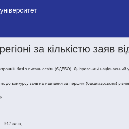
університет
гіоні за кількістю заяв ві
У.
 – 917 заяв;