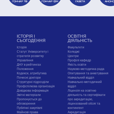
ІСТОРІЯ І
ОСВІТНЯ
СЬОГОДЕННЯ
ДІЯЛЬНІСТЬ
Історія
Факультети
Статут Університету і
Коледжі
стратегія розвитку
Центри
Управління
Профілі кафедр
ДНУ в рейтингах
Якість освіти
Положення
Науково-методична рада
Кодекси, атрибутика
Опитування та анкетування
Почесні доктори
Навчальний відділ
Структурні підрозділи
Навчально-методичний
Профспілкова організація
відділ
Довідкова інформація
Ліцензія на освітню
Звітні матеріали
діяльність та сертифікати
Пропонується до
про акредитацію,
обговорення
ліцензований обсяг та
Публічні закупівлі
контингент
Майнові права
Акредитація