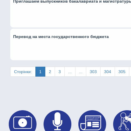
Приглашаем выпускников бакалавриата и магистратур
Перевод на места государственного бюджета
Сторінки:
1
2
3
...
...
303
304
305