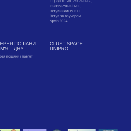
ОЦ «ДОНБАС-УКРАЇНА»,
«КРИМ-УКРАЇНА»,
Вступникам із ТОТ
Вступ за ваучером
Архів 2024
ЛЕРЕЯ ПОШАНИ
CLUST SPACE
АМ'ЯТІ ДНУ
DNIPRO
рея пошани і пам'яті