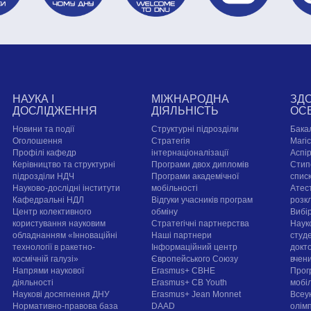
НАУКА І
МІЖНАРОДНА
ЗД
ДОСЛІДЖЕННЯ
ДІЯЛЬНІСТЬ
ОС
Новини та події
Структурні підрозділи
Бака
Оголошення
Стратегія
Магі
Профілі кафедр
інтернаціоналізації
Аспі
Керівництво та структурні
Програми двох дипломів
Стип
підрозділи НДЧ
Програми академічної
спис
Науково-дослідні інститути
мобільності
Атест
Кафедральні НДЛ
Відгуки учасників програм
розк
Центр колективного
обміну
Вибі
користування науковим
Стратегічні партнерства
Наук
обладнанням «Інноваційні
Наші партнери
студе
технології в ракетно-
Інформаційний центр
докт
космічній галузі»
Європейського Союзу
вчен
Напрями наукової
Erasmus+ CBHE
Прог
діяльності
Erasmus+ CB Youth
мобі
Наукові досягнення ДНУ
Erasmus+ Jean Monnet
Всеук
Нормативно-правова база
DAAD
олім