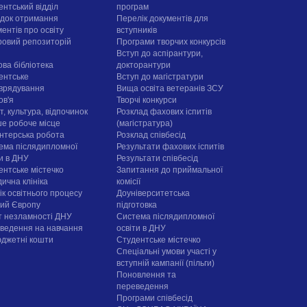
ентський відділ
програм
док отримання
Перелік документів для
ентів про освіту
вступників
овий репозиторій
Програми творчих конкурсiв
Вступ до аспірантури,
ова бібліотека
докторантури
ентське
Вступ до магістратури
врядування
Вища освіта ветеранів ЗСУ
ов'я
Творчі конкурси
, культура, відпочинок
Розклад фахових іспитів
е робоче місце
(магістратура)
нтерська робота
Розклад співбесід
ема післядипломної
Результати фахових іспитів
ти в ДНУ
Результати співбесід
ентське містечко
Запитання до приймальної
ична клініка
комісії
ік освітнього процесу
Доуніверситетська
рий Європу
підготовка
т незламності ДНУ
Система післядипломної
ведення на навчання
освіти в ДНУ
юджетні кошти
Cтудентське містечко
Спеціальні умови участі у
вступній кампанії (пільги)
Поновлення та
переведення
Програми співбесід