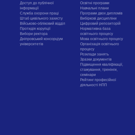
Доступ до публічної
Освітні програми
інформації
Навчальні плани
Служба охорони праці
Програми двох дипломів
Штаб цивільного захисту
Вибіркові дисципліни
Військово-обліковий відділ
Цифровий репозиторій
Протидія корупції
Нормативна база
Вибори ректора
освітнього процесу
Дніпровський консорціум
Мова освітнього процесу
університетів
Організація освітнього
процесу
Розклади занять
Зразки документів
Підвищення кваліфікації,
стажування, тренінги,
семінари
Рейтинг професійної
діяльності НПП