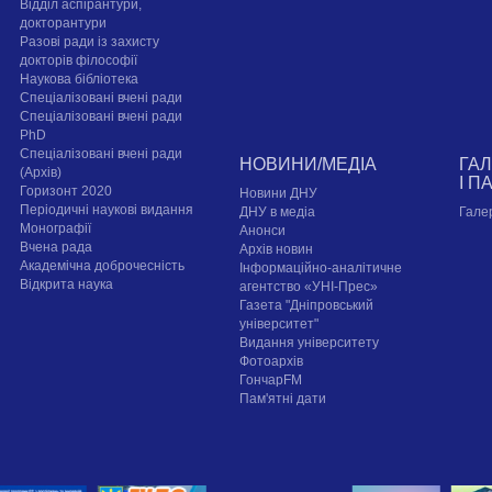
Відділ аспірантури,
докторантури
Разові ради із захисту
докторів філософії
Наукова бібліотека
Спеціалізовані вчені ради
Спеціалізовані вчені ради
PhD
Спеціалізовані вчені ради
НОВИНИ/МЕДІА
ГА
(Архів)
І П
Горизонт 2020
Новини ДНУ
Періодичні наукові видання
ДНУ в медіа
Гале
Монографії
Анонси
Вчена рада
Архів новин
Академічна доброчесність
Інформаційно-аналітичне
Відкрита наука
агентство «УНІ-Прес»
Газета "Дніпровський
університет"
Видання університету
Фотоархів
ГончарFM
Пам'ятні дати