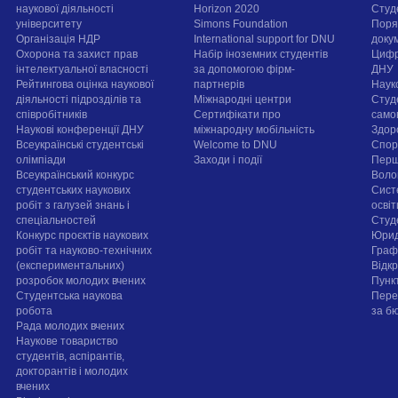
наукової діяльності
Horizon 2020
Студ
університету
Simons Foundation
Поря
Організація НДР
International support for DNU
докум
Охорона та захист прав
Набір іноземних студентів
Цифр
інтелектуальної власності
за допомогою фірм-
ДНУ
Рейтингова оцінка наукової
партнерів
Наук
діяльності підрозділів та
Міжнародні центри
Студ
співробітників
Сертифікати про
само
Наукові конференції ДНУ
міжнародну мобільність
Здор
Всеукраїнські студентські
Welcome to DNU
Спорт
олімпіади
Заходи і події
Перш
Всеукраїнський конкурс
Воло
студентських наукових
Сист
робіт з галузей знань і
осві
спеціальностей
Cтуд
Конкурс проєктів наукових
Юрид
робіт та науково-технічних
Граф
(експериментальних)
Відк
розробок молодих вчених
Пунк
Студентська наукова
Пере
робота
за б
Рада молодих вчених
Наукове товариство
студентів, аспірантів,
докторантів і молодих
вчених