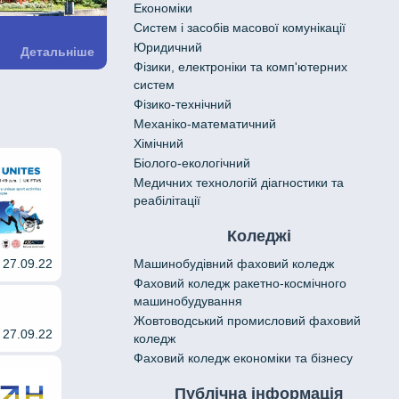
Економіки
Систем і засобів масової комунікації
Юридичний
Детальніше
Фізики, електроніки та комп'ютерних
систем
Фізико-технічний
Механіко-математичний
Хімічний
Біолого-екологічний
Медичних технологій діагностики та
реабілітації
Коледжі
Машинобудівний фаховий коледж
27.09.22
Фаховий коледж ракетно-космічного
машинобудування
Жовтоводський промисловий фаховий
27.09.22
коледж
Фаховий коледж економіки та бізнесу
Публічна інформація